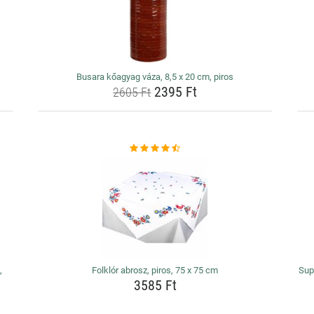
Busara kőagyag váza, 8,5 x 20 cm, piros
2395 Ft
2605 Ft
,
Folklór abrosz, piros, 75 x 75 cm
Sup
3585 Ft