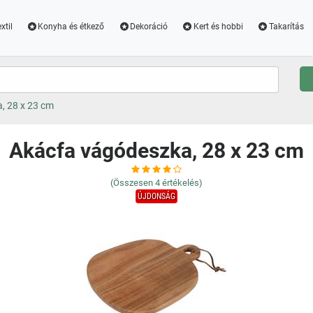
xtil
Konyha és étkező
Dekoráció
Kert és hobbi
Takarítás
, 28 x 23 cm
Akácfa vágódeszka, 28 x 23 cm
(Összesen
4
értékelés)
ÚJDONSÁG