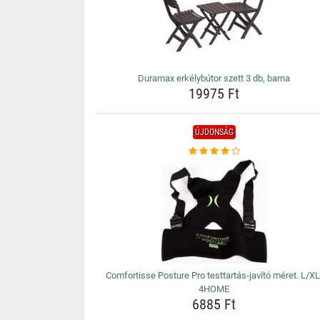
Duramax erkélybútor szett 3 db, barna
19975 Ft
ÚJDONSÁG
Comfortisse Posture Pro testtartás-javító méret. L/XL
4HOME
6885 Ft