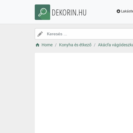
DEKORIN.HU
Lakáste
Home
Konyha és étkező
Akácfa vágódeszka