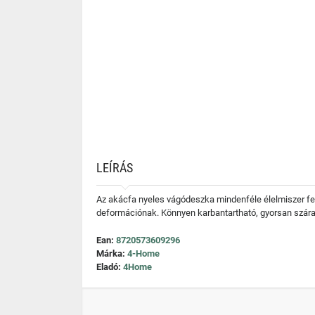
LEÍRÁS
Az akácfa nyeles vágódeszka mindenféle élelmiszer fel
deformációnak. Könnyen karbantartható, gyorsan szá
Ean:
8720573609296
Márka:
4-Home
Eladó:
4Home