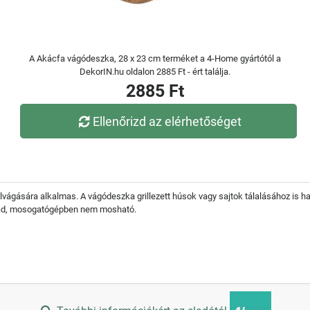
A Akácfa vágódeszka, 28 x 23 cm terméket a 4-Home gyártótól a
DekorIN.hu oldalon 2885 Ft - ért találja.
2885 Ft
Ellenőrizd az elérhetőséget
vágására alkalmas. A vágódeszka grillezett húsok vagy sajtok tálalásához is h
rad, mosogatógépben nem mosható.