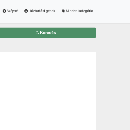
Szépsé
Háztartási gépek
Minden kategória
Keresés