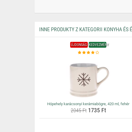
INNE PRODUKTY Z KATEGORII KONYHA ÉS 
ÚJDONSÁG
KEDVEZMÉNY
Hópehely karácsonyi kerámiabögre, 420 ml, fehér
1735 Ft
2045 Ft