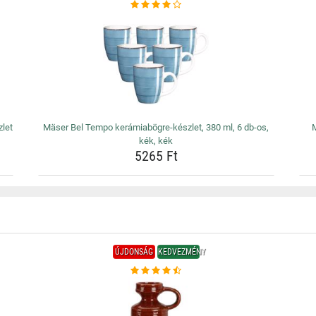
zlet
Mäser Bel Tempo kerámiabögre-készlet, 380 ml, 6 db-os,
M
kék, kék
5265 Ft
ÚJDONSÁG
KEDVEZMÉNY