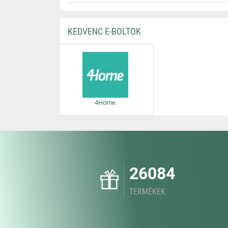
KEDVENC E-BOLTOK
4Home
26084
TERMÉKEK