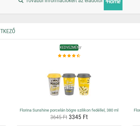
További információkért az eladótól
ÉTKEZŐ
KEDVEZMÉNY
Florina Sunshine porcelán bögre szilikon fedéllel, 380 ml
Flo
3345 Ft
3645 Ft