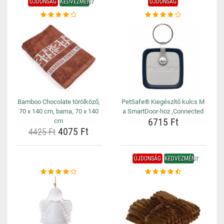
ÚJDONSÁG
KEDVEZMÉNY
ÚJDONSÁG
Bamboo Chocolate törölköző,
PetSafe® Kiegészítő kulcs M
70 x 140 cm, barna, 70 x 140
a SmartDoor-hoz ,Connected
6715 Ft
cm
4075 Ft
4425 Ft
ÚJDONSÁG
KEDVEZMÉNY