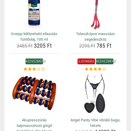
Kneipp Mélyreható ellazulás
Teleszkópos masszázs
fürdőolaj, 100 ml
segédeszköz
3205 Ft
785 Ft
3485 Ft
2295 Ft
KEDVEZMÉNY
ÚJDONSÁG
KEDVEZMÉNY
Akupresszúrás
Angel Panty Vibe vibráló bugyi,
talpmasszírozó görgő
fekete