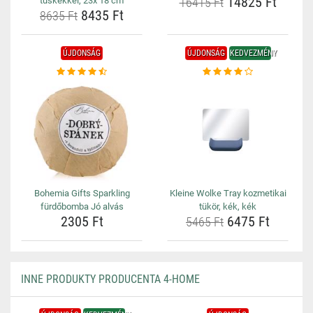
14825 Ft
tüskékkel, 23x 18 cm
16415 Ft
8435 Ft
8635 Ft
ÚJDONSÁG
ÚJDONSÁG
KEDVEZMÉNY
Bohemia Gifts Sparkling
Kleine Wolke Tray kozmetikai
fürdőbomba Jó alvás
tükör, kék, kék
2305 Ft
6475 Ft
5465 Ft
INNE PRODUKTY PRODUCENTA 4-HOME