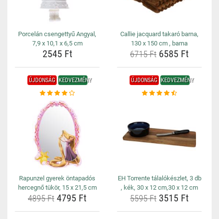
Porcelán csengettyű Angyal,
Callie jacquard takaró barna,
7,9 x 10,1 x 6,5 cm
130 x 150 cm , barna
2545 Ft
6585 Ft
6715 Ft
ÚJDONSÁG
KEDVEZMÉNY
ÚJDONSÁG
KEDVEZMÉNY
Rapunzel gyerek öntapadós
EH Torrente tálalókészlet, 3 db
hercegnő tükör, 15 x 21,5 cm
, kék, 30 x 12 cm,30 x 12 cm
4795 Ft
3515 Ft
4895 Ft
5595 Ft