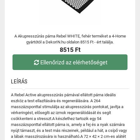
A Akupresszúrás párna Rebel WHITE, fehér terméket a 4-Home
gyártótól a DekorIN.hu oldalon 8515 Ft - ért találja.
8515 Ft
Ellenőrizd az elérhetőséget
LEÍRÁS
A Rebel Active akupresszúrás párnával ellátott párna ideális
eszköz a test ellazítására és regenerálására. A 264
masszázsponttal stimulálja az akupresszúrás pontokat, javítja a
vérkeringést, elősegíti az izmok regenerálódását és segít
csökkenteni a stresszt.A készlethez tartozik egy 54
masszázsponttal ellátott párna is, amely a fej és a nyak számára
nyújt támaszt, és a test más részeinek, például a hát, a csípő vagy
a lábak masszírozására is használható.A 72 × 42 × 2 cm-es alátét