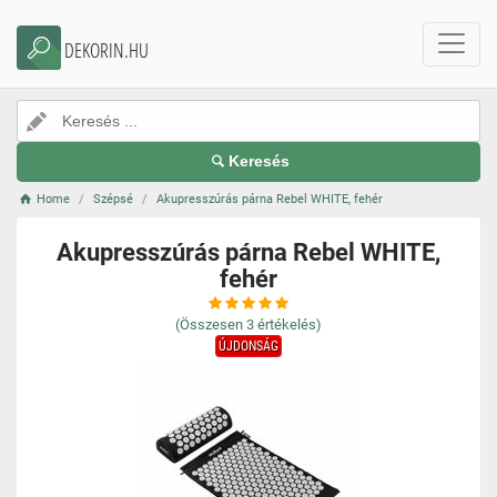
DEKORIN.HU
Keresés
Home
Szépsé
Akupresszúrás párna Rebel WHITE, fehér
Akupresszúrás párna Rebel WHITE,
fehér
(Összesen
3
értékelés)
ÚJDONSÁG