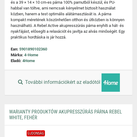
és a 39 × 14 × 10 cm-es párna 100% pamutból készül, és PU-
habbal van töltve, ami nemcsak kényelmet biztosít használat
közben, hanem a test optimális alátámasztását is. A párna
kompakt méretének köszönhetően otthon és útközben is könnyen
használható. A Rebel Active akupresszúrás párna enyhíti a hát- és
nyakfájást, elősegíti a relaxációt és javítja az alvás minőségét. Egy
praktikus hordtáska is jár hozzá.
Ean:
5901890102360
Márka:
4-Home
Eladó:
4Home
További információkért az eladótól
WARIANTY PRODUKTÓW AKUPRESSZÚRÁS PÁRNA REBEL
WHITE, FEHÉR
ÚJDONSÁG