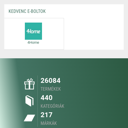
KEDVENC E-BOLTOK
4Home
26084
TERMÉKEK
440
KATEGÓRIÁK
217
MÁRKÁK