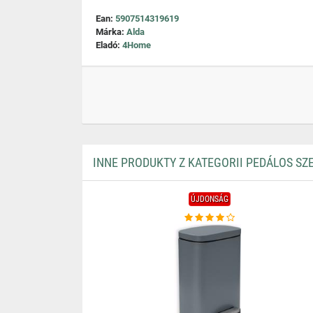
Ean:
5907514319619
Márka:
Alda
Eladó:
4Home
INNE PRODUKTY Z KATEGORII PEDÁLOS S
ÚJDONSÁG