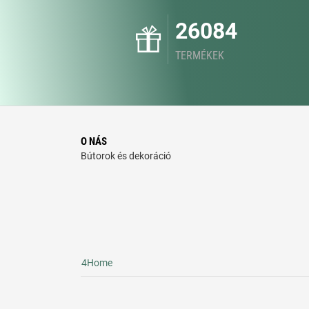
26084
TERMÉKEK
O NÁS
Bútorok és dekoráció
4Home