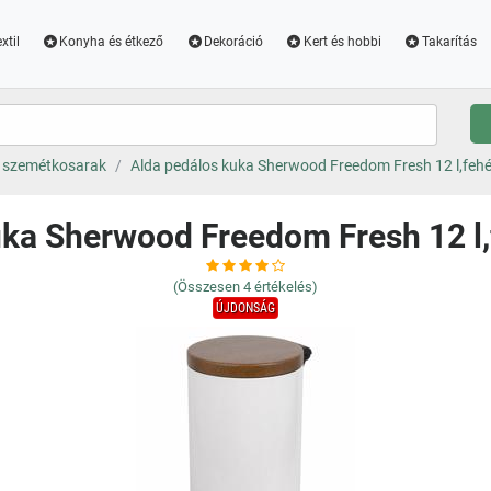
xtil
Konyha és étkező
Dekoráció
Kert és hobbi
Takarítás
 szemétkosarak
Alda pedálos kuka Sherwood Freedom Fresh 12 l,fehér,
ka Sherwood Freedom Fresh 12 l,fe
(Összesen
4
értékelés)
ÚJDONSÁG