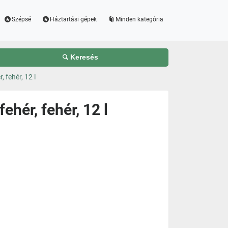
Szépsé
Háztartási gépek
Minden kategória
Keresés
 fehér, 12 l
hér, fehér, 12 l