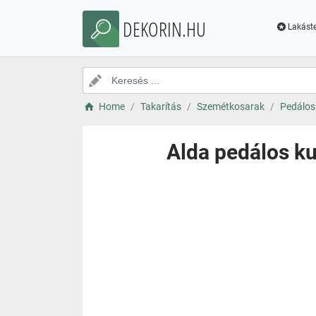
DEKORIN.HU
Lakáste
Home
Takarítás
Szemétkosarak
Pedálos
Alda pedálos ku