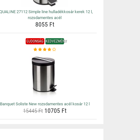
QUALINE 27112 Simple line hulladékkosár kerek 12 l,
rozsdamentes acél
8055 Ft
ÚJDONSÁG
KEDVEZMÉNY
Banquet Soliste New rozsdamentes acél kosár 12 l
10705 Ft
15445 Ft