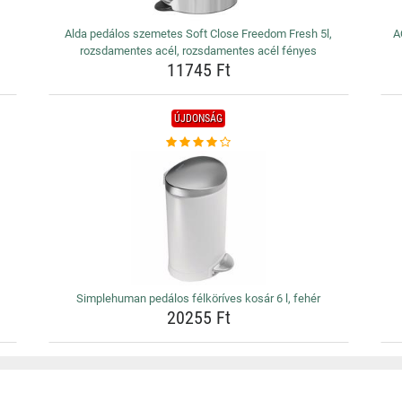
Alda pedálos szemetes Soft Close Freedom Fresh 5l,
A
rozsdamentes acél, rozsdamentes acél fényes
11745 Ft
ÚJDONSÁG
Simplehuman pedálos félköríves kosár 6 l, fehér
20255 Ft