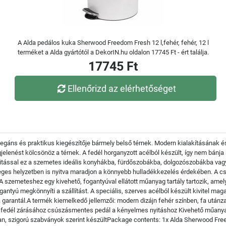
A Alda pedálos kuka Sherwood Freedom Fresh 12 l,fehér, fehér, 12 l
terméket a Alda gyártótól a DekorIN.hu oldalon 17745 Ft - ért találja.
17745 Ft
Ellenőrizd az elérhetőséget
ns és praktikus kiegészítője bármely belső térnek. Modern kialakításának és a
elenést kölcsönöz a térnek. A fedél horganyzott acélból készült, így nem bánj
acitással ez a szemetes ideális konyhákba, fürdőszobákba, dolgozószobákba vagy
eges helyzetben is nyitva maradjon a könnyebb hulladékkezelés érdekében. A c
A szemeteshez egy kivehető, fogantyúval ellátott műanyag tartály tartozik, amel
antyú megkönnyíti a szállítást. A speciális, szerves acélból készült kivitel ma
ia garantál.A termék kiemelkedő jellemzői: modern dizájn fehér színben, fa utánza
fedél zárásához csúszásmentes pedál a kényelmes nyitáshoz Kivehető műanyag
ban, szigorú szabványok szerint készültPackage contents: 1x Alda Sherwood Fr