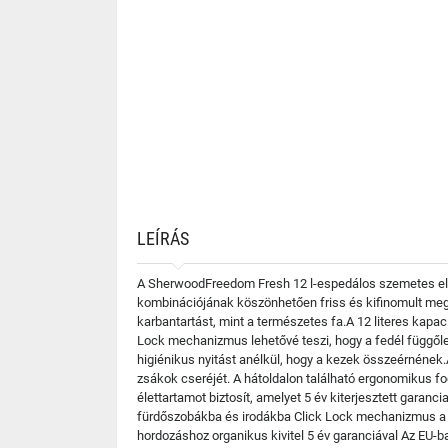
LEÍRÁS
A SherwoodFreedom Fresh 12 l-espedálos szemetes elegá
kombinációjának köszönhetően friss és kifinomult megj
karbantartást, mint a természetes fa.A 12 literes kap
Lock mechanizmus lehetővé teszi, hogy a fedél függől
higiénikus nyitást anélkül, hogy a kezek összeérnének.
zsákok cseréjét. A hátoldalon található ergonomikus fog
élettartamot biztosít, amelyet 5 év kiterjesztett garanc
fürdőszobákba és irodákba Click Lock mechanizmus a 
hordozáshoz organikus kivitel 5 év garanciával Az EU-