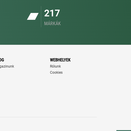
217
MÁRKÁK
OG
WEBHELYEK
gazinunk
Rólunk
Cookies