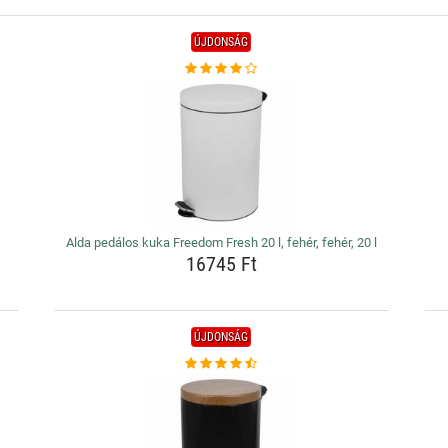
ÚJDONSÁG
,
Alda pedálos kuka Freedom Fresh 20 l, fehér, fehér, 20 l
16745 Ft
ÚJDONSÁG