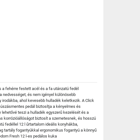
 fehérre festett acél és a fa utánzatú fedél
a a nedvességet, és nem igényel különösebb
 irodákba, ahol kevesebb hulladék keletkezik. A Click
súszásmentes pedál biztosítja a kényelmes és
y lehetővé teszi a hulladék egyszerű kezelését és a
gas korrózióállóságot biztosít a szemetesnek, és hosszú
tú fedéllel 12 l űrtartalom ideális konyhákba,
 tartály fogantyúkkal ergonomikus fogantyú a könnyű
eedom Fresh 12 l-es pedálos kuka