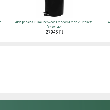
te
Alda pedálos kuka Sherwood Freedom Fresh 20 l,fekete,
A
fekete, 20 l
27945 Ft