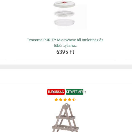
Tescoma PURITY MicroWave tál omletthez és
tükörtojáshoz
6395 Ft
ÚJDONSÁG
KEDVEZMÉNY