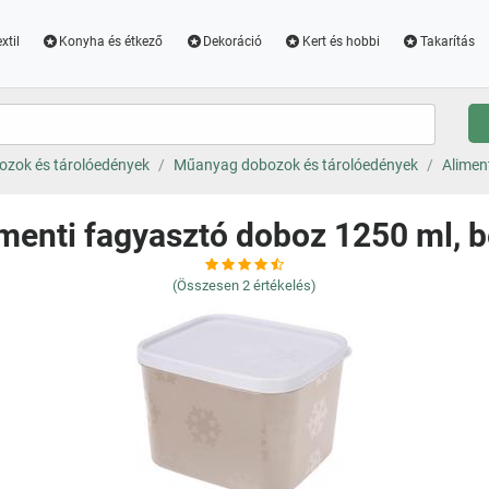
xtil
Konyha és étkező
Dekoráció
Kert és hobbi
Takarítás
ozok és tárolóedények
Műanyag dobozok és tárolóedények
Alimen
menti fagyasztó doboz 1250 ml, 
(Összesen
2
értékelés)