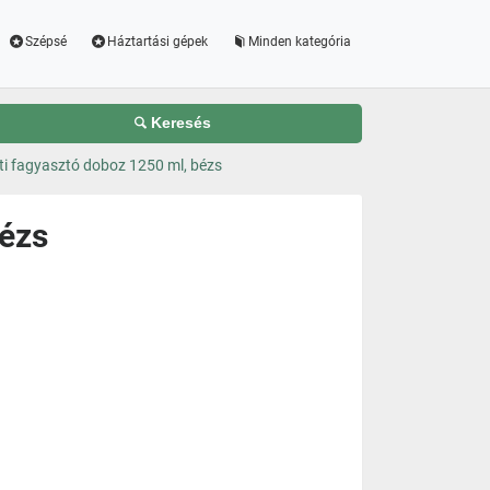
Szépsé
Háztartási gépek
Minden kategória
Keresés
ti fagyasztó doboz 1250 ml, bézs
bézs