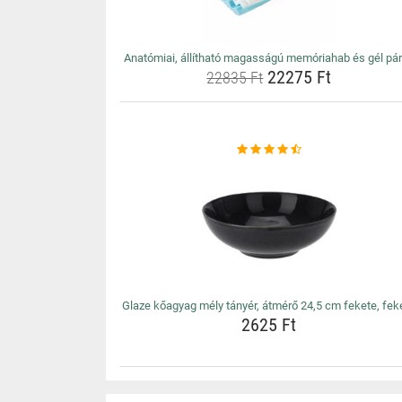
Anatómiai, állítható magasságú memóriahab és gél pá
22275 Ft
22835 Ft
Glaze kőagyag mély tányér, átmérő 24,5 cm fekete, fek
2625 Ft