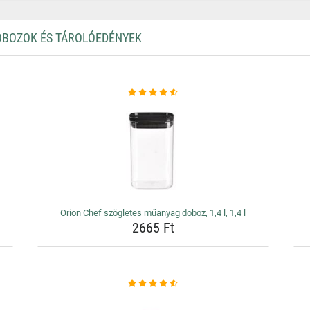
OBOZOK ÉS TÁROLÓEDÉNYEK
t
Orion Chef szögletes műanyag doboz, 1,4 l, 1,4 l
2665 Ft