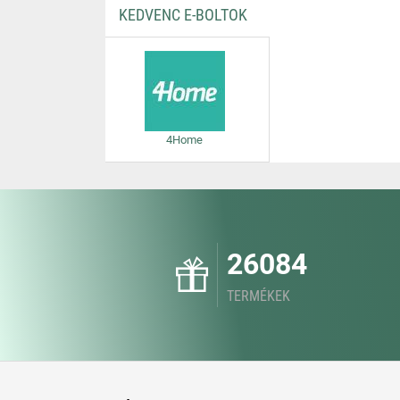
KEDVENC E-BOLTOK
4Home
26084
TERMÉKEK