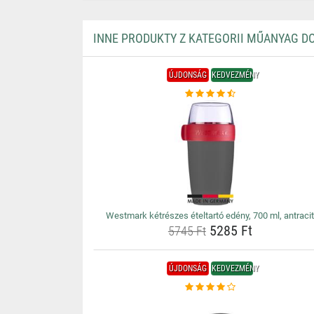
INNE PRODUKTY Z KATEGORII MŰANYAG D
ÚJDONSÁG
KEDVEZMÉNY
Westmark kétrészes ételtartó edény, 700 ml, antraci
5285 Ft
5745 Ft
ÚJDONSÁG
KEDVEZMÉNY