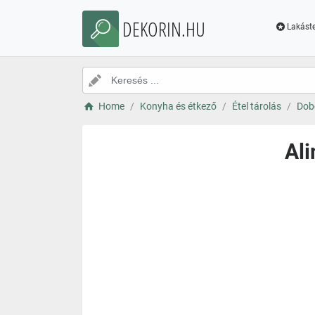
DEKORIN.HU
Lakáste
Home
Konyha és étkező
Étel tárolás
Dob
Ali