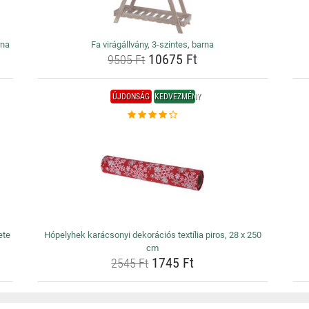
rna
Fa virágállvány, 3-szintes, barna
10675 Ft
9505 Ft
ÚJDONSÁG
KEDVEZMÉNY
ete
Hópelyhek karácsonyi dekorációs textília piros, 28 x 250
cm
1745 Ft
2545 Ft