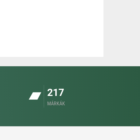
217
MÁRKÁK