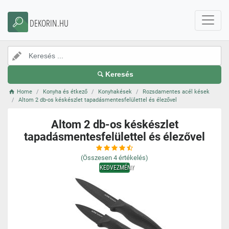
DEKORIN.HU
Keresés
Home
Konyha és étkező
Konyhakések
Rozsdamentes acél kések
Altom 2 db-os késkészlet tapadásmentesfelülettel és élezővel
Altom 2 db-os késkészlet
tapadásmentesfelülettel és élezővel
(Összesen
4
értékelés)
KEDVEZMÉNY