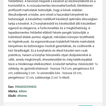
felületéhez. A bevonat megvédi a késeket az elszíneződéstől és a
korróziótól is. A csúszásmentes bevonattal borított, tökéletesen
profilozott markolatok biztosítják, hogy a kések stabilan
illeszkedjenek a kézbe, ami növeli a használat kényelmét és
biztonságát. A készlethez mellékelt késélező optimális élességben
tartja a késeket. A 2 konyhakésből és késélezőből álló készletben
egyesül az elegancia, a funkcionalitás és a megbízhatóság. A
tapadásmentes felülettel ellátott fekete pengék biztosítják a
különböző ételek pontos vágását, miközben könnyen tisztíthatók
és higiénikusak. Az ergonomikusan kialakított fekete markolatok
kényelmes és biztonságos munkát garantálnak, és csökkentik a
kéz fáradtságát. Ez a konyhakés és élező készlet nem csak
praktikus, hanem a konyhai felszerelés olyan dizájnelemévé is
válik, amely megkönnyíti, élvezetesebbé és még hatékonyabbá
teszi a mindennapi ételkészítést. A készlet tartalma: Késkészlet: 1x
zöldség- és gyümölcshámozó - hossza 19,5 cm, pengehossz 8,5
cm, szélesség 2 cm. 1x univerzális kés - hossza 23 cm,
pengehossz 12 cm, szélessége 2 cm 1x élező
Ean:
5904252394922
Márka:
Altom
Eladó:
4Home