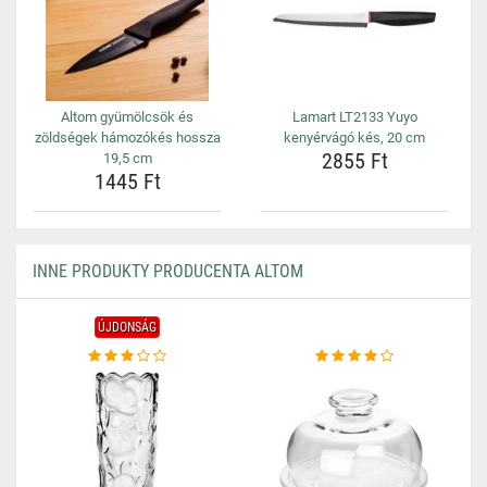
Altom gyümölcsök és
Lamart LT2133 Yuyo
zöldségek hámozókés hossza
kenyérvágó kés, 20 cm
2855 Ft
19,5 cm
1445 Ft
INNE PRODUKTY PRODUCENTA ALTOM
ÚJDONSÁG