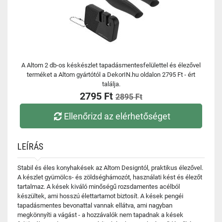
A Altom 2 db-os késkészlet tapadásmentesfelülettel és élezővel
terméket a Altom gyártótól a DekorIN.hu oldalon 2795 Ft - ért
találja.
2795 Ft
2895 Ft
Ellenőrizd az elérhetőséget
LEÍRÁS
Stabil és éles konyhakések az Altom Designtól, praktikus élezővel.
A készlet gyümölcs- és zöldséghámozót, használati kést és élezőt
tartalmaz. A kések kiváló minőségű rozsdamentes acélból
készültek, ami hosszú élettartamot biztosít. A kések pengéi
tapadásmentes bevonattal vannak ellátva, ami nagyban
megkönnyíti a vágást - a hozzávalók nem tapadnak a kések