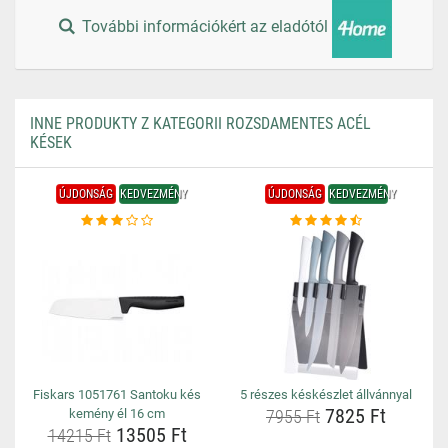
További információkért az eladótól
INNE PRODUKTY Z KATEGORII ROZSDAMENTES ACÉL
KÉSEK
ÚJDONSÁG
KEDVEZMÉNY
ÚJDONSÁG
KEDVEZMÉNY
Fiskars 1051761 Santoku kés
5 részes késkészlet állvánnyal
7825 Ft
kemény él 16 cm
7955 Ft
13505 Ft
14215 Ft