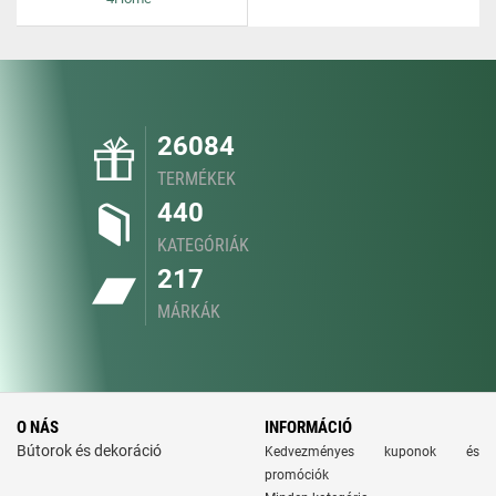
26084
TERMÉKEK
440
KATEGÓRIÁK
217
MÁRKÁK
O NÁS
INFORMÁCIÓ
Bútorok és dekoráció
Kedvezményes kuponok és
promóciók