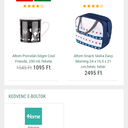
Altom Porcelán bögre Cool
Altom Snack táska Easy
Friends, 250 ml, fekete
Morning 24 x 16,5 x 21
1095 Ft
1545 Ft
cm,fehér, fehér
2495 Ft
KEDVENC E-BOLTOK
4Home