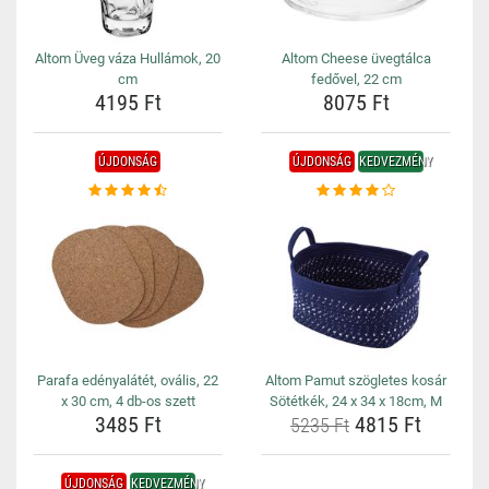
Altom Üveg váza Hullámok, 20
Altom Cheese üvegtálca
cm
fedővel, 22 cm
4195 Ft
8075 Ft
ÚJDONSÁG
ÚJDONSÁG
KEDVEZMÉNY
Parafa edényalátét, ovális, 22
Altom Pamut szögletes kosár
x 30 cm, 4 db-os szett
Sötétkék, 24 x 34 x 18cm, M
3485 Ft
4815 Ft
5235 Ft
ÚJDONSÁG
KEDVEZMÉNY