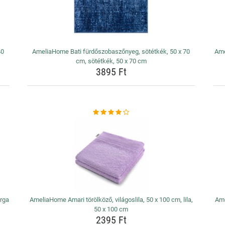
40
AmeliaHome Bati fürdőszobaszőnyeg, sötétkék, 50 x 70
Ame
cm, sötétkék, 50 x 70 cm
3895 Ft
rga
AmeliaHome Amari törölköző, világoslila, 50 x 100 cm, lila,
Ame
50 x 100 cm
2395 Ft