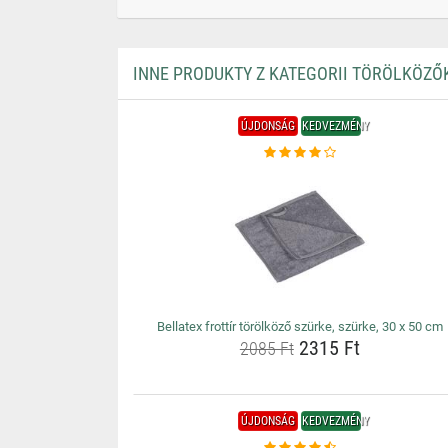
INNE PRODUKTY Z KATEGORII TÖRÖLKÖZŐ
ÚJDONSÁG
KEDVEZMÉNY
Bellatex frottír törölköző szürke, szürke, 30 x 50 cm
2315 Ft
2085 Ft
ÚJDONSÁG
KEDVEZMÉNY