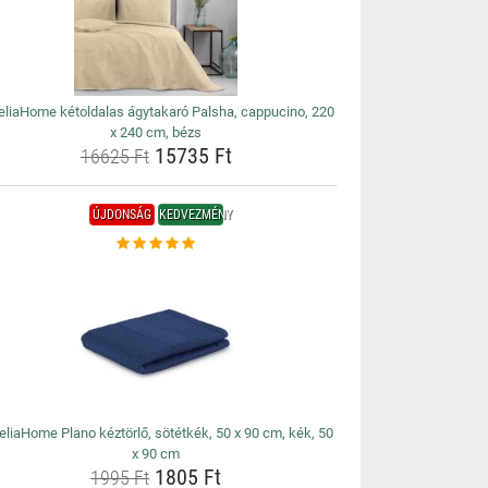
liaHome kétoldalas ágytakaró Palsha, cappucino, 220
x 240 cm, bézs
15735 Ft
16625 Ft
ÚJDONSÁG
KEDVEZMÉNY
liaHome Plano kéztörlő, sötétkék, 50 x 90 cm, kék, 50
x 90 cm
1805 Ft
1995 Ft