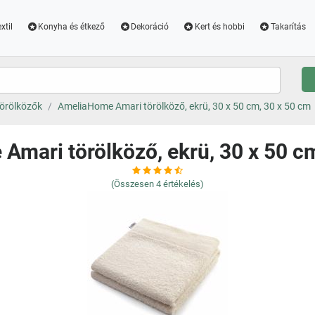
xtil
Konyha és étkező
Dekoráció
Kert és hobbi
Takarítás
örölközők
AmeliaHome Amari törölköző, ekrü, 30 x 50 cm, 30 x 50 cm
mari törölköző, ekrü, 30 x 50 c
(Összesen
4
értékelés)