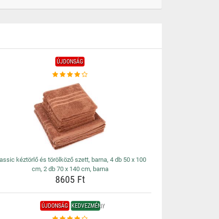
ÚJDONSÁG
assic kéztörlő és törölköző szett, barna, 4 db 50 x 100
cm, 2 db 70 x 140 cm, barna
8605 Ft
ÚJDONSÁG
KEDVEZMÉNY