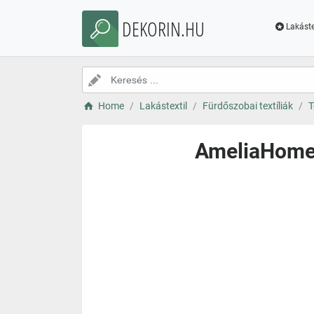
DEKORIN.HU
Lakáste
Home
Lakástextil
Fürdőszobai textíliák
T
AmeliaHome A