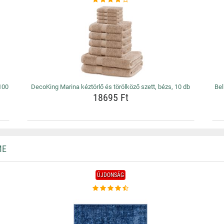
 100
DecoKing Marina kéztörlő és törölköző szett, bézs, 10 db
Bel
18695 Ft
ME
ÚJDONSÁG