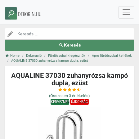
DEKORIN.HU
Keresés
Home
Dekoráció
Fürdőszobai kiegészítők
Apró fürdőszobai kellékek
AQUALINE 37030 zuhanyrózsa kampó dupla, ezüst
AQUALINE 37030 zuhanyrózsa kampó
dupla, ezüst
(Összesen
3
értékelés)
KEDVEZMÉNY
ÚJDONSÁG