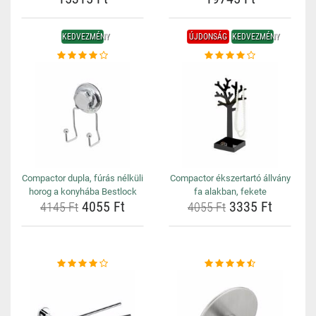
KEDVEZMÉNY
ÚJDONSÁG
KEDVEZMÉNY
Compactor dupla, fúrás nélküli
Compactor ékszertartó állvány
horog a konyhába Bestlock
fa alakban, fekete
4055 Ft
3335 Ft
4145 Ft
4055 Ft