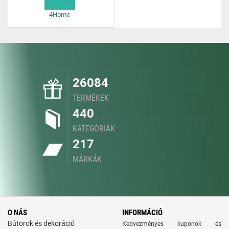
4Home
26084
TERMÉKEK
440
KATEGÓRIÁK
217
MÁRKÁK
O NÁS
INFORMÁCIÓ
Bútorok és dekoráció
Kedvezményes kuponok és