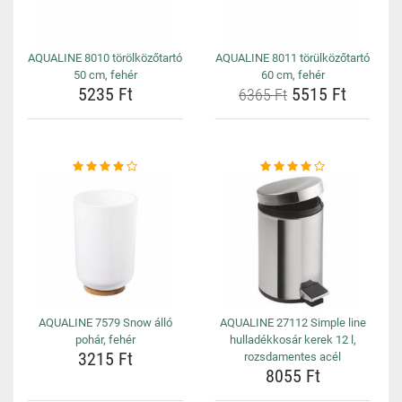
AQUALINE 8010 törölközőtartó
AQUALINE 8011 törülközőtartó
50 cm, fehér
60 cm, fehér
5235 Ft
5515 Ft
6365 Ft
AQUALINE 7579 Snow álló
AQUALINE 27112 Simple line
pohár, fehér
hulladékkosár kerek 12 l,
3215 Ft
rozsdamentes acél
8055 Ft