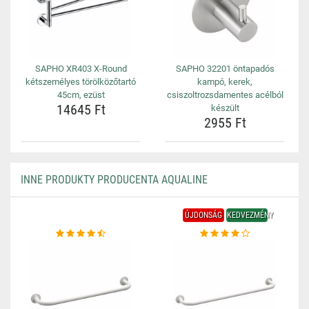
SAPHO XR403 X-Round
SAPHO 32201 öntapadós
kétszemélyes törölközőtartó
kampó, kerek,
45cm, ezüst
csiszoltrozsdamentes acélból
14645 Ft
készült
2955 Ft
INNE PRODUKTY PRODUCENTA AQUALINE
ÚJDONSÁG
KEDVEZMÉNY