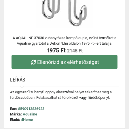
A AQUALINE 37030 zuhanyrózsa kampó dupla, ezüst terméket a
Aqualine gyártótól a DekorIN.hu oldalon 1975 Ft - ért találja.
1975 Ft
2145 Ft
Ellenőrizd az elérhetőséget
LEÍRÁS
Az egyszerű zuhanyfüggöny akasztóval helyet takaríthat meg a
fürdőszobában. Felakaszthat rá törölközőt vagy fürdőköpenyt.
Ean:
8590913836923
Márka:
Aqualine
Eladó:
4Home