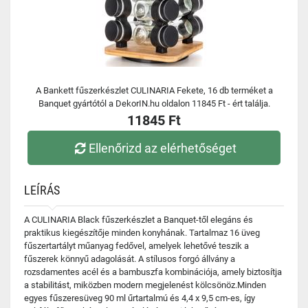
A Bankett fűszerkészlet CULINARIA Fekete, 16 db terméket a
Banquet gyártótól a DekorIN.hu oldalon 11845 Ft - ért találja.
11845 Ft
Ellenőrizd az elérhetőséget
LEÍRÁS
A CULINARIA Black fűszerkészlet a Banquet-től elegáns és
praktikus kiegészítője minden konyhának. Tartalmaz 16 üveg
fűszertartályt műanyag fedővel, amelyek lehetővé teszik a
fűszerek könnyű adagolását. A stílusos forgó állvány a
rozsdamentes acél és a bambuszfa kombinációja, amely biztosítja
a stabilitást, miközben modern megjelenést kölcsönöz.Minden
egyes fűszeresüveg 90 ml űrtartalmú és 4,4 x 9,5 cm-es, így