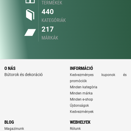
TERMÉKEK
440
KATEGÓRIÁK
217
MÁRKÁK
O NÁS
INFORMÁCIÓ
Bútorok és dekoráció
Kedvezményes kuponok és
promóciók
Minden kategória
Minden márka
Minden e-shop
Újdonságok
Kedvezmények
BLOG
WEBHELYEK
Magazinunk
Rólunk