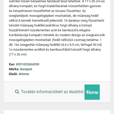
sokféle fűszer kényelmes tárolását teszi lehetővé. A 17 x 26 cm-es
állvány kompakt, és forgó kialakításának köszönhetően gyorsan
és kényelmesen hozzáférhet az összes fűszerhez. Az
üvegtartályok mosogatógépben moshatóak, de műanyag fedél
nélkül.A termék kiemelkedő jellemzői: 16 darabos üveg fűszertartó
készlet műanyag fedéllel praktikus forgó állvány a könnyű
hozzáférésért rozsdamentes acél és bambuszfa elegáns
kombinációja kompakt méretek és modern design az üvegkancsók
mosogatógépben moshatóak (fedél nélkül)A csomag tartalma: 1
db: 16x üvegpohár műanyag fedéllel (4,4 x 9,5 cm, térfogat 90 ml)
1x rozsdamentes acélból és bambuszfából készült forgó állvány
(17 x 26 cm)
Ean:
8591022604250
Márka:
Banquet
Eladó:
4Home
További információkért az eladótól