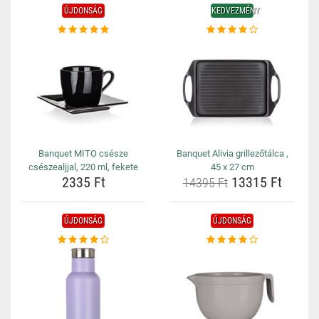
ÚJDONSÁG
KEDVEZMÉNY
Banquet MITO csésze
Banquet Alivia grillezőtálca ,
csészealjjal, 220 ml, fekete
45 x 27 cm
2335 Ft
13315 Ft
14395 Ft
ÚJDONSÁG
ÚJDONSÁG