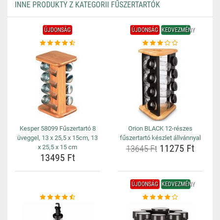
INNE PRODUKTY Z KATEGORII FŰSZERTARTÓK
ÚJDONSÁG
ÚJDONSÁG
KEDVEZMÉNY
Kesper 58099 Fűszertartó 8
Orion BLACK 12-részes
üveggel, 13 x 25,5 x 15cm, 13
fűszertartó készlet állvánnyal
11275 Ft
x 25,5 x 15 cm
13645 Ft
13495 Ft
ÚJDONSÁG
KEDVEZMÉNY