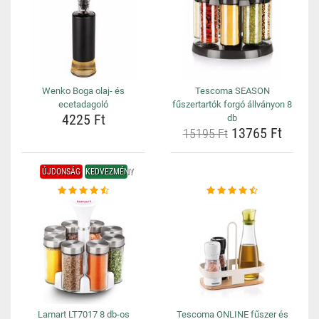
Wenko Boga olaj- és
Tescoma SEASON
ecetadagoló
fűszertartók forgó állványon 8
4225 Ft
db
13765 Ft
15195 Ft
ÚJDONSÁG
KEDVEZMÉNY
Lamart LT7017 8 db-os
Tescoma ONLINE fűszer és