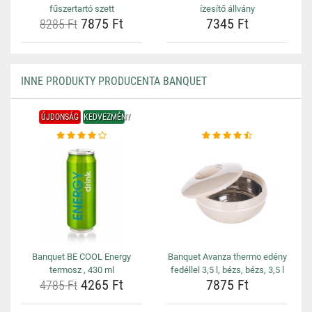
fűszertartó szett
ízesítő állvány
7875 Ft
7345 Ft
8285 Ft
INNE PRODUKTY PRODUCENTA BANQUET
ÚJDONSÁG
KEDVEZMÉNY
Banquet BE COOL Energy
Banquet Avanza thermo edény
termosz , 430 ml
fedéllel 3,5 l, bézs, bézs, 3,5 l
4265 Ft
7875 Ft
4785 Ft