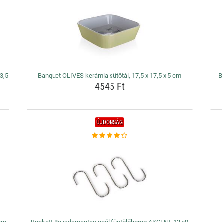
 3,5
Banquet OLIVES kerámia sütőtál, 17,5 x 17,5 x 5 cm
B
4545 Ft
ÚJDONSÁG
 cm
Bankett Rozsdamentes acél füstölőhorog AKCENT 13 x9