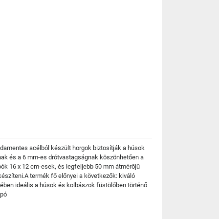
damentes acélból készült horgok biztosítják a húsok
snak és a 6 mm-es drótvastagságnak köszönhetően a
pók 16 x 12 cm-esek, és legfeljebb 50 mm átmérőjű
észíteni.A termék fő előnyei a következők: kiváló
ében ideális a húsok és kolbászok füstölőben történő
mpó