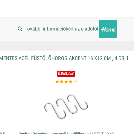
További információkért az eladótól
NTES ACÉL FÜSTÖLŐHOROG AKCENT 16 X12 CM , 4 DB, L
ÚJDONSÁG
8,5
Bankett Rozsdamentes acél füstölőhorog AKCENT 13 x9