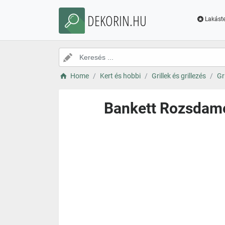
DEKORIN.HU
Lakáste
Home
Kert és hobbi
Grillek és grillezés
Gr
Bankett Rozsdame