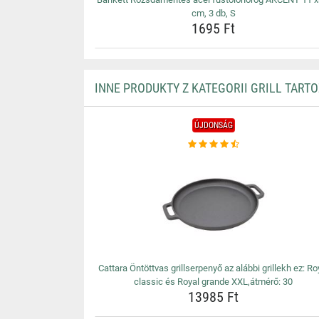
cm, 3 db, S
1695 Ft
INNE PRODUKTY Z KATEGORII GRILL TART
ÚJDONSÁG
Cattara Öntöttvas grillserpenyő az alábbi grillekh ez: Ro
classic és Royal grande XXL,átmérő: 30
13985 Ft