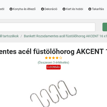
xtil
Konyha és étkező
Dekoráció
Kert és hobbi
Takarítás
ill tartozékok
Bankett Rozsdamentes acél füstölőhorog AKCENT 16 x12
ntes acél füstölőhorog AKCENT 16
(Összesen
3
értékelés)
ÚJDONSÁG