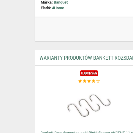
Márka:
Banquet
Eladó:
4Home
WARIANTY PRODUKTÓW BANKETT ROZSDAME
ÚJDONSÁG
Bankett Rozsdamentes acél füstölőhorog AKCENT 11 x