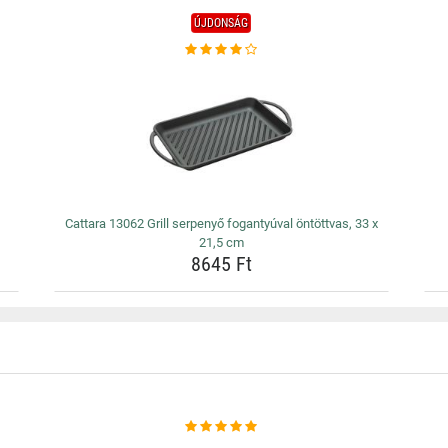
ÚJDONSÁG
Cattara 13062 Grill serpenyő fogantyúval öntöttvas, 33 x
21,5 cm
8645 Ft