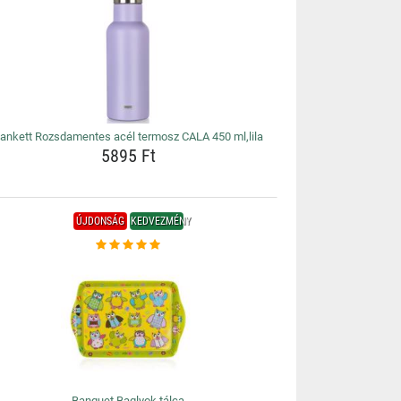
ankett Rozsdamentes acél termosz CALA 450 ml,lila
5895 Ft
ÚJDONSÁG
KEDVEZMÉNY
Banquet Baglyok tálca