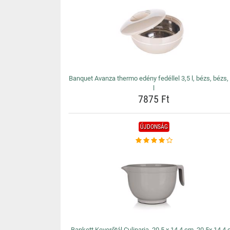
Banquet Avanza thermo edény fedéllel 3,5 l, bézs, bézs,
l
7875 Ft
ÚJDONSÁG
Bankett Keverőtál Culinaria, 20,5 x 14,4 cm, 20,5x 14,4