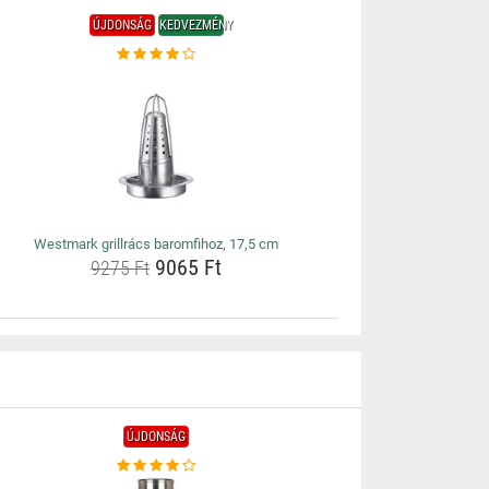
ÚJDONSÁG
KEDVEZMÉNY
Westmark grillrács baromfihoz, 17,5 cm
9065 Ft
9275 Ft
ÚJDONSÁG