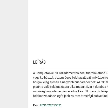
LEÍRÁS
A BanquetAKCENT rozsdamentes acél füstölőkampó készle
vagy kolbászok biztonságos felakasztását, miközben 
horgok elég erősek a nagyobb húsdarabokhoz. Az "S" al
pipákra való felakasztásra alkalmasak.Ez a 4 darabos k
minőségű rozsdamentes acélból készült masszív felépít
felakasztásához legfeljebb 50 mm átmérőjű csövekkel
Ean:
8591022615591