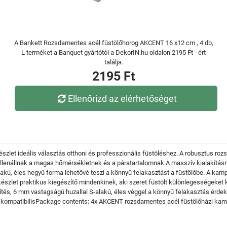
A Bankett Rozsdamentes acél füstölőhorog AKCENT 16 x12 cm , 4 db,
L terméket a Banquet gyártótól a DekorIN.hu oldalon 2195 Ft - ért
találja.
2195 Ft
Ellenőrizd az elérhetőséget
t ideális választás otthoni és professzionális füstöléshez. A robusztus rozs
ellenállnak a magas hőmérsékletnek és a páratartalomnak.A masszív kialakítá
akú, éles hegyű forma lehetővé teszi a könnyű felakasztást a füstölőbe. A kam
észlet praktikus kiegészítő mindenkinek, aki szeret füstölt különlegességeket k
és, 6 mm vastagságú huzallal S-alakú, éles véggel a könnyű felakasztás érdek
 kompatibilisPackage contents: 4x AKCENT rozsdamentes acél füstölőházi ka