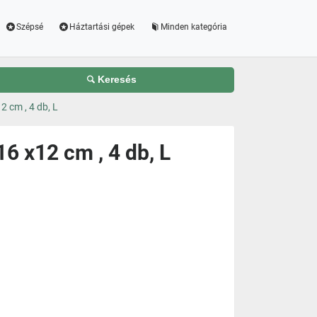
Szépsé
Háztartási gépek
Minden kategória
Keresés
 cm , 4 db, L
 x12 cm , 4 db, L