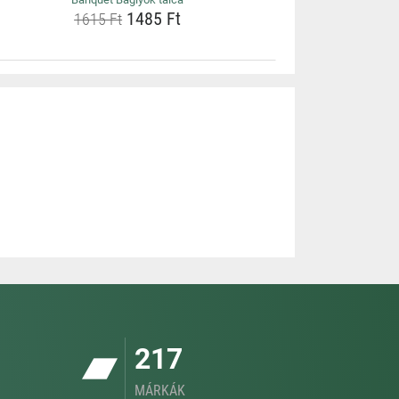
1485 Ft
1615 Ft
217
MÁRKÁK