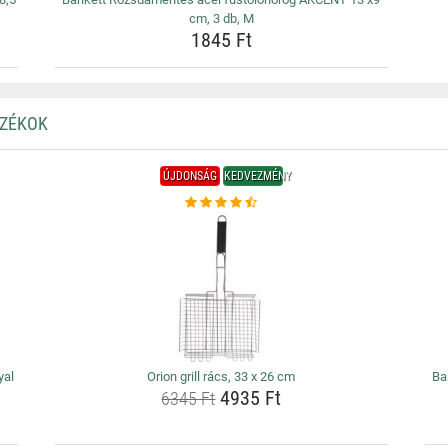
cm, 3 db, M
1845 Ft
OZÉKOK
ÚJDONSÁG
KEDVEZMÉNY
yal
Orion grill rács, 33 x 26 cm
Ba
4935 Ft
6345 Ft