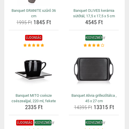
Banquet GRANITE szűrő 36
Banquet OLIVES kerámia
cm
sütőtál, 17,5 x 17,5 x 5 cm
1845 Ft
4545 Ft
1995 Ft
ÚJDONSÁG
KEDVEZMÉNY
Banquet MITO csésze
Banquet Alivia grillezőtálca ,
csészealjjal, 220 ml, fekete
45 x 27 cm
2335 Ft
13315 Ft
14395 Ft
ÚJDONSÁG
KEDVEZMÉNY
KEDVEZMÉNY