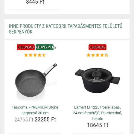
8445 Ft
INNE PRODUKTY Z KATEGORII TAPADÁSMENTES FELÜLETŰ
SERPENYŐK
ÚJDONSÁG
KEDVEZMÉNY
ÚJDONSÁG
Tescoma i-PREMIUM Stone
Lamart LT1225 Poele lábas,
serpenyő 30 cm
24 cm átmérőjű, feketeszínű,
23255 Ft
24765 Ft
fekete
18645 Ft