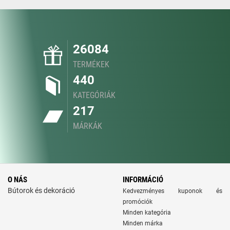
26084
TERMÉKEK
440
KATEGÓRIÁK
217
MÁRKÁK
O NÁS
INFORMÁCIÓ
Bútorok és dekoráció
Kedvezményes kuponok és
promóciók
Minden kategória
Minden márka