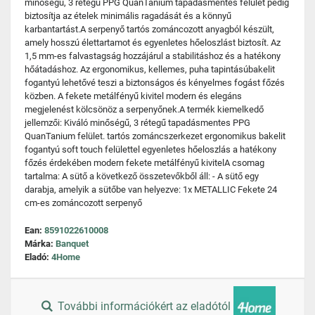
minőségű, 3 rétegű PPG QuanTanium tapadásmentes felület pedig
biztosítja az ételek minimális ragadását és a könnyű
karbantartást.A serpenyő tartós zománcozott anyagból készült,
amely hosszú élettartamot és egyenletes hőeloszlást biztosít. Az
1,5 mm-es falvastagság hozzájárul a stabilitáshoz és a hatékony
hőátadáshoz. Az ergonomikus, kellemes, puha tapintásúbakelit
fogantyú lehetővé teszi a biztonságos és kényelmes fogást főzés
közben. A fekete metálfényű kivitel modern és elegáns
megjelenést kölcsönöz a serpenyőnek.A termék kiemelkedő
jellemzői: Kiváló minőségű, 3 rétegű tapadásmentes PPG
QuanTanium felület. tartós zománcszerkezet ergonomikus bakelit
fogantyú soft touch felülettel egyenletes hőeloszlás a hatékony
főzés érdekében modern fekete metálfényű kivitelA csomag
tartalma: A sütő a következő összetevőkből áll: - A sütő egy
darabja, amelyik a sütőbe van helyezve: 1x METALLIC Fekete 24
cm-es zománcozott serpenyő
Ean:
8591022610008
Márka:
Banquet
Eladó:
4Home
További információkért az eladótól