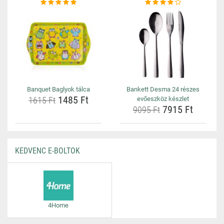
Banquet Baglyok tálca
Bankett Desma 24 részes
1485 Ft
1615 Ft
evőeszköz készlet
7915 Ft
9095 Ft
KEDVENC E-BOLTOK
4Home