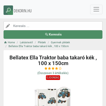
DEKORIN.HU
Keresés
Home
Lakástextil
Plédek
Gyermek plédek
Bellatex Ella Traktor baba takaró kék , 100 x 150cm
Bellatex Ella Traktor baba takaró kék ,
100 x 150cm
(Összesen
3
értékelés)
ÚJDONSÁG