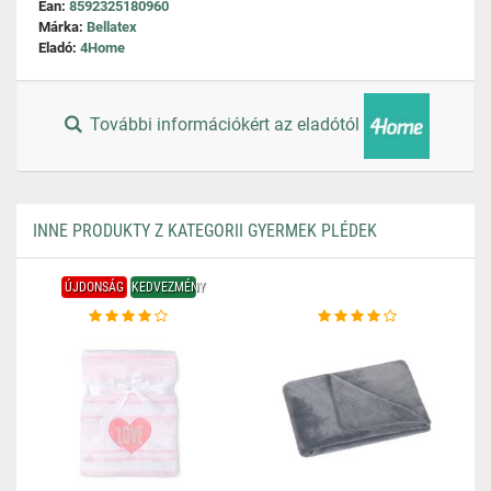
Ean:
8592325180960
Márka:
Bellatex
Eladó:
4Home
További információkért az eladótól
INNE PRODUKTY Z KATEGORII GYERMEK PLÉDEK
ÚJDONSÁG
KEDVEZMÉNY