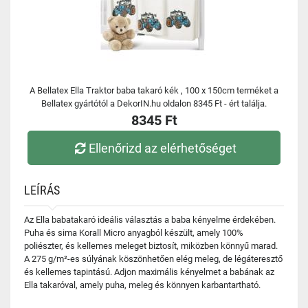
A Bellatex Ella Traktor baba takaró kék , 100 x 150cm terméket a
Bellatex gyártótól a DekorIN.hu oldalon 8345 Ft - ért találja.
8345 Ft
Ellenőrizd az elérhetőséget
LEÍRÁS
Az Ella babatakaró ideális választás a baba kényelme érdekében.
Puha és sima Korall Micro anyagból készült, amely 100%
poliészter, és kellemes meleget biztosít, miközben könnyű marad.
A 275 g/m²-es súlyának köszönhetően elég meleg, de légáteresztő
és kellemes tapintású. Adjon maximális kényelmet a babának az
Ella takaróval, amely puha, meleg és könnyen karbantartható.