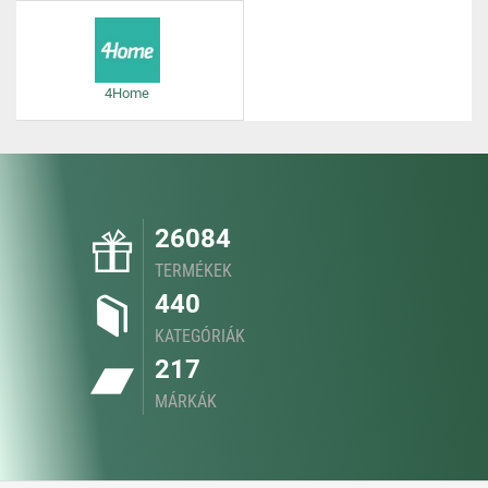
4Home
26084
TERMÉKEK
440
KATEGÓRIÁK
217
MÁRKÁK