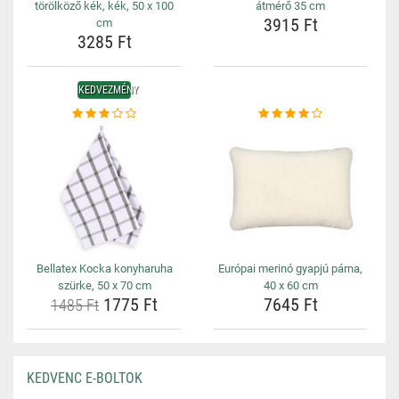
törölköző kék, kék, 50 x 100
átmérő 35 cm
3915 Ft
cm
3285 Ft
KEDVEZMÉNY
Bellatex Kocka konyharuha
Európai merinó gyapjú párna,
szürke, 50 x 70 cm
40 x 60 cm
1775 Ft
7645 Ft
1485 Ft
KEDVENC E-BOLTOK