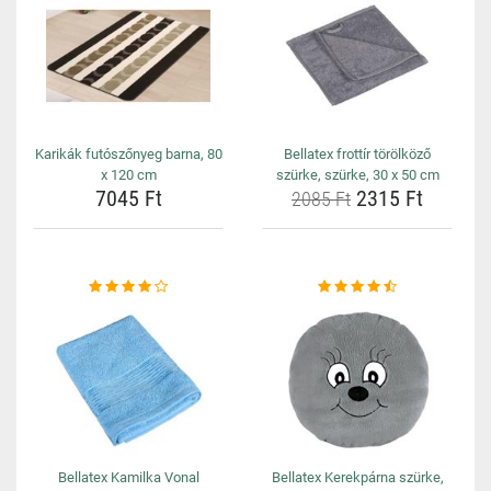
Karikák futószőnyeg barna, 80
Bellatex frottír törölköző
x 120 cm
szürke, szürke, 30 x 50 cm
7045 Ft
2315 Ft
2085 Ft
Bellatex Kamilka Vonal
Bellatex Kerekpárna szürke,