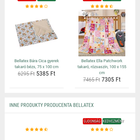
Bellatex Bára Cica gyerek
Bellatex Ella Patchwork
takaró bézs, 75 x 100 cm
takaró, rózsaszín, 100 x 155
5385 Ft
6295 Ft
cm
7305 Ft
7465 Ft
INNE PRODUKTY PRODUCENTA BELLATEX
ÚJDONSÁG
KEDVEZMÉNY