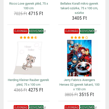
Ricco Love gyerek pléd, 75 x
Bellatex Korall mikro gyerek
100 cm
takaró szürke, 75 x 100 cm,
4715 Ft
7025 Ft
szürke
3405 Ft
ÚJDONSÁG
KEDVEZMÉNY
ÚJDONSÁG
KEDVEZMÉNY
Herding Kleiner Rauber gyerek
Jerry Fabrics Avengers
pléd, 75 x 100 cm
Heroes 02 gyerek takaró, 100
4275 Ft
4365 Ft
x 150 cm
3515 Ft
3805 Ft
ÚJDONSÁG
KEDVEZMÉNY
ÚJDONSÁG
KEDVEZMÉNY