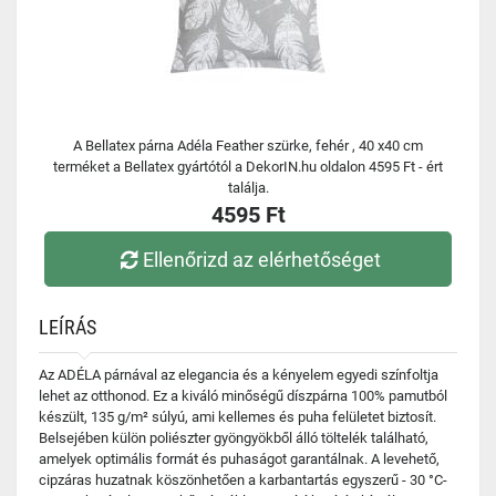
A Bellatex párna Adéla Feather szürke, fehér , 40 x40 cm
terméket a Bellatex gyártótól a DekorIN.hu oldalon 4595 Ft - ért
találja.
4595 Ft
Ellenőrizd az elérhetőséget
LEÍRÁS
Az ADÉLA párnával az elegancia és a kényelem egyedi színfoltja
lehet az otthonod. Ez a kiváló minőségű díszpárna 100% pamutból
készült, 135 g/m² súlyú, ami kellemes és puha felületet biztosít.
Belsejében külön poliészter gyöngyökből álló töltelék található,
amelyek optimális formát és puhaságot garantálnak. A levehető,
cipzáras huzatnak köszönhetően a karbantartás egyszerű - 30 °C-