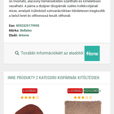
on mosható, alacsony hőmérsékleten szárítható és kíméletesen
vasalható. A párna a dizájner díszpárnák széles kollekciójának
része, amelyek különböző színvariációkban tökéletesen kiegészítik
a belső teret és otthonossá teszik otthonát.
Ean:
8592325179995
Márka:
Bellatex
Eladó:
4Home
További információkért az eladótól
INNE PRODUKTY Z KATEGORII KISPÁRNÁK KITÖLTÉSSEK
ÚJDONSÁG
ÚJDONSÁG
KEDVEZMÉNY