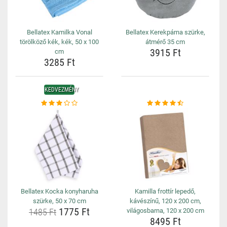
Bellatex Kamilka Vonal
Bellatex Kerekpárna szürke,
törölköző kék, kék, 50 x 100
átmérő 35 cm
3915 Ft
cm
3285 Ft
KEDVEZMÉNY
Bellatex Kocka konyharuha
Kamilla frottír lepedő,
szürke, 50 x 70 cm
kávészínű, 120 x 200 cm,
1775 Ft
1485 Ft
világosbarna, 120 x 200 cm
8495 Ft