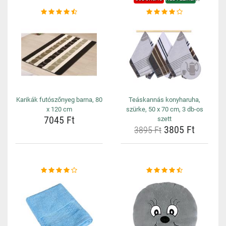
Karikák futószőnyeg barna, 80
Teáskannás konyharuha,
x 120 cm
szürke, 50 x 70 cm, 3 db-os
7045 Ft
szett
3805 Ft
3895 Ft