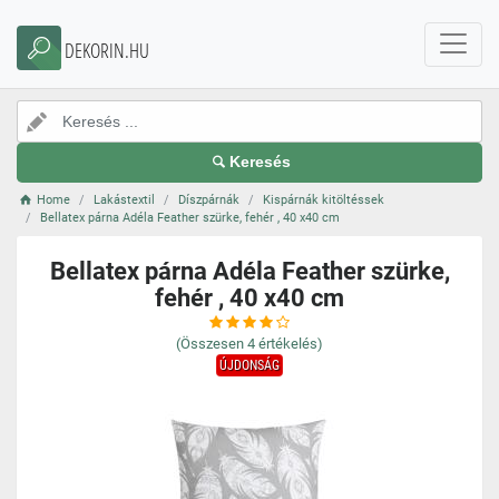
DEKORIN.HU
Keresés
Home
Lakástextil
Díszpárnák
Kispárnák kitöltéssek
Bellatex párna Adéla Feather szürke, fehér , 40 x40 cm
Bellatex párna Adéla Feather szürke,
fehér , 40 x40 cm
(Összesen
4
értékelés)
ÚJDONSÁG