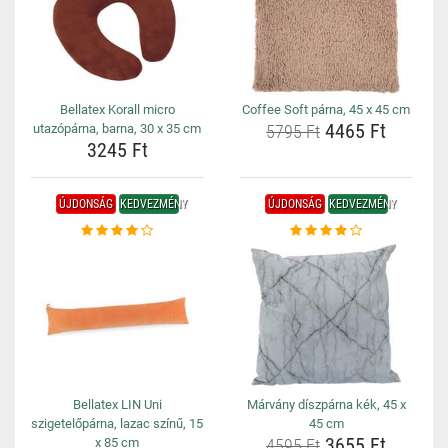
Bellatex Korall micro
Coffee Soft párna, 45 x 45 cm
4465 Ft
utazópárna, barna, 30 x 35 cm
5795 Ft
3245 Ft
ÚJDONSÁG
KEDVEZMÉNY
ÚJDONSÁG
KEDVEZMÉNY
Bellatex LIN Uni
Márvány díszpárna kék, 45 x
szigetelőpárna, lazac színű, 15
45 cm
3655 Ft
x 85 cm
4595 Ft