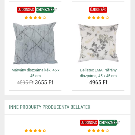
ÚJDONSÁG
KEDVEZMÉNY
ÚJDONSÁG
Márvány díszpárna kék, 45 x
Bellatex EMA Páfrány
45 cm
díszpárna, 45 x 45 cm
3655 Ft
4965 Ft
4595 Ft
INNE PRODUKTY PRODUCENTA BELLATEX
ÚJDONSÁG
KEDVEZMÉNY