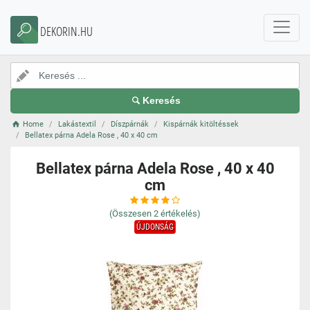
DEKORIN.HU
Keresés
Home
Lakástextil
Díszpárnák
Kispárnák kitöltéssek
Bellatex párna Adela Rose , 40 x 40 cm
Bellatex párna Adela Rose , 40 x 40
cm
(Összesen
2
értékelés)
ÚJDONSÁG