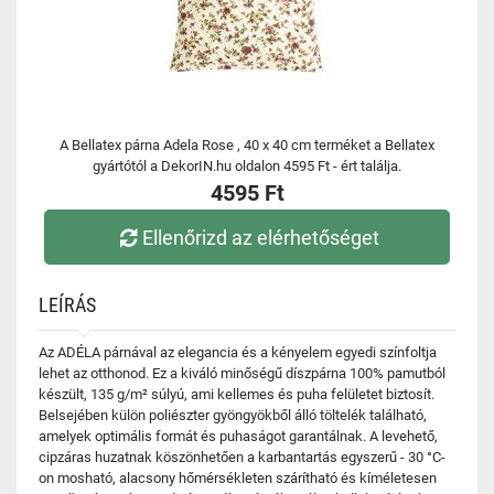
A Bellatex párna Adela Rose , 40 x 40 cm terméket a Bellatex
gyártótól a DekorIN.hu oldalon 4595 Ft - ért találja.
4595 Ft
Ellenőrizd az elérhetőséget
LEÍRÁS
Az ADÉLA párnával az elegancia és a kényelem egyedi színfoltja
lehet az otthonod. Ez a kiváló minőségű díszpárna 100% pamutból
készült, 135 g/m² súlyú, ami kellemes és puha felületet biztosít.
Belsejében külön poliészter gyöngyökből álló töltelék található,
amelyek optimális formát és puhaságot garantálnak. A levehető,
cipzáras huzatnak köszönhetően a karbantartás egyszerű - 30 °C-
on mosható, alacsony hőmérsékleten szárítható és kíméletesen