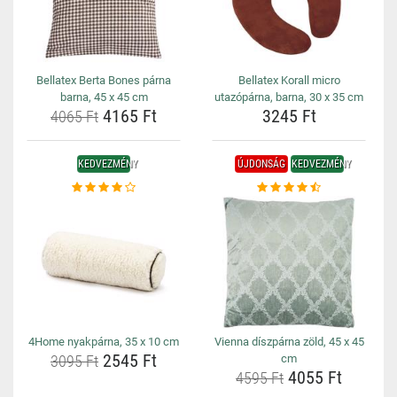
Bellatex Berta Bones párna
Bellatex Korall micro
barna, 45 x 45 cm
utazópárna, barna, 30 x 35 cm
4165 Ft
3245 Ft
4065 Ft
KEDVEZMÉNY
ÚJDONSÁG
KEDVEZMÉNY
4Home nyakpárna, 35 x 10 cm
Vienna díszpárna zöld, 45 x 45
2545 Ft
3095 Ft
cm
4055 Ft
4595 Ft