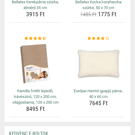
Bellatex Kerekpárna szürke,
Bellatex Kocka konyharuha
átmérő 35 cm
szürke, 50 x 70 cm
3915 Ft
1775 Ft
1485 Ft
Kamilla frottír lepedő,
Európai merinó gyapjú párna,
kávészínű, 120 x 200 cm,
40 x 60 cm
7645 Ft
világosbarna, 120 x 200 cm
8495 Ft
KEDVENC E-BOLTOK