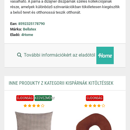
vasalható. A párna a dizájner díszpárnák széles kollekciójának
része, amelyek különböző színvariációkban tökéletesen kiegészítik
a belső teret és otthonossá teszik otthonát.
Ean:
8592325178790
Márka:
Bellatex
Eladó:
4Home
További információkért az eladótól
INNE PRODUKTY Z KATEGORII KISPÁRNÁK KITÖLTÉSSEK
ÚJDONSÁG
KEDVEZMÉNY
ÚJDONSÁG