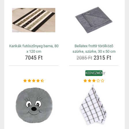
Karikák futószőnyeg barna, 80
Bellatex frottír törölköző
x 120 cm
szürke, szürke, 30 x 50 cm
7045 Ft
2315 Ft
2085 Ft
KEDVEZMÉNY