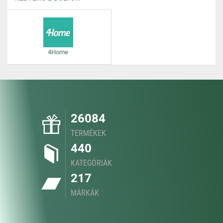
4Home
26084
TERMÉKEK
440
KATEGÓRIÁK
217
MÁRKÁK