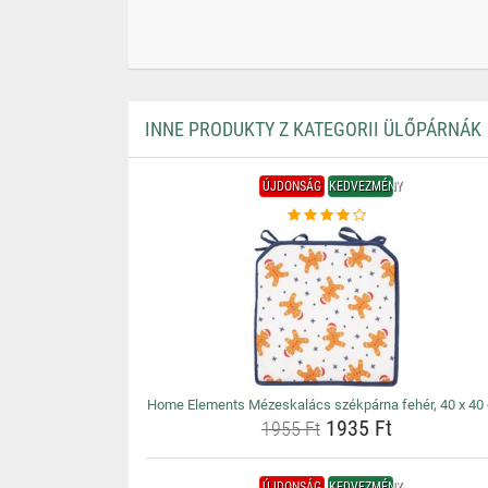
INNE PRODUKTY Z KATEGORII ÜLŐPÁRNÁK
ÚJDONSÁG
KEDVEZMÉNY
Home Elements Mézeskalács székpárna fehér, 40 x 40
1935 Ft
1955 Ft
ÚJDONSÁG
KEDVEZMÉNY