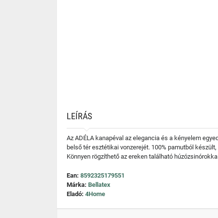
LEÍRÁS
Az ADÉLA kanapéval az elegancia és a kényelem egyedi 
belső tér esztétikai vonzerejét. 100% pamutból készült,
Könnyen rögzíthető az ereken található húzózsinórokka
Ean:
8592325179551
Márka:
Bellatex
Eladó:
4Home