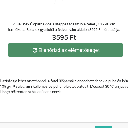
A Bellatex Ülőpárna Adela steppelt toll szürke,fehér , 40 x 40 cm
terméket a Bellatex gyártótól a DekorIN.hu oldalon 3595 Ft - ért találja.
3595 Ft
Ellenőrizd az elérhetőséget
színfoltja lehet az otthonod. A fotel ülőpárnái elengedhetetlenek a puha és 
 135 g/m² súlyú, ami kellemes és puha felületet biztosít. Mosását 30 °C-on javas
l, hogy hőkomfortot biztosítson Önnek.