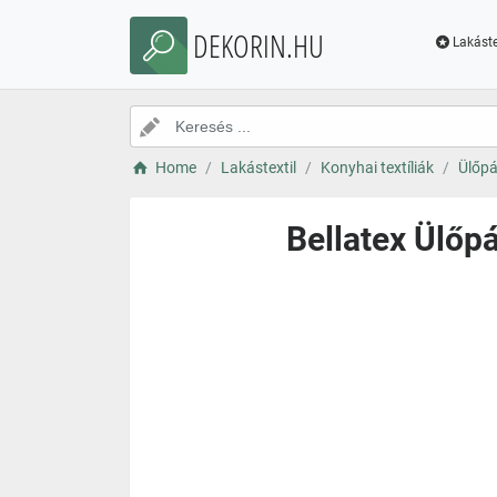
DEKORIN.HU
Lakáste
Home
Lakástextil
Konyhai textíliák
Ülőp
Bellatex Ülőpá