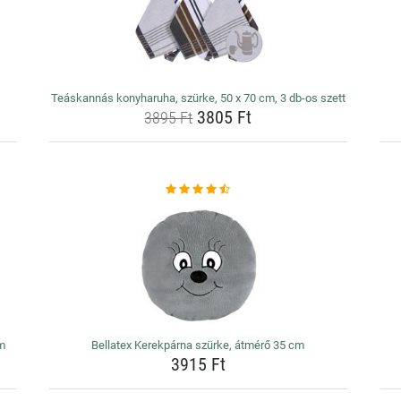
Teáskannás konyharuha, szürke, 50 x 70 cm, 3 db-os szett
3805 Ft
3895 Ft
cm
Bellatex Kerekpárna szürke, átmérő 35 cm
3915 Ft