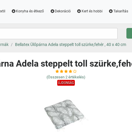
xtil
Konyha és étkező
Dekoráció
Kert és hobbi
Takarítás
árnák
Bellatex Ülőpárna Adela steppelt toll szürke,fehér , 40 x 40 cm
rna Adela steppelt toll szürke,feh
(Összesen
2
értékelés)
ÚJDONSÁG