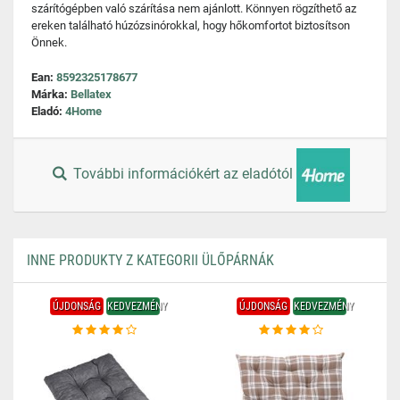
szárítógépben való szárítása nem ajánlott. Könnyen rögzíthető az
ereken található húzózsinórokkal, hogy hőkomfortot biztosítson
Önnek.
Ean:
8592325178677
Márka:
Bellatex
Eladó:
4Home
További információkért az eladótól
INNE PRODUKTY Z KATEGORII ÜLŐPÁRNÁK
ÚJDONSÁG
KEDVEZMÉNY
ÚJDONSÁG
KEDVEZMÉNY