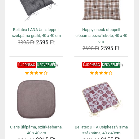
Bellatex LADA Uni steppelt
Happy check steppelt
székpárna grafit, 40 x 40 cm
ülőpárna bézs/fekete, 40 x 40
2595 Ft
3395 Ft
cm
2595 Ft
2625 Ft
ÚJDONSÁG
KEDVEZMÉNY
ÚJDONSÁG
KEDVEZMÉNY
Claris ülőpárna, szürkésbarna,
Bellatex DITA Csipkeszív sima
40 x 40 cm
székpárna, 40 x 40cm