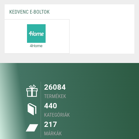
KEDVENC E-BOLTOK
4Home
26084
TERMÉKEK
440
KATEGÓRIÁK
217
MÁRKÁK