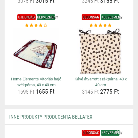
3015 Ft
3155 Ft
3075 Ft
3245 Ft
ÚJDONSÁG
KEDVEZMÉNY
ÚJDONSÁG
KEDVEZMÉNY
Home Elements Vitorlás hajó
Kávé átvarrott székpárna, 40 x
székpárna, 40 x 40 cm
40 cm
1655 Ft
2775 Ft
1695 Ft
3145 Ft
INNE PRODUKTY PRODUCENTA BELLATEX
ÚJDONSÁG
KEDVEZMÉNY