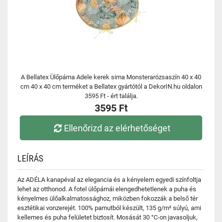
A Bellatex Ülőpárna Adele kerek sima Monsterarózsaszín 40 x 40
cm 40 x 40 cm terméket a Bellatex gyártótól a DekorIN.hu oldalon
3595 Ft - ért találja.
3595 Ft
Ellenőrizd az elérhetőséget
LEÍRÁS
Az ADÉLA kanapéval az elegancia és a kényelem egyedi színfoltja
lehet az otthonod. A fotel ülőpárnái elengedhetetlenek a puha és
kényelmes ülőalkalmatossághoz, miközben fokozzák a belső tér
esztétikai vonzerejét. 100% pamutból készült, 135 g/m² súlyú, ami
kellemes és puha felületet biztosít. Mosását 30 °C-on javasoljuk,