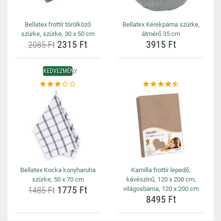
Bellatex frottír törölköző
Bellatex Kerekpárna szürke,
szürke, szürke, 30 x 50 cm
átmérő 35 cm
2315 Ft
3915 Ft
2085 Ft
KEDVEZMÉNY
Bellatex Kocka konyharuha
Kamilla frottír lepedő,
szürke, 50 x 70 cm
kávészínű, 120 x 200 cm,
1775 Ft
1485 Ft
világosbarna, 120 x 200 cm
8495 Ft