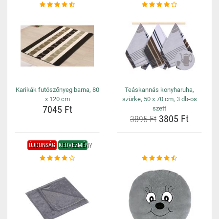
Karikák futószőnyeg barna, 80
Teáskannás konyharuha,
x 120 cm
szürke, 50 x 70 cm, 3 db-os
7045 Ft
szett
3805 Ft
3895 Ft
ÚJDONSÁG
KEDVEZMÉNY