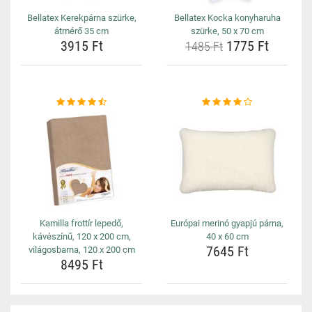
Bellatex Kerekpárna szürke,
Bellatex Kocka konyharuha
átmérő 35 cm
szürke, 50 x 70 cm
3915 Ft
1775 Ft
1485 Ft
Kamilla frottír lepedő,
Európai merinó gyapjú párna,
kávészínű, 120 x 200 cm,
40 x 60 cm
7645 Ft
világosbarna, 120 x 200 cm
8495 Ft