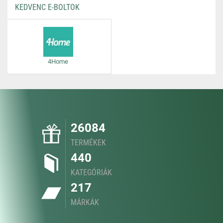
KEDVENC E-BOLTOK
4Home
26084
TERMÉKEK
440
KATEGÓRIÁK
217
MÁRKÁK