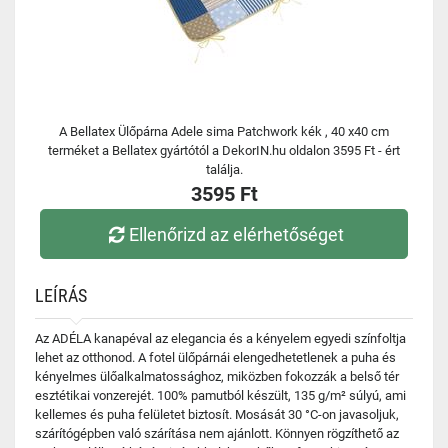
A Bellatex Ülőpárna Adele sima Patchwork kék , 40 x40 cm
terméket a Bellatex gyártótól a DekorIN.hu oldalon 3595 Ft - ért
találja.
3595 Ft
Ellenőrizd az elérhetőséget
LEÍRÁS
Az ADÉLA kanapéval az elegancia és a kényelem egyedi színfoltja
lehet az otthonod. A fotel ülőpárnái elengedhetetlenek a puha és
kényelmes ülőalkalmatossághoz, miközben fokozzák a belső tér
esztétikai vonzerejét. 100% pamutból készült, 135 g/m² súlyú, ami
kellemes és puha felületet biztosít. Mosását 30 °C-on javasoljuk,
szárítógépben való szárítása nem ajánlott. Könnyen rögzíthető az