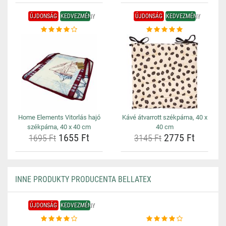
ÚJDONSÁG
KEDVEZMÉNY
ÚJDONSÁG
KEDVEZMÉNY
Home Elements Vitorlás hajó
Kávé átvarrott székpárna, 40 x
székpárna, 40 x 40 cm
40 cm
1655 Ft
2775 Ft
1695 Ft
3145 Ft
INNE PRODUKTY PRODUCENTA BELLATEX
ÚJDONSÁG
KEDVEZMÉNY