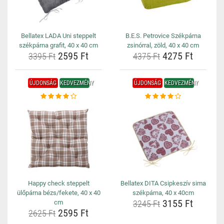
Bellatex LADA Uni steppelt
B.E.S. Petrovice Székpárna
székpárna grafit, 40 x 40 cm
zsinórral, zöld, 40 x 40 cm
2595 Ft
4275 Ft
3395 Ft
4375 Ft
ÚJDONSÁG
KEDVEZMÉNY
ÚJDONSÁG
KEDVEZMÉNY
Happy check steppelt
Bellatex DITA Csipkeszív sima
ülőpárna bézs/fekete, 40 x 40
székpárna, 40 x 40cm
3155 Ft
cm
3245 Ft
2595 Ft
2625 Ft