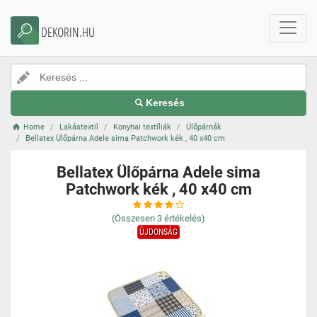
DEKORIN.HU
Keresés
Home
Lakástextil
Konyhai textíliák
Ülőpárnák
Bellatex Ülőpárna Adele sima Patchwork kék , 40 x40 cm
Bellatex Ülőpárna Adele sima
Patchwork kék , 40 x40 cm
(Összesen
3
értékelés)
ÚJDONSÁG