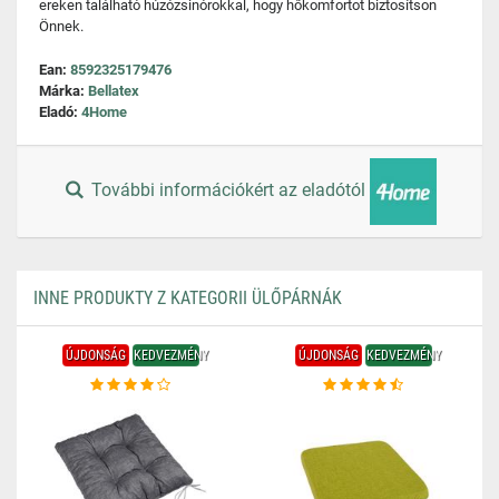
ereken található húzózsinórokkal, hogy hőkomfortot biztosítson
Önnek.
Ean:
8592325179476
Márka:
Bellatex
Eladó:
4Home
További információkért az eladótól
INNE PRODUKTY Z KATEGORII ÜLŐPÁRNÁK
ÚJDONSÁG
KEDVEZMÉNY
ÚJDONSÁG
KEDVEZMÉNY