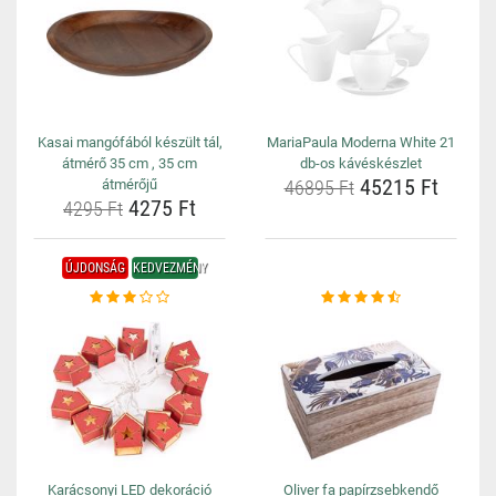
Kasai mangófából készült tál,
MariaPaula Moderna White 21
átmérő 35 cm , 35 cm
db-os kávéskészlet
45215 Ft
átmérőjű
46895 Ft
4275 Ft
4295 Ft
ÚJDONSÁG
KEDVEZMÉNY
Karácsonyi LED dekoráció
Oliver fa papírzsebkendő