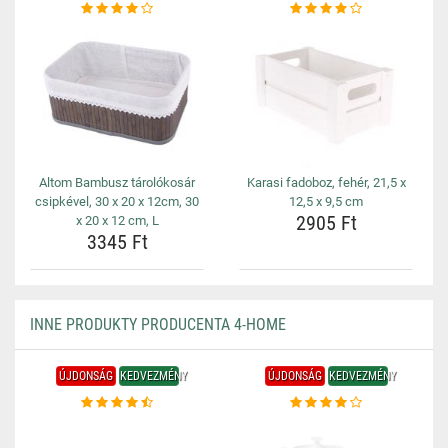
Altom Bambusz tárolókosár
Karasi fadoboz, fehér, 21,5 x
csipkével, 30 x 20 x 12cm, 30
12,5 x 9,5 cm
2905 Ft
x 20 x 12 cm, L
3345 Ft
INNE PRODUKTY PRODUCENTA 4-HOME
ÚJDONSÁG
KEDVEZMÉNY
ÚJDONSÁG
KEDVEZMÉNY