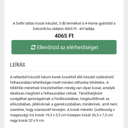
A Delhi rattan kosár készlet, 3 db terméket a 4-Home gyártótól a
DekorIN.hu oldalon 4065 Ft - ért találja.
4065 Ft
Ellenőrizd az elérhetőséget
LEÍRÁS
A rattanból készült három kerek kosárból álló készlet széleskörű
felhasználási lehetőségei miatt minden otthonba tökéletes. A
többféle méretnek köszönhetően mindig van olyan kosár, amelyik
ideálisan megfelel a felhasználási célnak. Tárolóhelyként
szolgálhat apróságoknak a fürdőszobában, kiegészítőknek az
előszobában, játékoknak a gyerekszobában, mindennek, amit nem
szeretne, hogy szanaszét heverjen. A kosár méretei: (szélesség x
magasság) kis kosár 19,3 x 5,5 cm közepes kosár 26,5 x 7,5 cm
nagy kosár 32 x 9 cm