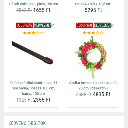
Házak csillaggal, piros,150 cm
tartó24 x 9,5 x 13,5 cm
1655 Ft
5295 Ft
2545 Ft
ÚJDONSÁG
KEDVEZMÉNY
ÚJDONSÁG
KEDVEZMÉNY
Kihúzható vitrázsrúd, lapos 11
Azalka tavaszi fonott koszorú,
mm barna, hossza 100 cm,
20 cm, rózsaszínű
4835 Ft
barna, 100 cm
5085 Ft
2355 Ft
1925 Ft
KEDVENC E-BOLTOK