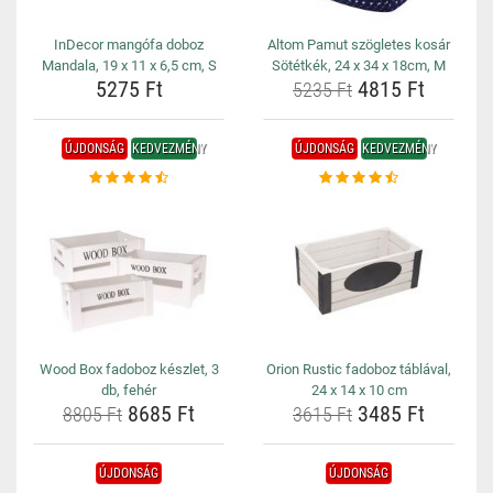
InDecor mangófa doboz
Altom Pamut szögletes kosár
Mandala, 19 x 11 x 6,5 cm, S
Sötétkék, 24 x 34 x 18cm, M
5275 Ft
4815 Ft
5235 Ft
ÚJDONSÁG
KEDVEZMÉNY
ÚJDONSÁG
KEDVEZMÉNY
Wood Box fadoboz készlet, 3
Orion Rustic fadoboz táblával,
db, fehér
24 x 14 x 10 cm
8685 Ft
3485 Ft
8805 Ft
3615 Ft
ÚJDONSÁG
ÚJDONSÁG