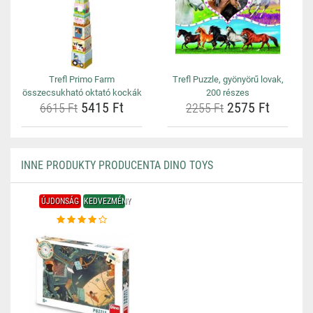
Trefl Primo Farm
Trefl Puzzle, gyönyörű lovak,
összecsukható oktató kockák
200 részes
5415 Ft
2575 Ft
6615 Ft
2255 Ft
INNE PRODUKTY PRODUCENTA DINO TOYS
ÚJDONSÁG
KEDVEZMÉNY