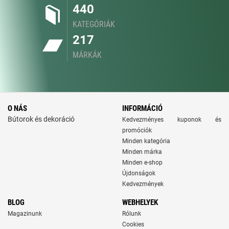
440
KATEGÓRIÁK
217
MÁRKÁK
O NÁS
INFORMÁCIÓ
Bútorok és dekoráció
Kedvezményes kuponok és
promóciók
Minden kategória
Minden márka
Minden e-shop
Újdonságok
Kedvezmények
BLOG
WEBHELYEK
Magazinunk
Rólunk
Cookies