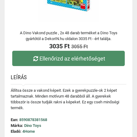
A Dino Vakond puzzle , 2x 48 darab terméket a Dino Toys
gyártótól a DekorIN.hu oldalon 3035 Ft - ért találja.
3035 Ft
3055 Ft
Ellenőrizd az elérhetőséget
LEÍRÁS
Állítsa össze a vakond képeit. Ezek a gyerekpuzzle-ok 2 képet
tartalmaznak. Minden motívum 48 darabból áll. A gyerekek
többször is össze tudják rakni a képeket. Ez egy cseh minőségi
termék.
Ean:
8590878381568
Márka:
Dino Toys
Eladó:
4Home