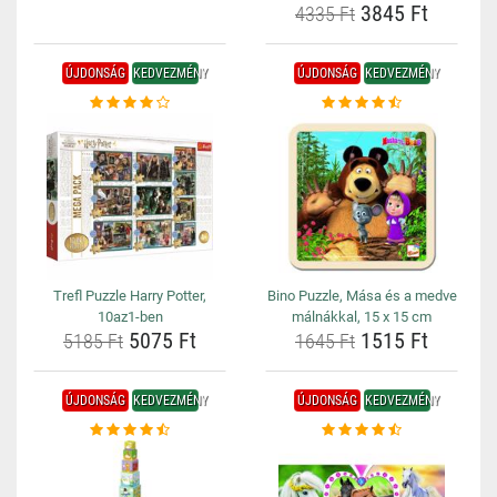
3845 Ft
4335 Ft
ÚJDONSÁG
KEDVEZMÉNY
ÚJDONSÁG
KEDVEZMÉNY
Trefl Puzzle Harry Potter,
Bino Puzzle, Mása és a medve
10az1-ben
málnákkal, 15 x 15 cm
5075 Ft
1515 Ft
5185 Ft
1645 Ft
ÚJDONSÁG
KEDVEZMÉNY
ÚJDONSÁG
KEDVEZMÉNY