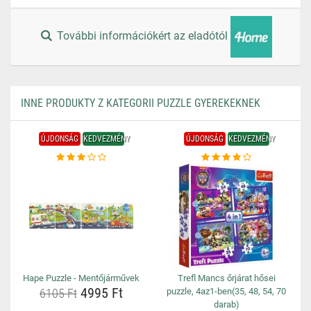
További információkért az eladótól
INNE PRODUKTY Z KATEGORII PUZZLE GYEREKEKNEK
ÚJDONSÁG
KEDVEZMÉNY
ÚJDONSÁG
KEDVEZMÉNY
Hape Puzzle - Mentőjárművek
Trefl Mancs őrjárat hősei
4995 Ft
6105 Ft
puzzle, 4az1-ben(35, 48, 54, 70
darab)