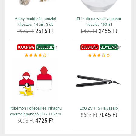
Arany madárkák készlet
EH 4 db-os whiskys pohár
klipszes, 14 cm, 3 db
készlet, 450 ml
2515 Ft
2455 Ft
2975 Ft
5495 Ft
ÚJDONSÁG
KEDVEZMÉNY
ÚJDONSÁG
KEDVEZMÉNY
Pokémon Pokéball és Pikachu
ECG ZV 115 Hajvasaló,
7045 Ft
gyermek poncsó, 50 x 115 cm
8645 Ft
4725 Ft
5095 Ft