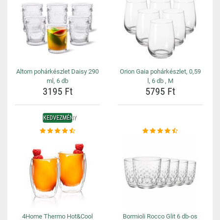
Altom pohárkészlet Daisy 290
Orion Gaia pohárkészlet, 0,59
ml, 6 db
l, 6 db , M
3195 Ft
5795 Ft
KEDVEZMÉNY
4Home Thermo Hot&Cool
Bormioli Rocco Glit 6 db-os