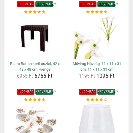
ÚJDONSÁG
KEDVEZMÉNY
ÚJDONSÁG
KEDVEZMÉNY
Bistro Rattan kerti asztal, 42 x
Művirág Hóvirág, 11 x 11 x 31
48 x 48 cm, wenge
cm, 11 x 11 x 31 cm
6755 Ft
1095 Ft
6955 Ft
1195 Ft
ÚJDONSÁG
KEDVEZMÉNY
ÚJDONSÁG
KEDVEZMÉNY