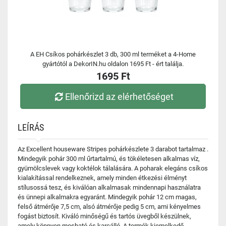
A EH Csíkos pohárkészlet 3 db, 300 ml terméket a 4-Home
gyártótól a DekorIN.hu oldalon 1695 Ft - ért találja.
1695 Ft
Ellenőrizd az elérhetőséget
LEÍRÁS
Az Excellent houseware Stripes pohárkészlete 3 darabot tartalmaz .
Mindegyik pohár 300 ml űrtartalmú, és tökéletesen alkalmas víz,
gyümölcslevek vagy koktélok tálalására. A poharak elegáns csíkos
kialakítással rendelkeznek, amely minden étkezési élményt
stílusossá tesz, és kiválóan alkalmasak mindennapi használatra
és ünnepi alkalmakra egyaránt. Mindegyik pohár 12 cm magas,
felső átmérője 7,5 cm, alsó átmérője pedig 5 cm, ami kényelmes
fogást biztosít. Kiváló minőségű és tartós üvegből készülnek,
amely könnyen mosható és karcálló. A termék kiemelkedő