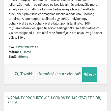
jellemzői: modern és stílusos csíkos kialakítás univerzális méret,
amely számos italhoz alkalmas tartós üveg a hosszú élettartam
érdekében praktikus csomagolás ideális ajándéknakCsomag
tartalma: A csomagban található egy pohár, melyben egy
pohárkával és egy pohárkával ellátott pohár található: (300
ml)Paraméterek és specifikációk: Térfogat: 300 ml felső átmérő:
7,5 cm magassá 12 cm alsó rész átmérője: 5 cm anya üveg készlet
súlya: 819 g
Ean:
8720573832113
Márka:
4-Home
Eladó:
4Home
További információkért az eladótól
WARIANTY PRODUKTÓW EH CSÍKOS POHÁRKÉSZLET 3 DB,
300 ML