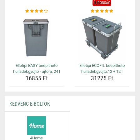
ÚJDONSÁG
Elletipi EASY beépíthető
Elletipi ECOFIL beépíthető
hulladékgyűjtő - ajtóra, 24 l
hulladékgyűjtő,12 + 12 l
16855 Ft
31275 Ft
KEDVENC E-BOLTOK
4Home