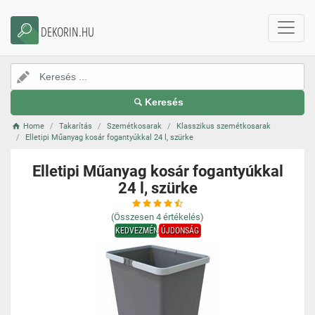
DEKORIN.HU
Keresés
Home
Takarítás
Szemétkosarak
Klasszikus szemétkosarak
Elletipi Műanyag kosár fogantyúkkal 24 l, szürke
Elletipi Műanyag kosár fogantyúkkal
24 l, szürke
(Összesen
4
értékelés)
KEDVEZMÉNY
ÚJDONSÁG