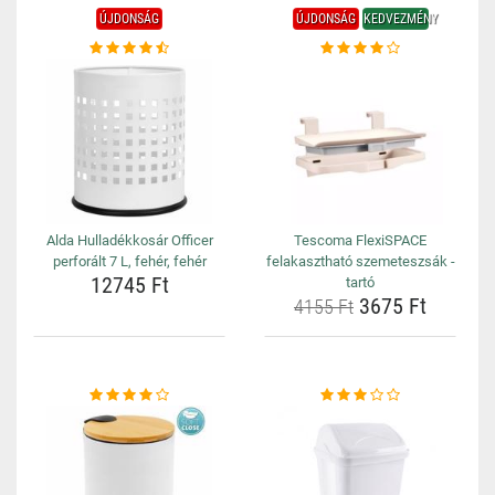
ÚJDONSÁG
ÚJDONSÁG
KEDVEZMÉNY
Alda Hulladékkosár Officer
Tescoma FlexiSPACE
perforált 7 L, fehér, fehér
felakasztható szemeteszsák -
12745 Ft
tartó
3675 Ft
4155 Ft