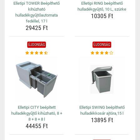
Elletipi TOWER Beépíthető
Elletipi RING beépíthető
kihúzható
hulladékgyűjtő, 10 L, szürke
10305 Ft
hulladékgyűjtőautomata
fedéllel, 17 l
29425 Ft
ÚJDONSÁG
ÚJDONSÁG
Elletipi CITY beépített
Elletipi SWING beépíthető
hulladékgyűjtő kihúzható, 8 +
hulladékkosár ajtóra,15 l
13895 Ft
8 + 8 + 8 l
44455 Ft