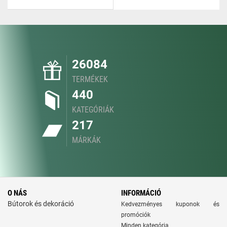
26084
TERMÉKEK
440
KATEGÓRIÁK
217
MÁRKÁK
O NÁS
INFORMÁCIÓ
Bútorok és dekoráció
Kedvezményes kuponok és
promóciók
Minden kategória