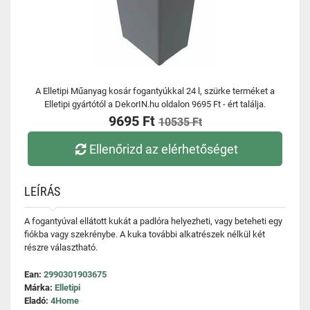
A Elletipi Műanyag kosár fogantyúkkal 24 l, szürke terméket a
Elletipi gyártótól a DekorIN.hu oldalon 9695 Ft - ért találja.
9695 Ft
10535 Ft
Ellenőrizd az elérhetőséget
LEÍRÁS
A fogantyúval ellátott kukát a padlóra helyezheti, vagy beteheti egy
fiókba vagy szekrénybe. A kuka további alkatrészek nélkül két
részre választható.
Ean:
2990301903675
Márka:
Elletipi
Eladó:
4Home