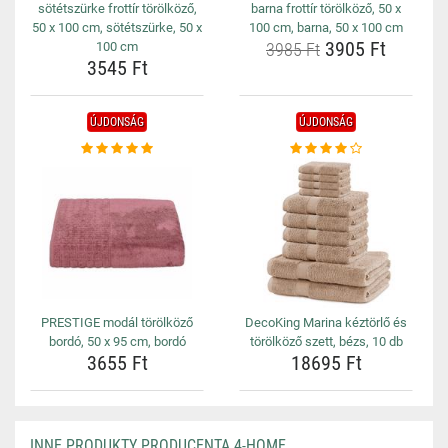
sötétszürke frottír törölköző,
barna frottír törölköző, 50 x
50 x 100 cm, sötétszürke, 50 x
100 cm, barna, 50 x 100 cm
3905 Ft
100 cm
3985 Ft
3545 Ft
ÚJDONSÁG
ÚJDONSÁG
PRESTIGE modál törölköző
DecoKing Marina kéztörlő és
bordó, 50 x 95 cm, bordó
törölköző szett, bézs, 10 db
3655 Ft
18695 Ft
INNE PRODUKTY PRODUCENTA 4-HOME