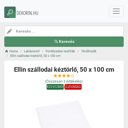
DEKORIN.HU
Keresés
Home
Lakástextil
Fürdőszobai textíliák
Törölközők
Ellin szállodai kéztörlő, 50 x 100 cm
Ellin szállodai kéztörlő, 50 x 100 cm
(Összesen
3
értékelés)
KEDVEZMÉNY
ÚJDONSÁG