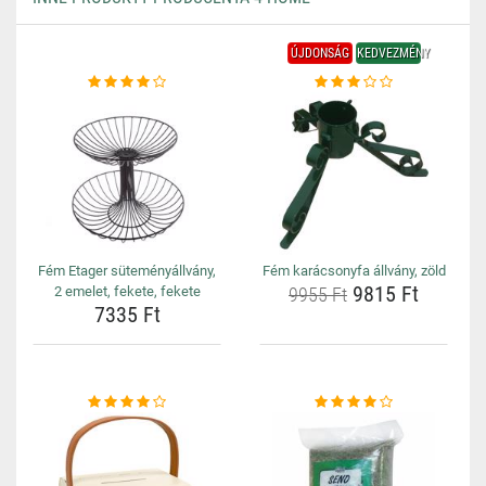
ÚJDONSÁG
KEDVEZMÉNY
Fém Etager süteményállvány,
Fém karácsonyfa állvány, zöld
9815 Ft
2 emelet, fekete, fekete
9955 Ft
7335 Ft