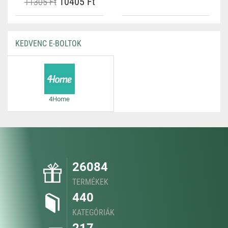
10405 Ft
11305 Ft
KEDVENC E-BOLTOK
4Home
26084
TERMÉKEK
440
KATEGÓRIÁK