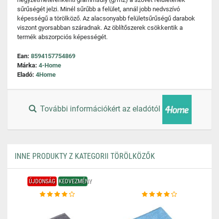
sűrűségét jelzi. Minél sűrűbb a felület, annál jobb nedvszívó
képességű a törölköző. Az alacsonyabb felületsűrűségű darabok
viszont gyorsabban száradnak. Az öblítőszerek csökkentik a
termék abszorpciós képességét.
Ean:
8594157754869
Márka:
4-Home
Eladó:
4Home
További információkért az eladótól
INNE PRODUKTY Z KATEGORII TÖRÖLKÖZŐK
ÚJDONSÁG
KEDVEZMÉNY