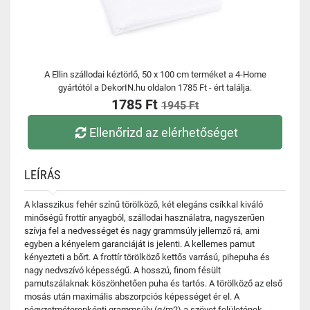
A Ellin szállodai kéztörlő, 50 x 100 cm terméket a 4-Home
gyártótól a DekorIN.hu oldalon 1785 Ft - ért találja.
1785 Ft
1945 Ft
Ellenőrizd az elérhetőséget
LEÍRÁS
A klasszikus fehér színű törölköző, két elegáns csíkkal kiváló
minőségű frottír anyagból, szállodai használatra, nagyszerűen
szívja fel a nedvességet és nagy grammsúly jellemző rá, ami
egyben a kényelem garanciáját is jelenti. A kellemes pamut
kényezteti a bőrt. A frottír törölköző kettős varrású, pihepuha és
nagy nedvszívó képességű. A hosszú, finom fésült
pamutszálaknak köszönhetően puha és tartós. A törölköző az első
mosás után maximális abszorpciós képességet ér el. A
négyzetméterenkénti grammsúly (g/m2) a szövet felületének