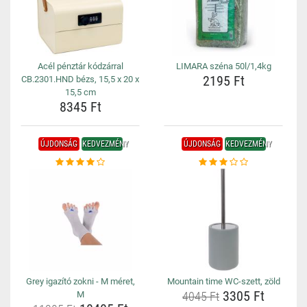
Acél pénztár kódzárral
LIMARA széna 50l/1,4kg
2195 Ft
CB.2301.HND bézs, 15,5 x 20 x
15,5 cm
8345 Ft
ÚJDONSÁG
KEDVEZMÉNY
ÚJDONSÁG
KEDVEZMÉNY
Grey igazító zokni - M méret,
Mountain time WC-szett, zöld
3305 Ft
M
4045 Ft