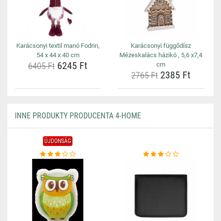
Karácsonyi textil manó Fodrin,
Karácsonyi függődísz
54 x 44 x 40 cm
Mézeskalács házikó , 5,6 x7,4
6245 Ft
6405 Ft
cm
2385 Ft
2765 Ft
INNE PRODUKTY PRODUCENTA 4-HOME
ÚJDONSÁG