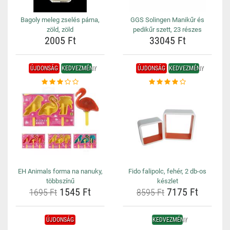
Bagoly meleg zselés párna,
GGS Solingen Manikűr és
zöld, zöld
pedikűr szett, 23 részes
2005 Ft
33045 Ft
ÚJDONSÁG
KEDVEZMÉNY
ÚJDONSÁG
KEDVEZMÉNY
EH Animals forma na nanuky,
Fido falipolc, fehér, 2 db-os
többszínű
készlet
1545 Ft
7175 Ft
1695 Ft
8595 Ft
ÚJDONSÁG
KEDVEZMÉNY