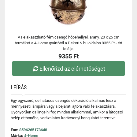
A Felakasztható fém csengő hópehellyel, arany, 20 x 25 cm
terméket a 4-Home gyártótól a DekorIN.hu oldalon 9355 Ft - ért
találja.
9355 Ft
Ellenőrizd az elérhetőséget
LEÍRÁS
Egy egyszerű, de hatásos csengős dekoráció alkalmas lesz a
mennyezeti lámpára vagy a bejárati ajtóra való felakasztásra.
Gyönyörűen csilingelni fog minden alkalommal, amikor a látogató
belép otthonába, varázslatos karácsonyi hangulatot teremtve.
Ean:
8596265173648
Márka:
4-Home