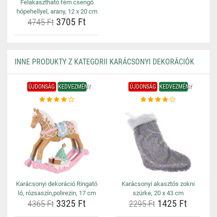
Felakasztható fém csengő
hópehellyel, arany, 12 x 20 cm
3705 Ft
4745 Ft
INNE PRODUKTY Z KATEGORII KARÁCSONYI DEKORÁCIÓK
ÚJDONSÁG
KEDVEZMÉNY
ÚJDONSÁG
KEDVEZMÉNY
Karácsonyi dekoráció Ringató
Karácsonyi akasztós zokni
ló, rózsaszín,polirezin, 17 cm
szürke, 20 x 43 cm
3325 Ft
1425 Ft
4365 Ft
2295 Ft