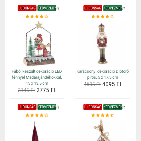
ÚJDONSÁG
KEDVEZMÉNY
ÚJDONSÁG
KEDVEZMÉNY
Fából készült dekoráció LED
Karácsonyi dekoráció Diótörő
fénnyel Madárajándékokkal,
piros, 5 x 17,5 cm
4095 Ft
15 x 13,5 cm
4605 Ft
2775 Ft
3145 Ft
ÚJDONSÁG
KEDVEZMÉNY
ÚJDONSÁG
KEDVEZMÉNY