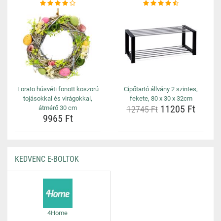
Lorato húsvéti fonott koszorú
Cipőtartó állvány 2 szintes,
tojásokkal és virágokkal,
fekete, 80 x 30 x 32cm
11205 Ft
átmérő 30 cm
12745 Ft
9965 Ft
KEDVENC E-BOLTOK
4Home