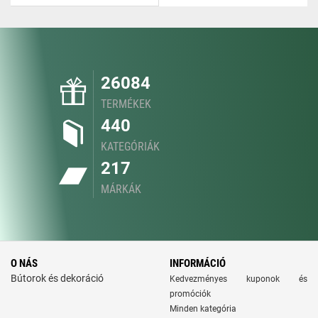
26084
TERMÉKEK
440
KATEGÓRIÁK
217
MÁRKÁK
O NÁS
INFORMÁCIÓ
Bútorok és dekoráció
Kedvezményes kuponok és
promóciók
Minden kategória