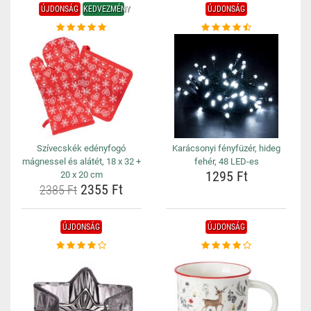
ÚJDONSÁG
KEDVEZMÉNY
ÚJDONSÁG
Szívecskék edényfogó
Karácsonyi fényfüzér, hideg
mágnessel és alátét, 18 x 32 +
fehér, 48 LED-es
1295 Ft
20 x 20 cm
2355 Ft
2385 Ft
ÚJDONSÁG
ÚJDONSÁG