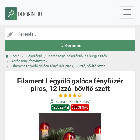
DEKORIN.HU
Keresés
Home
Dekoráció
Karácsonyi dekorációk és kiegészítők
Karácsonyi fényfüzérek
Filament Légyölő galóca fényfüzér piros, 12 izzó, bővítő szett
Filament Légyölő galóca fényfüzér
piros, 12 izzó, bővítő szett
(Összesen
3
értékelés)
KEDVEZMÉNY
ÚJDONSÁG