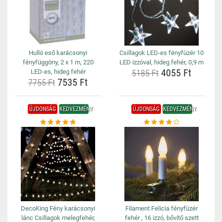
Hulló eső karácsonyi
Csillagok LED-es fényfüzér 10
fényfüggöny, 2 x 1 m, 220
LED izzóval, hideg fehér, 0,9 m
4055 Ft
LED-es, hideg fehér
5185 Ft
7535 Ft
7755 Ft
ÚJDONSÁG
KEDVEZMÉNY
ÚJDONSÁG
KEDVEZMÉNY
DecoKing Fény karácsonyi
Filament Felicia fényfüzér
lánc Csillagok melegfehér,
fehér , 16 izzó, bővítő szett