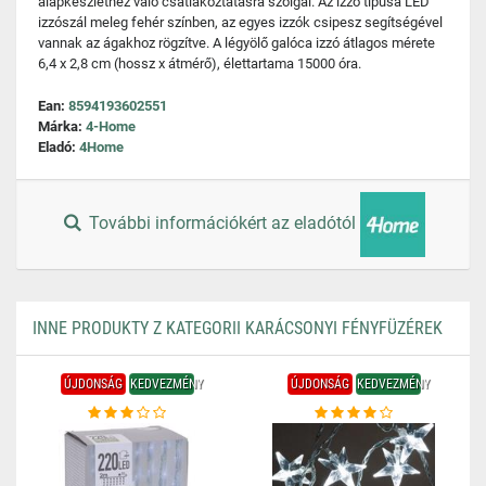
alapkészlethez való csatlakoztatásra szolgál. Az izzó típusa LED
izzószál meleg fehér színben, az egyes izzók csipesz segítségével
vannak az ágakhoz rögzítve. A légyölő galóca izzó átlagos mérete
6,4 x 2,8 cm (hossz x átmérő), élettartama 15000 óra.
Ean:
8594193602551
Márka:
4-Home
Eladó:
4Home
További információkért az eladótól
INNE PRODUKTY Z KATEGORII KARÁCSONYI FÉNYFÜZÉREK
ÚJDONSÁG
KEDVEZMÉNY
ÚJDONSÁG
KEDVEZMÉNY