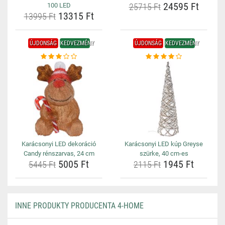
24595 Ft
100 LED
25715 Ft
13315 Ft
13995 Ft
ÚJDONSÁG
KEDVEZMÉNY
ÚJDONSÁG
KEDVEZMÉNY
Karácsonyi LED dekoráció
Karácsonyi LED kúp Greyse
Candy rénszarvas, 24 cm
szürke, 40 cm-es
5005 Ft
1945 Ft
5445 Ft
2115 Ft
INNE PRODUKTY PRODUCENTA 4-HOME