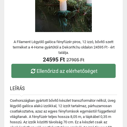
A Filament Légyölő galóca fényfüzér piros, 12 izzó, bővítő szett
terméket a 4-Home gyártótól a DekorIN.hu oldalon 24595 Ft - ért
találja.
24595 Ft
27905 Ft
Ellenőrizd az elérhetőséget
LEÍRÁS
Csehországban gyártott bővítő készlet transzformátor nélkül, üveg
légyölő galóca alakú izzókkal, 12 izzót tartalmaz, párhuzamosan
csatlakoztatva, azaz az egyes fényforrások egymástól függetlenül
világítanak. A fényfüzér teljes hossza 8,05 m, a tápkábel 0,35 m
hosszú. Az izzók közötti távolság 70 cm. Ez a készlet csak az