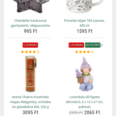
Chandelier karácsonyi
Porcelán bögre Téli szarvas,
gyertyatartó, világosszürke
400 ml
995 Ft
1595 Ft
ÚJDONSÁG
ÚJDONSÁG
KEDVEZMÉNY
Arome Chakra Kreativitás
Levendula ülő figutra
magas illatgyertya, orchidea
dekoráció, 6 x 12 x x7 cm,
és gránátalma illat, 320 g
polirezin
3095 Ft
2065 Ft
2395 Ft