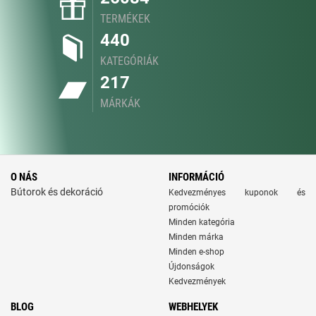
TERMÉKEK
440
KATEGÓRIÁK
217
MÁRKÁK
O NÁS
INFORMÁCIÓ
Bútorok és dekoráció
Kedvezményes kuponok és
promóciók
Minden kategória
Minden márka
Minden e-shop
Újdonságok
Kedvezmények
BLOG
WEBHELYEK