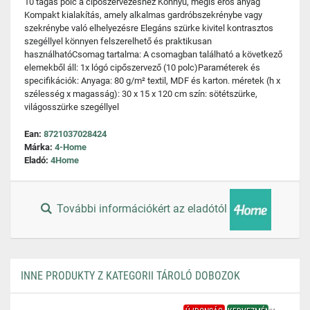
10 tágas polc a cipőszervezéshez Könnyű, mégis erős anyag
Kompakt kialakítás, amely alkalmas gardróbszekrénybe vagy
szekrénybe való elhelyezésre Elegáns szürke kivitel kontrasztos
szegéllyel könnyen felszerelhető és praktikusan
használhatóCsomag tartalma: A csomagban található a következő
elemekből áll: 1x lógó cipőszervező (10 polc)Paraméterek és
specifikációk: Anyaga: 80 g/m² textil, MDF és karton. méretek (h x
szélesség x magasság): 30 x 15 x 120 cm szín: sötétszürke,
világosszürke szegéllyel
Ean:
8721037028424
Márka:
4-Home
Eladó:
4Home
További információkért az eladótól
INNE PRODUKTY Z KATEGORII TÁROLÓ DOBOZOK