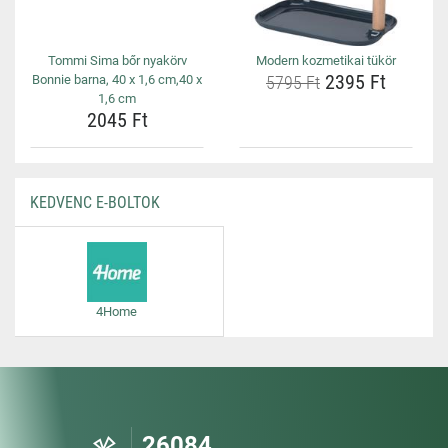
Tommi Sima bőr nyakörv
Modern kozmetikai tükör
2395 Ft
Bonnie barna, 40 x 1,6 cm,40 x
5795 Ft
1,6 cm
2045 Ft
KEDVENC E-BOLTOK
4Home
26084