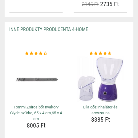
2735 Ft
3145 Ft
INNE PRODUKTY PRODUCENTA 4-HOME
Tommi Zsíros bőr nyakörv
Lila gőz inhalátor és
Clyde szürke, 65 x 4 cm,65 x 4
arcszauna
8385 Ft
cm
8005 Ft