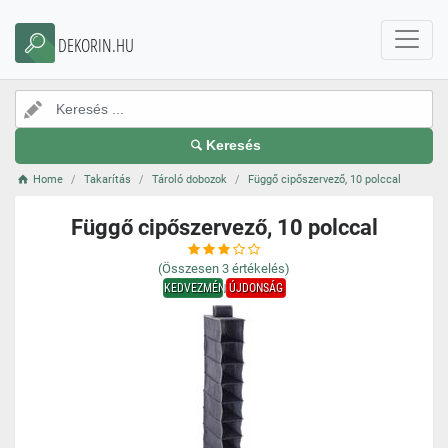
DEKORIN.HU
Keresés
Home
Takarítás
Tároló dobozok
Függő cipőszervező, 10 polccal
Függő cipőszervező, 10 polccal
(Összesen
3
értékelés)
KEDVEZMÉNY
ÚJDONSÁG