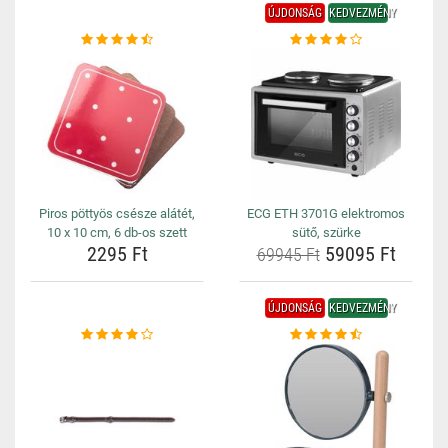
ÚJDONSÁG
KEDVEZMÉNY
Piros pöttyös csésze alátét,
ECG ETH 3701G elektromos
10 x 10 cm, 6 db-os szett
sütő, szürke
2295 Ft
59095 Ft
69945 Ft
ÚJDONSÁG
KEDVEZMÉNY