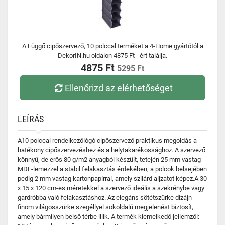
A Függő cipőszervező, 10 polccal terméket a 4-Home gyártótól a
DekorIN.hu oldalon 4875 Ft - ért találja.
4875 Ft
5295 Ft
Ellenőrizd az elérhetőséget
LEÍRÁS
A10 polccal rendelkezőlógó cipőszervező praktikus megoldás a
hatékony cipőszervezéshez és a helytakarékossághoz. A szervező
könnyű, de erős 80 g/m2 anyagból készült, tetején 25 mm vastag
MDF-lemezzel a stabil felakasztás érdekében, a polcok belsejében
pedig 2 mm vastag kartonpapírral, amely szilárd aljzatot képez.A 30
x 15 x 120 cm-es méretekkel a szervező ideális a szekrénybe vagy
gardróbba való felakasztáshoz. Az elegáns sötétszürke dizájn
finom világosszürke szegéllyel sokoldalú megjelenést biztosít,
amely bármilyen belső térbe illik. A termék kiemelkedő jellemzői: