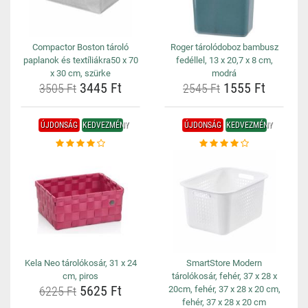
Compactor Boston tároló
Roger tárolódoboz bambusz
paplanok és textíliákra50 x 70
fedéllel, 13 x 20,7 x 8 cm,
x 30 cm, szürke
modrá
3445 Ft
1555 Ft
3505 Ft
2545 Ft
ÚJDONSÁG
KEDVEZMÉNY
ÚJDONSÁG
KEDVEZMÉNY
Kela Neo tárolókosár, 31 x 24
SmartStore Modern
cm, piros
tárolókosár, fehér, 37 x 28 x
5625 Ft
6225 Ft
20cm, fehér, 37 x 28 x 20 cm,
fehér, 37 x 28 x 20 cm