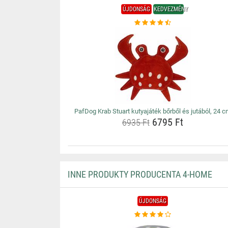
ÚJDONSÁG
KEDVEZMÉNY
PafDog Krab Stuart kutyajáték bőrből és jutából, 24 
6795 Ft
6935 Ft
INNE PRODUKTY PRODUCENTA 4-HOME
ÚJDONSÁG