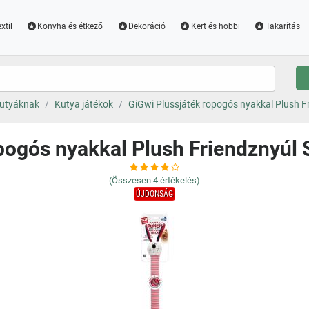
xtil
Konyha és étkező
Dekoráció
Kert és hobbi
Takarítás
utyáknak
Kutya játékok
GiGwi Plüssjáték ropogós nyakkal Plush Fri
pogós nyakkal Plush Friendznyúl S,
(Összesen
4
értékelés)
ÚJDONSÁG