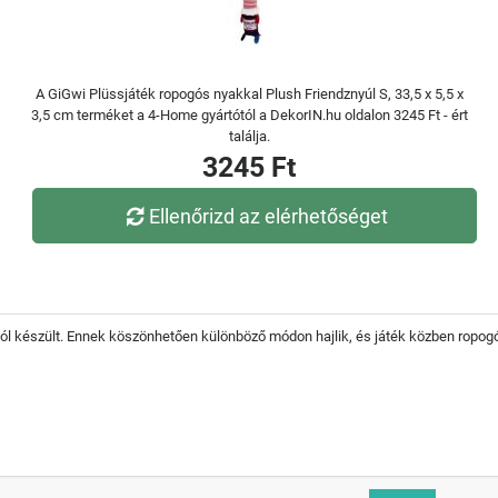
A GiGwi Plüssjáték ropogós nyakkal Plush Friendznyúl S, 33,5 x 5,5 x
3,5 cm terméket a 4-Home gyártótól a DekorIN.hu oldalon 3245 Ft - ért
találja.
3245 Ft
Ellenőrizd az elérhetőséget
készült. Ennek köszönhetően különböző módon hajlik, és játék közben ropogó h