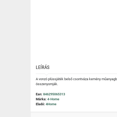
LEÍRÁS
A vonzó plüssjáték belső csontváza kemény műanyagból 
összenyomják.
Ean:
846295065313
Márka:
4-Home
Eladó:
4Home