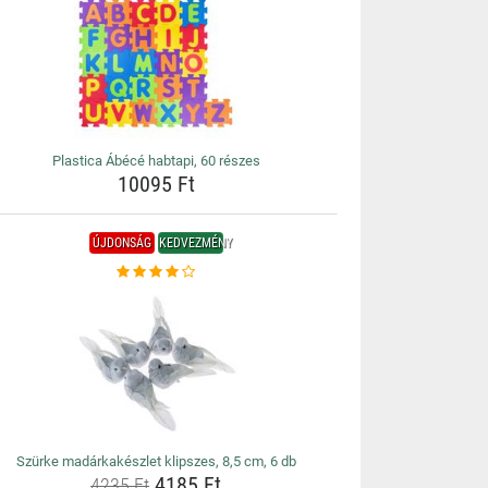
Plastica Ábécé habtapi, 60 részes
10095 Ft
ÚJDONSÁG
KEDVEZMÉNY
Szürke madárkakészlet klipszes, 8,5 cm, 6 db
4185 Ft
4235 Ft