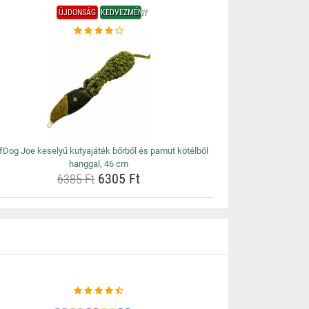
ÚJDONSÁG
KEDVEZMÉNY
fDog Joe keselyű kutyajáték bőrből és pamut kötélből
hanggal, 46 cm
6305 Ft
6385 Ft