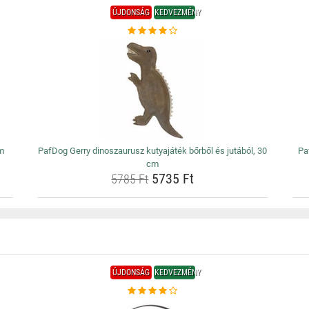
ÚJDONSÁG
KEDVEZMÉNY
cm
PafDog Gerry dinoszaurusz kutyajáték bőrből és jutából, 30
Pa
cm
5735 Ft
5785 Ft
ÚJDONSÁG
KEDVEZMÉNY