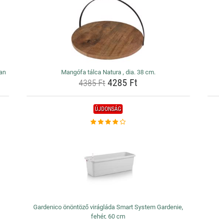
ban
Mangófa tálca Natura , dia. 38 cm.
4285 Ft
4385 Ft
ÚJDONSÁG
Gardenico önöntöző virágláda Smart System Gardenie,
fehér, 60 cm