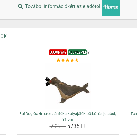
További információkért az eladótól
KOK
ÚJDONSÁG
KEDVEZMÉNY
PafDog Gavin oroszlánfóka kutyajáték bőrből és jutából,
Tom
31 cm
5735 Ft
5925 Ft