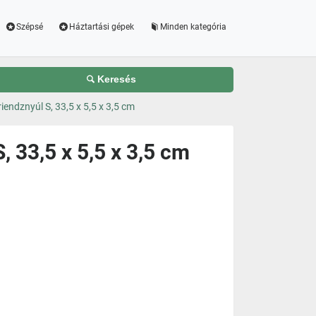
Szépsé
Háztartási gépek
Minden kategória
Keresés
endznyúl S, 33,5 x 5,5 x 3,5 cm
 33,5 x 5,5 x 3,5 cm