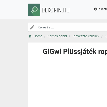
DEKORIN.HU
Lakáste
Home
Kert és hobbi
Tenyésztő kellékek
K
GiGwi Plüssjáték ro