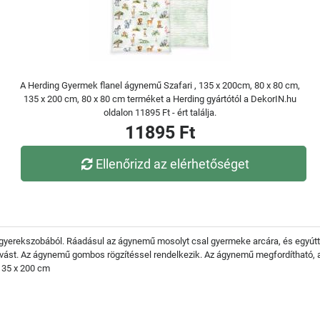
A Herding Gyermek flanel ágynemű Szafari , 135 x 200cm, 80 x 80 cm,
135 x 200 cm, 80 x 80 cm terméket a Herding gyártótól a DekorIN.hu
oldalon 11895 Ft - ért találja.
11895 Ft
Ellenőrizd az elérhetőséget
 gyerekszobából. Ráadásul az ágynemű mosolyt csal gyermeke arcára, és egyútt
lvást. Az ágynemű gombos rögzítéssel rendelkezik. Az ágynemű megfordítható, a
135 x 200 cm