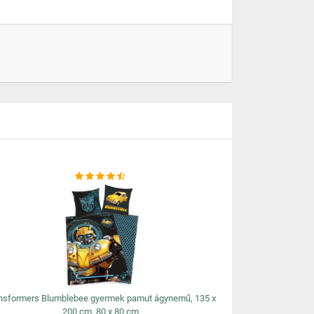
nsformers Blumblebee gyermek pamut ágynemű, 135 x
200 cm, 80 x 80 cm