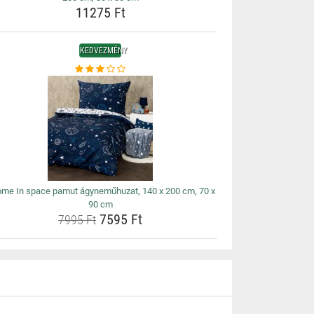
11275 Ft
KEDVEZMÉNY
me In space pamut ágyneműhuzat, 140 x 200 cm, 70 x
90 cm
7595 Ft
7995 Ft