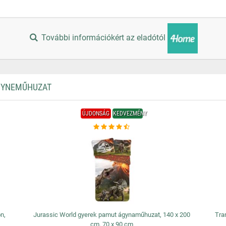
További információkért az eladótól
ÁGYNEMŰHUZAT
ÚJDONSÁG
KEDVEZMÉNY
n,
Jurassic World gyerek pamut ágynaműhuzat, 140 x 200
Tra
cm, 70 x 90 cm