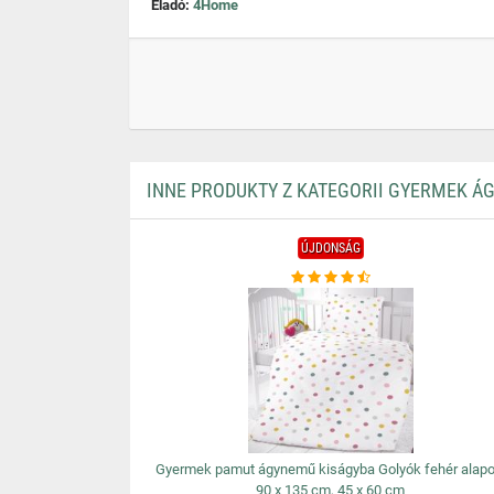
Eladó:
4Home
INNE PRODUKTY Z KATEGORII GYERMEK 
ÚJDONSÁG
Gyermek pamut ágynemű kiságyba Golyók fehér alapo
90 x 135 cm, 45 x 60 cm