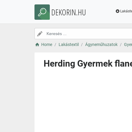
DEKORIN.HU
Lakáste
Home
Lakástextil
Ágyneműhuzatok
Gye
Herding Gyermek flane