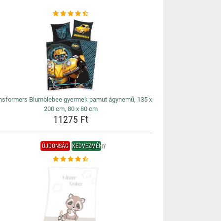
nsformers Blumblebee gyermek pamut ágynemű, 135 x
200 cm, 80 x 80 cm
11275 Ft
ÚJDONSÁG
KEDVEZMÉNY