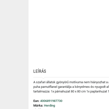
LEÍRÁS
A szafari állatok gyönyörű motívuma nem hiányozhat a
puha pamutflanel garantálja a kényelmes és nyugodt a
tartalmazza: 1x párnahuzat 80 x 80 cm 1x paplanhuzat 
Ean:
4006891987730
Márka:
Herding