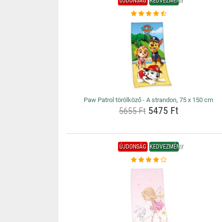
ÚJDONSÁG
KEDVEZMÉNY
Paw Patrol törölköző - A strandon, 75 x 150 cm
5475 Ft
5655 Ft
ÚJDONSÁG
KEDVEZMÉNY