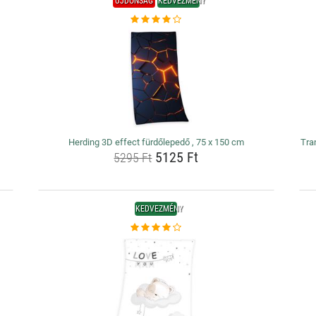
ÚJDONSÁG
KEDVEZMÉNY
Herding 3D effect fürdőlepedő , 75 x 150 cm
Tra
5125 Ft
5295 Ft
KEDVEZMÉNY