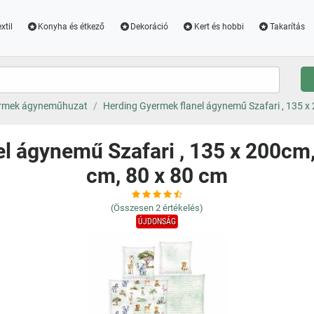
xtil
Konyha és étkező
Dekoráció
Kert és hobbi
Takarítás
rmek ágyneműhuzat
Herding Gyermek flanel ágynemű Szafari , 135 x 
l ágynemű Szafari , 135 x 200cm,
cm, 80 x 80 cm
(Összesen
2
értékelés)
ÚJDONSÁG