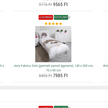
9565 Ft
9775 Ft
ÚJDONSÁG
KEDVEZMÉNY
0 x
Jerry Fabrics Süni gyermek pamut ágynemű, 140 x 200 cm,
4Ho
70 x 90 cm
7985 Ft
8405 Ft