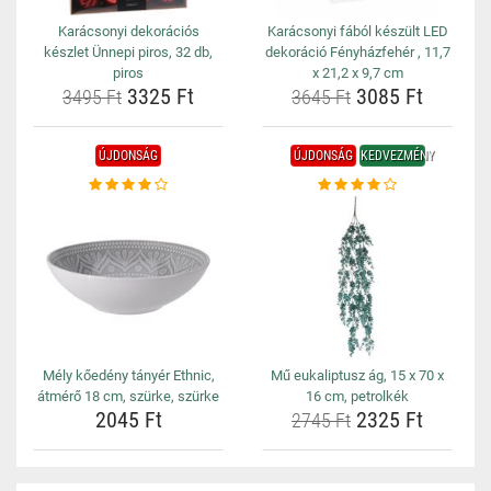
Karácsonyi dekorációs
Karácsonyi fából készült LED
készlet Ünnepi piros, 32 db,
dekoráció Fényházfehér , 11,7
piros
x 21,2 x 9,7 cm
3325 Ft
3085 Ft
3495 Ft
3645 Ft
ÚJDONSÁG
ÚJDONSÁG
KEDVEZMÉNY
Mély kőedény tányér Ethnic,
Mű eukaliptusz ág, 15 x 70 x
átmérő 18 cm, szürke, szürke
16 cm, petrolkék
2045 Ft
2325 Ft
2745 Ft