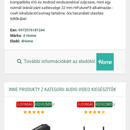
kompatibilis iOS és Android rendszerekkel szíjcsere, mint egy
normál óránál pánt szélessége 22 mm HiFutureFit alkalmazás -
cseh lokalizációCsomag tartalma: óra használati utasítás
töltőkábel
Ean:
6972576181244
Márka:
4-Home
Eladó:
4Home
További információkért az eladótól
INNE PRODUKTY Z KATEGORII AUDIO-VIDEO KIEGÉSZÍTŐK
ÚJDONSÁG
KEDVEZMÉNY
ÚJDONSÁG
KEDVEZMÉNY