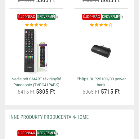
5305 Ft
8085 Ft
6145 Ft
7685 Ft
ÚJDONSÁG
KEDVEZMÉNY
ÚJDONSÁG
KEDVEZMÉNY
Nedis pót SMART távirányító
Philips DLP2510C/00 power
Panasonic (TVRC41PABK)
bank
5305 Ft
5715 Ft
6415 Ft
6065 Ft
INNE PRODUKTY PRODUCENTA 4-HOME
ÚJDONSÁG
KEDVEZMÉNY