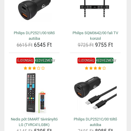
Philips DLP2521/00 töltő
Philips SQM3642/00 fali TV
autóba
konzol
6545 Ft
9755 Ft
6615 Ft
9725 Ft
ÚJDONSÁG
KEDVEZMÉNY
ÚJDONSÁG
KEDVEZMÉNY
Nedis pót SMART távirányító
Philips DLP2521C/00 töltő
LG (TVRC41LGBK)
autóba