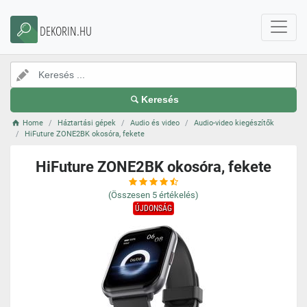
DEKORIN.HU
Keresés
Home
Háztartási gépek
Audio és video
Audio-video kiegészítők
HiFuture ZONE2BK okosóra, fekete
HiFuture ZONE2BK okosóra, fekete
(Összesen
5
értékelés)
ÚJDONSÁG