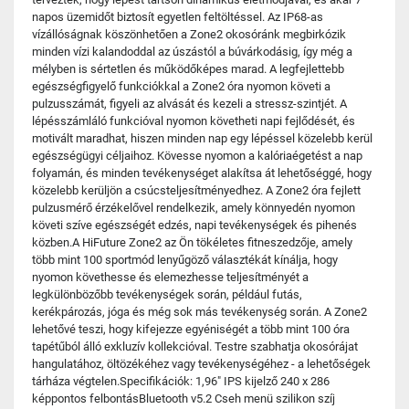
napos üzemidőt biztosít egyetlen feltöltéssel. Az IP68-as
vízállóságnak köszönhetően a Zone2 okosóránk megbirkózik
minden vízi kalandoddal az úszástól a búvárkodásig, így még a
mélyben is sértetlen és működőképes marad. A legfejlettebb
egészségfigyelő funkciókkal a Zone2 óra nyomon követi a
pulzusszámát, figyeli az alvását és kezeli a stressz-szintjét. A
lépésszámláló funkcióval nyomon követheti napi fejlődését, és
motivált maradhat, hiszen minden nap egy lépéssel közelebb kerül
egészségügyi céljaihoz. Kövesse nyomon a kalóriaégetést a nap
folyamán, és minden tevékenységet alakítsa át lehetőséggé, hogy
közelebb kerüljön a csúcsteljesítményedhez. A Zone2 óra fejlett
pulzusmérő érzékelővel rendelkezik, amely könnyedén nyomon
követi szíve egészségét edzés, napi tevékenységek és pihenés
közben.A HiFuture Zone2 az Ön tökéletes fitneszedzője, amely
több mint 100 sportmód lenyűgöző választékát kínálja, hogy
nyomon követhesse és elemezhesse teljesítményét a
legkülönbözőbb tevékenységek során, például futás,
kerékpározás, jóga és még sok más tevékenység során. A Zone2
lehetővé teszi, hogy kifejezze egyéniségét a több mint 100 óra
tapétűból álló exkluzív kollekcióval. Testre szabhatja okosórájat
hangulatához, öltözékéhez vagy tevékenységéhez - a lehetőségek
tárháza végtelen.Specifikációk: 1,96" IPS kijelző 240 x 286
képpontos felbontásBluetooth v5.2 Cseh menü szilikon szíj