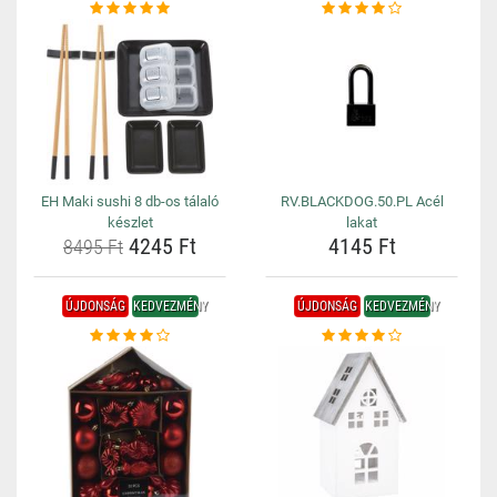
EH Maki sushi 8 db-os tálaló
RV.BLACKDOG.50.PL Acél
készlet
lakat
4245 Ft
4145 Ft
8495 Ft
ÚJDONSÁG
KEDVEZMÉNY
ÚJDONSÁG
KEDVEZMÉNY