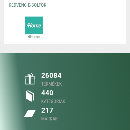
KEDVENC E-BOLTOK
4Home
26084
TERMÉKEK
440
KATEGÓRIÁK
217
MÁRKÁK