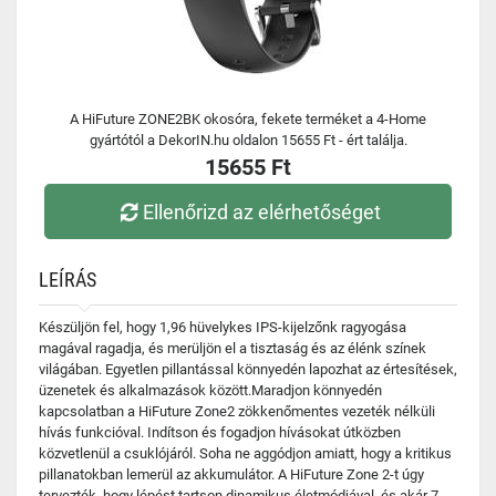
A HiFuture ZONE2BK okosóra, fekete terméket a 4-Home
gyártótól a DekorIN.hu oldalon 15655 Ft - ért találja.
15655 Ft
Ellenőrizd az elérhetőséget
LEÍRÁS
Készüljön fel, hogy 1,96 hüvelykes IPS-kijelzőnk ragyogása
magával ragadja, és merüljön el a tisztaság és az élénk színek
világában. Egyetlen pillantással könnyedén lapozhat az értesítések,
üzenetek és alkalmazások között.Maradjon könnyedén
kapcsolatban a HiFuture Zone2 zökkenőmentes vezeték nélküli
hívás funkcióval. Indítson és fogadjon hívásokat útközben
közvetlenül a csuklójáról. Soha ne aggódjon amiatt, hogy a kritikus
pillanatokban lemerül az akkumulátor. A HiFuture Zone 2-t úgy
tervezték, hogy lépést tartson dinamikus életmódjával, és akár 7