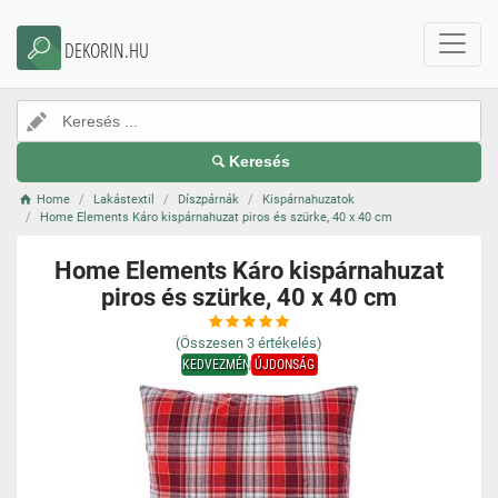
DEKORIN.HU
Keresés
Home
Lakástextil
Díszpárnák
Kispárnahuzatok
Home Elements Káro kispárnahuzat piros és szürke, 40 x 40 cm
Home Elements Káro kispárnahuzat
piros és szürke, 40 x 40 cm
(Összesen
3
értékelés)
KEDVEZMÉNY
ÚJDONSÁG