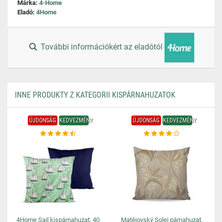
Márka:
4-Home
Eladó:
4Home
További információkért az eladótól
INNE PRODUKTY Z KATEGORII KISPÁRNAHUZATOK
ÚJDONSÁG
KEDVEZMÉNY
ÚJDONSÁG
KEDVEZMÉNY
4Home Sail kispárnahuzat, 40
Matějovský Solei párnahuzat,