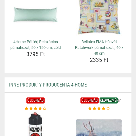
4Home Pótférj Relaxációs
Bellatex EMA Húsvét
párnahuzat, 50 x 150 cm, zöld
Patchwork párnahuzat , 40 x
3795 Ft
40 cm
2335 Ft
INNE PRODUKTY PRODUCENTA 4-HOME
ÚJDONSÁG
ÚJDONSÁG
KEDVEZMÉNY