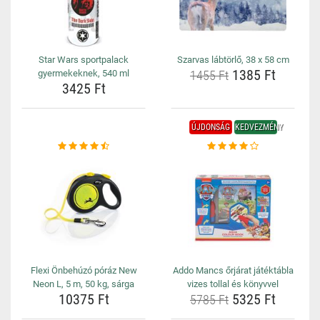
Star Wars sportpalack
Szarvas lábtörlő, 38 x 58 cm
1385 Ft
gyermekeknek, 540 ml
1455 Ft
3425 Ft
ÚJDONSÁG
KEDVEZMÉNY
Flexi Önbehúzó póráz New
Addo Mancs őrjárat játéktábla
Neon L, 5 m, 50 kg, sárga
vizes tollal és könyvvel
10375 Ft
5325 Ft
5785 Ft