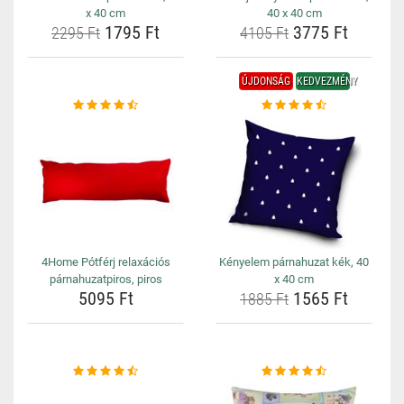
x 40 cm
40 x 40 cm
1795 Ft
3775 Ft
2295 Ft
4105 Ft
ÚJDONSÁG
KEDVEZMÉNY
4Home Pótférj relaxációs
Kényelem párnahuzat kék, 40
párnahuzatpiros, piros
x 40 cm
5095 Ft
1565 Ft
1885 Ft