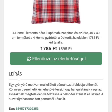
A Home Elements Káro kispárnahuzat piros és szürke, 40 x 40
cm terméket a 4-Home gyártótól a DekorIN.hu oldalon 1785 Ft -
ért találja.
1785 Ft
1895 Ft
Ellenőrizd az elérhetőséget
LEÍRÁS
Egy gyönyörű motívummal ellátott párnahuzat feldobja otthonát.
Könnyen cserélhető, és lehetővé teszi, hogy hangulatának vagy az
évszaknak megfelelően változtassa a belső tér stílusát és színét. A
huzat újrahasznosított pamutból készült.
Ean:
8595717302353