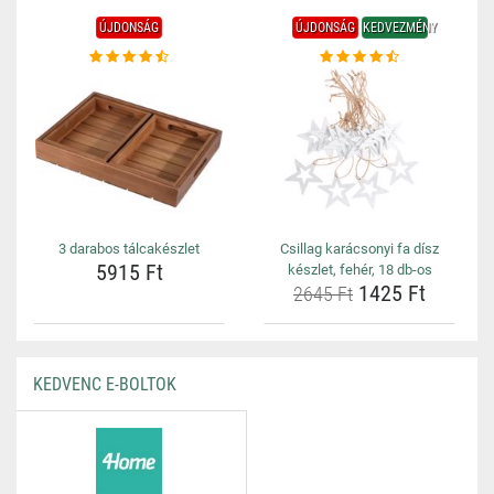
ÚJDONSÁG
ÚJDONSÁG
KEDVEZMÉNY
3 darabos tálcakészlet
Csillag karácsonyi fa dísz
5915 Ft
készlet, fehér, 18 db-os
1425 Ft
2645 Ft
KEDVENC E-BOLTOK