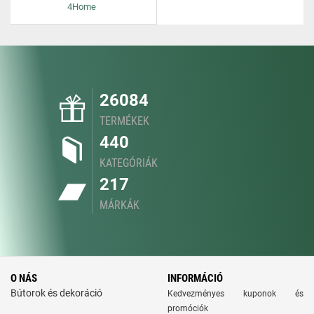
4Home
26084
TERMÉKEK
440
KATEGÓRIÁK
217
MÁRKÁK
O NÁS
INFORMÁCIÓ
Bútorok és dekoráció
Kedvezményes kuponok és
promóciók