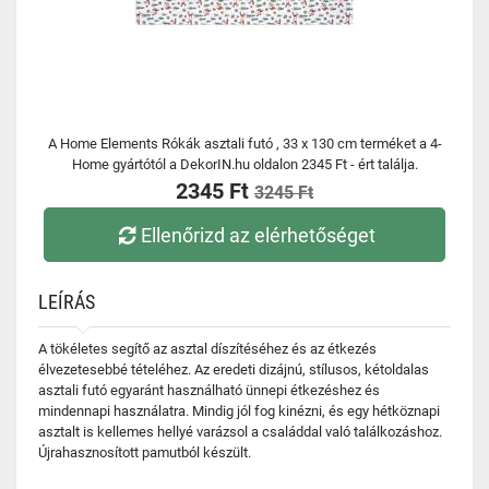
A Home Elements Rókák asztali futó , 33 x 130 cm terméket a 4-
Home gyártótól a DekorIN.hu oldalon 2345 Ft - ért találja.
2345 Ft
3245 Ft
Ellenőrizd az elérhetőséget
LEÍRÁS
A tökéletes segítő az asztal díszítéséhez és az étkezés
élvezetesebbé tételéhez. Az eredeti dizájnú, stílusos, kétoldalas
asztali futó egyaránt használható ünnepi étkezéshez és
mindennapi használatra. Mindig jól fog kinézni, és egy hétköznapi
asztalt is kellemes hellyé varázsol a családdal való találkozáshoz.
Újrahasznosított pamutból készült.