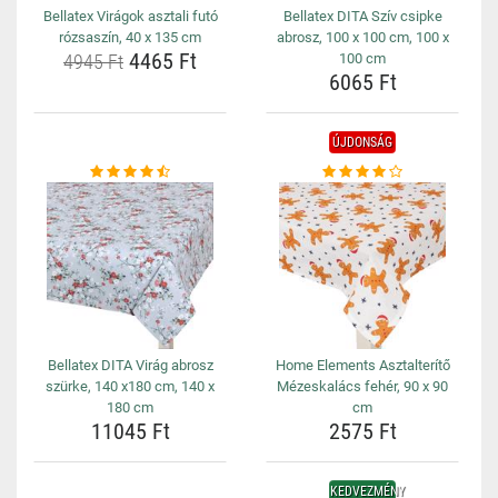
Bellatex Virágok asztali futó
Bellatex DITA Szív csipke
rózsaszín, 40 x 135 cm
abrosz, 100 x 100 cm, 100 x
4465 Ft
4945 Ft
100 cm
6065 Ft
ÚJDONSÁG
Bellatex DITA Virág abrosz
Home Elements Asztalterítő
szürke, 140 x180 cm, 140 x
Mézeskalács fehér, 90 x 90
180 cm
cm
11045 Ft
2575 Ft
KEDVEZMÉNY