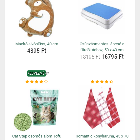
Mackó alvóplüss, 40 cm
Csúszásmentes lépcső a
4895 Ft
fürdőkádhoz, 50 x 40 cm
16795 Ft
18195 Ft
KEDVEZMÉNY
Cat Step csomós alom Tofu
Romantic konyharuha, 45 x 70