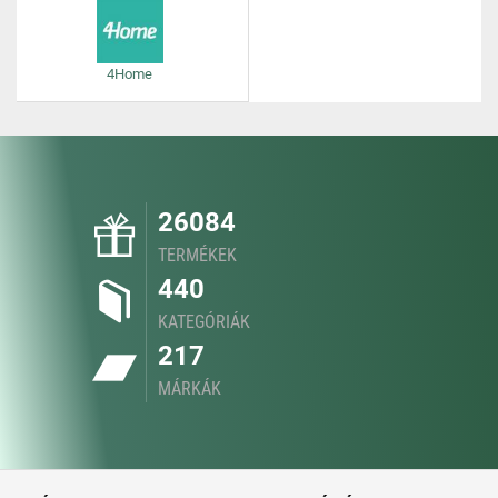
4Home
26084
TERMÉKEK
440
KATEGÓRIÁK
217
MÁRKÁK