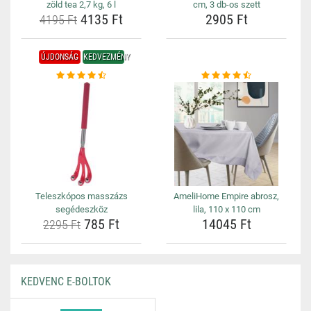
zöld tea 2,7 kg, 6 l
cm, 3 db-os szett
4135 Ft
2905 Ft
4195 Ft
ÚJDONSÁG
KEDVEZMÉNY
Teleszkópos masszázs
AmeliHome Empire abrosz,
segédeszköz
lila, 110 x 110 cm
785 Ft
14045 Ft
2295 Ft
KEDVENC E-BOLTOK