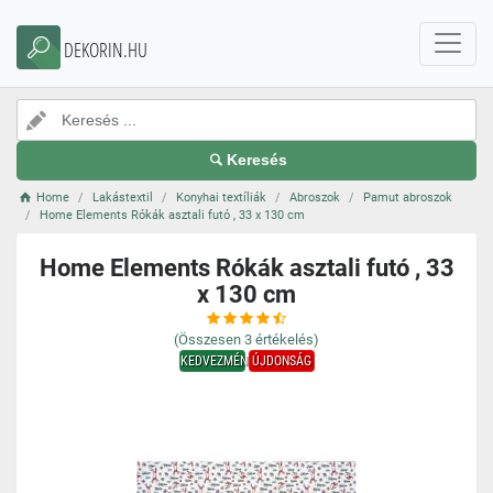
DEKORIN.HU
Keresés
Home
Lakástextil
Konyhai textíliák
Abroszok
Pamut abroszok
Home Elements Rókák asztali futó , 33 x 130 cm
Home Elements Rókák asztali futó , 33
x 130 cm
(Összesen
3
értékelés)
KEDVEZMÉNY
ÚJDONSÁG