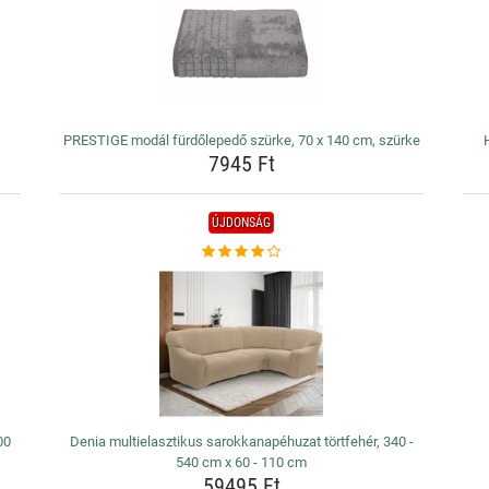
PRESTIGE modál fürdőlepedő szürke, 70 x 140 cm, szürke
7945 Ft
ÚJDONSÁG
00
Denia multielasztikus sarokkanapéhuzat törtfehér, 340 -
540 cm x 60 - 110 cm
59495 Ft