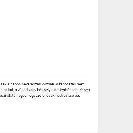
en csak a napon heverészés közben. A hűtőhatás nem
g a hátad, a vállad vagy bármely más testrészed. Képes
használata nagyon egyszerű, csak nedvesítse be,