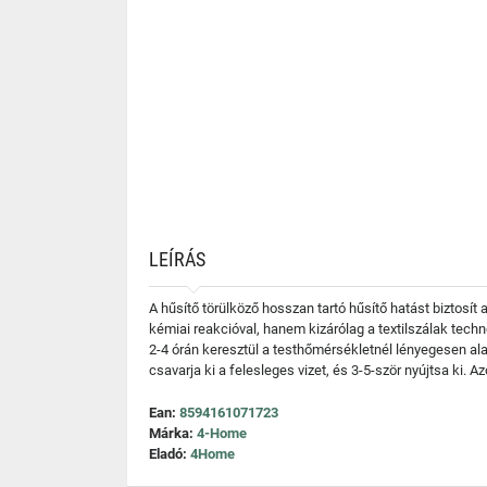
LEÍRÁS
A hűsítő törülköző hosszan tartó hűsítő hatást biztosí
kémiai reakcióval, hanem kizárólag a textilszálak techn
2-4 órán keresztül a testhőmérsékletnél lényegesen al
csavarja ki a felesleges vizet, és 3-5-ször nyújtsa ki. A
Ean:
8594161071723
Márka:
4-Home
Eladó:
4Home