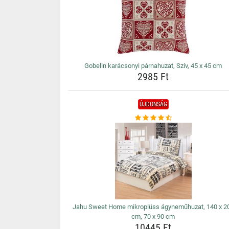
Gobelin karácsonyi párnahuzat, Szív, 45 x 45 cm
2985 Ft
ÚJDONSÁG
Jahu Sweet Home mikroplüss ágyneműhuzat, 140 x 2
cm, 70 x 90 cm
10445 Ft