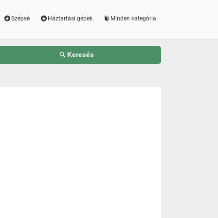
Szépsé
Háztartási gépek
Minden kategória
Keresés
m