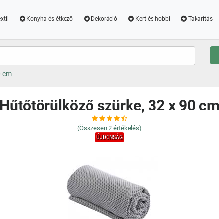
xtil
Konyha és étkező
Dekoráció
Kert és hobbi
Takarítás
0 cm
Hűtőtörülköző szürke, 32 x 90 c
(Összesen
2
értékelés)
ÚJDONSÁG