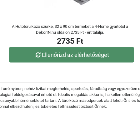
A Hűtőtörülköző szürke, 32 x 90 cm terméket a 4-Home gyártótól a
DekorIN.hu oldalon 2735 Ft - ért találja.
2735 Ft
Ellenőrizd az elérhetőséget
t a forró nyáron, nehéz fizikai megterhelés, sportolás, fáradtság vagy egyszerű
ológiai feldolgozásával érhető el. Ideális megoldás akkor is, ha kellemetlenül é
acsonyabb hőmérsékletet tartani. A törölköző másodpercek alatt lehűti Önt, és 
zonnal elkezd hűteni, és tökéletes felfrissülést biztosít Önnek.