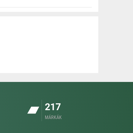
217
MÁRKÁK