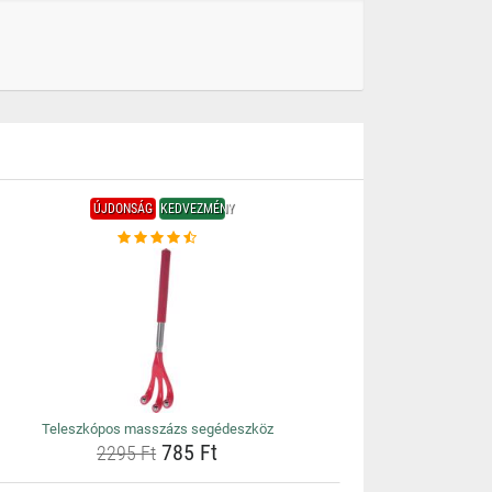
ÚJDONSÁG
KEDVEZMÉNY
Teleszkópos masszázs segédeszköz
785 Ft
2295 Ft