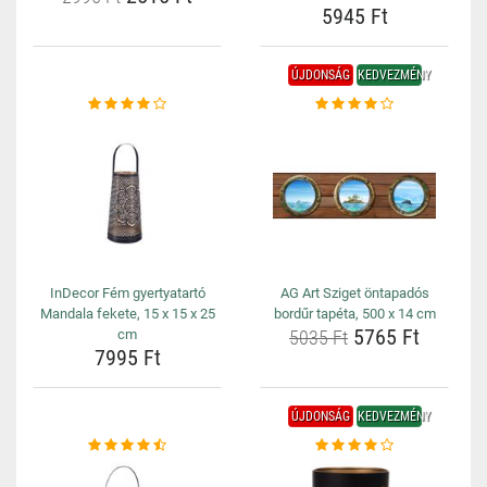
5945 Ft
ÚJDONSÁG
KEDVEZMÉNY
InDecor Fém gyertyatartó
AG Art Sziget öntapadós
Mandala fekete, 15 x 15 x 25
bordűr tapéta, 500 x 14 cm
5765 Ft
cm
5035 Ft
7995 Ft
ÚJDONSÁG
KEDVEZMÉNY