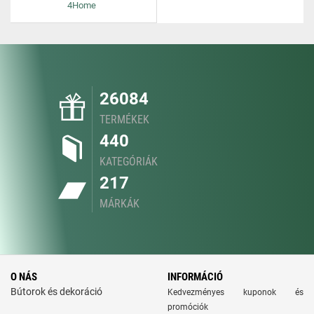
4Home
26084
TERMÉKEK
440
KATEGÓRIÁK
217
MÁRKÁK
O NÁS
INFORMÁCIÓ
Bútorok és dekoráció
Kedvezményes kuponok és
promóciók