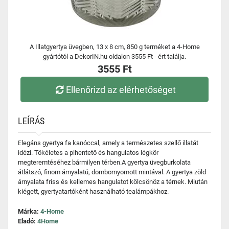
A Illatgyertya üvegben, 13 x 8 cm, 850 g terméket a 4-Home
gyártótól a DekorIN.hu oldalon 3555 Ft - ért találja.
3555 Ft
Ellenőrizd az elérhetőséget
LEÍRÁS
Elegáns gyertya fa kanóccal, amely a természetes szellő illatát
idézi. Tökéletes a pihentető és hangulatos légkör
megteremtéséhez bármilyen térben.A gyertya üvegburkolata
átlátszó, finom árnyalatú, dombornyomott mintával. A gyertya zöld
árnyalata friss és kellemes hangulatot kölcsönöz a térnek. Miután
kiégett, gyertyatartóként használható tealámpákhoz.
Márka:
4-Home
Eladó:
4Home