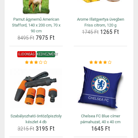
Pamut ágynemű American
Arome Illatgyertya üvegben
Stafford, 140 x 200 cm, 70 x
Friss citrom, 120 g
1265 Ft
90 cm
1745 Ft
7975 Ft
8495 Ft
ÚJDONSÁG
KEDVEZMÉNY
Szabályozható öntözőpisztoly
Chelsea FC Blue címer
készlet 4 db
párnahuzat, 40 x 40 cm
3195 Ft
1645 Ft
3215 Ft