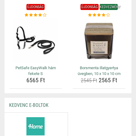
ÚJDONSÁG
ÚJDONSÁG
KEDVEZMÉNY
PetSafe EasyWalk hám
Borsmenta illatgyertya
fekete S
üvegben, 10 x 10 x 10 cm
6565 Ft
2565 Ft
2545 Ft
KEDVENC E-BOLTOK