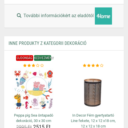
További információkért az eladótól
INNE PRODUKTY Z KATEGORII DEKORÁCIÓ
ÚJDONSÁG
KEDVEZMÉNY
Peppa pig Sea öntapadó
In Decor Fém gyertyatartó
dekoráció, 30 x 30 cm
Line fekete, 12 x 12 x18 cm,
2515 Ft
2995 Ft
12 x 12 x 18 cm