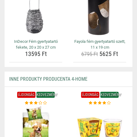
InDecor Fém gyertyatartó
Fayola fém gyertyatartó szett,
fekete, 20 x 20 x 27 cm
11 x 19 cm
13595 Ft
5625 Ft
6795 Ft
INNE PRODUKTY PRODUCENTA 4-HOME
ÚJDONSÁG
KEDVEZMÉNY
ÚJDONSÁG
KEDVEZMÉNY