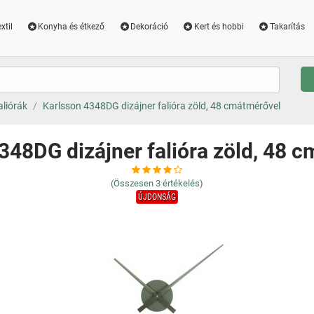
xtil
Konyha és étkező
Dekoráció
Kert és hobbi
Takarítás
aliórák
Karlsson 4348DG dizájner falióra zöld, 48 cmátmérővel
348DG dizájner falióra zöld, 48 
(Összesen
3
értékelés)
ÚJDONSÁG