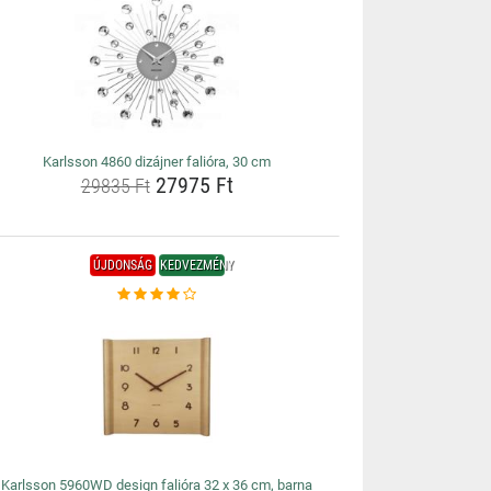
Karlsson 4860 dizájner falióra, 30 cm
27975 Ft
29835 Ft
ÚJDONSÁG
KEDVEZMÉNY
Karlsson 5960WD design falióra 32 x 36 cm, barna