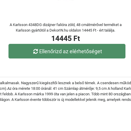
A Karlsson 4348DG dizájner falióra zöld, 48 cmátmérővel terméket a
Karlsson gyártótól a DekorIN.hu oldalon 14445 Ft - ért találja.
14445 Ft
Ellenőrizd az elérhetőséget
ez alkalmasak. Nagyszerű kiegészítői lesznek a belső térnek. A csendesen műk
cm).Az óra mérete 18:00 óránál: 41 cm Számlap átmérője: 9,5 cm A holland Karl
et feldob. A Karlsson márka 1999 óta van jelen a piacon. Több mint 80 országban
ilágon. A Karlsson évente többször is új modellekkel jelenik meg, amelyek ren