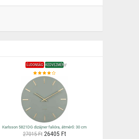
ÚJDONSÁG
KEDVEZMÉNY
Karlsson 5821DG dizájner falióra, átmérő: 30 cm
26405 Ft
27015 Ft