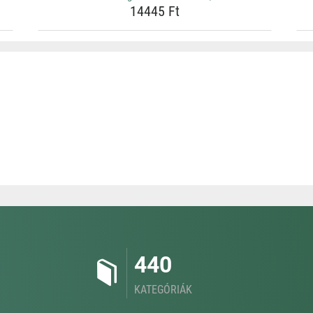
14445 Ft
440
KATEGÓRIÁK