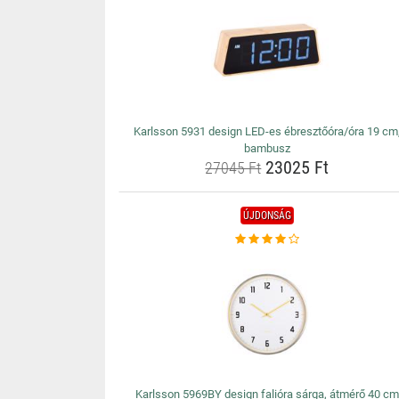
Karlsson 5931 design LED-es ébresztőóra/óra 19 cm
bambusz
23025 Ft
27045 Ft
ÚJDONSÁG
Karlsson 5969BY design falióra sárga, átmérő 40 cm