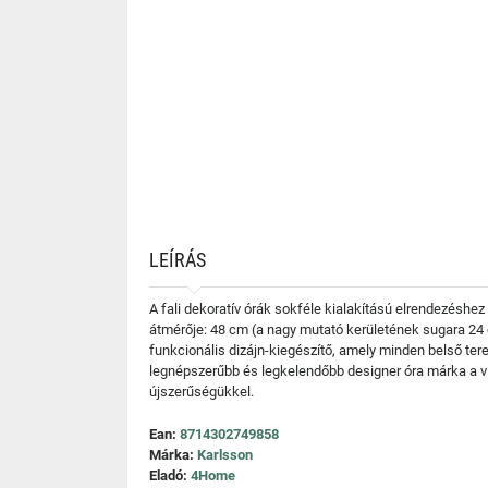
LEÍRÁS
A fali dekoratív órák sokféle kialakítású elrendezésh
átmérője: 48 cm (a nagy mutató kerületének sugara 24 
funkcionális dizájn-kiegészítő, amely minden belső ter
legnépszerűbb és legkelendőbb designer óra márka a v
újszerűségükkel.
Ean:
8714302749858
Márka:
Karlsson
Eladó:
4Home