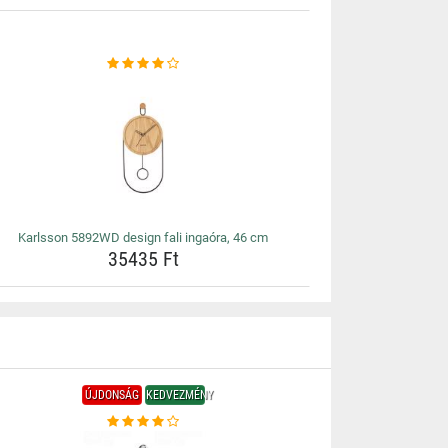
Karlsson 5892WD design fali ingaóra, 46 cm
35435 Ft
ÚJDONSÁG
KEDVEZMÉNY