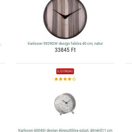
,
Karlsson 5929DW design falióra 40 cm, natur
33845 Ft
ÚJDONSÁG
Karlsson 6004SI design ébresztőóra ezüst, átmérő11 cm