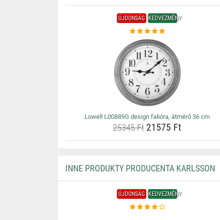
ÚJDONSÁG
KEDVEZMÉNY
Lowell L00889G design falióra, átmérő 36 cm
21575 Ft
25345 Ft
INNE PRODUKTY PRODUCENTA KARLSSON
ÚJDONSÁG
KEDVEZMÉNY