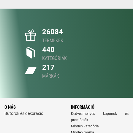
26084
TERMÉKEK
440
KATEGÓRIÁK
217
MÁRKÁK
O NÁS
INFORMÁCIÓ
Bútorok és dekoráció
Kedvezményes kuponok és
promóciók
Minden kategória
Minden márka