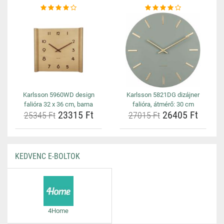
Karlsson 5960WD design
Karlsson 5821DG dizájner
falióra 32 x 36 cm, barna
falióra, átmérő: 30 cm
23315 Ft
26405 Ft
25345 Ft
27015 Ft
KEDVENC E-BOLTOK
4Home