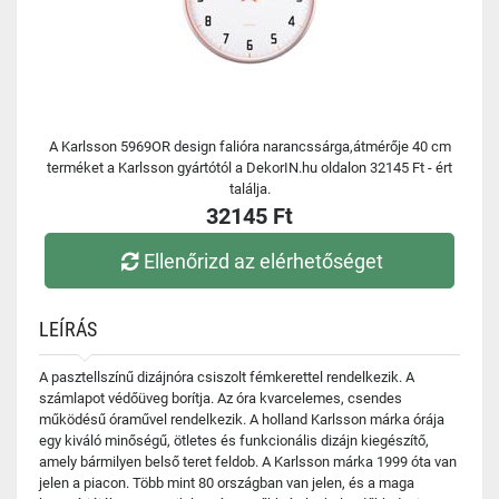
A Karlsson 5969OR design falióra narancssárga,átmérője 40 cm
terméket a Karlsson gyártótól a DekorIN.hu oldalon 32145 Ft - ért
találja.
32145 Ft
Ellenőrizd az elérhetőséget
LEÍRÁS
A pasztellszínű dizájnóra csiszolt fémkerettel rendelkezik. A
számlapot védőüveg borítja. Az óra kvarcelemes, csendes
működésű óraművel rendelkezik. A holland Karlsson márka órája
egy kiváló minőségű, ötletes és funkcionális dizájn kiegészítő,
amely bármilyen belső teret feldob. A Karlsson márka 1999 óta van
jelen a piacon. Több mint 80 országban van jelen, és a maga