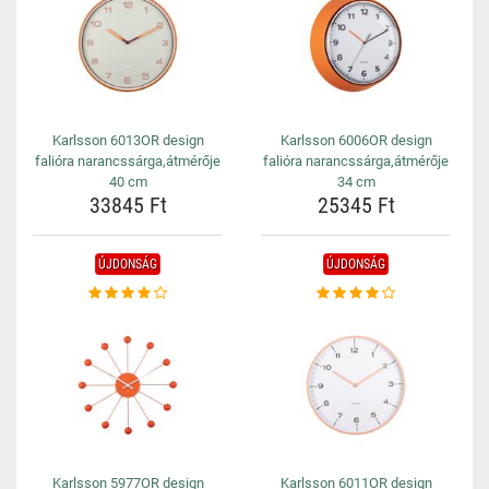
Karlsson 6013OR design
Karlsson 6006OR design
falióra narancssárga,átmérője
falióra narancssárga,átmérője
40 cm
34 cm
33845 Ft
25345 Ft
ÚJDONSÁG
ÚJDONSÁG
Karlsson 5977OR design
Karlsson 6011OR design