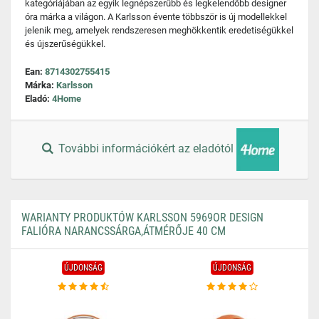
kategóriájában az egyik legnépszerűbb és legkelendőbb designer
óra márka a világon. A Karlsson évente többször is új modellekkel
jelenik meg, amelyek rendszeresen meghökkentik eredetiségükkel
és újszerűségükkel.
Ean:
8714302755415
Márka:
Karlsson
Eladó:
4Home
További információkért az eladótól
WARIANTY PRODUKTÓW KARLSSON 5969OR DESIGN
FALIÓRA NARANCSSÁRGA,ÁTMÉRŐJE 40 CM
ÚJDONSÁG
ÚJDONSÁG