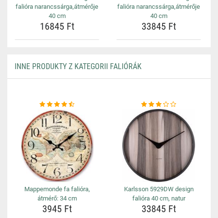
falióra narancssárga,átmérője
falióra narancssárga,átmérője
40 cm
40 cm
16845 Ft
33845 Ft
INNE PRODUKTY Z KATEGORII FALIÓRÁK
Mappemonde fa falióra,
Karlsson 5929DW design
átmérő: 34 cm
falióra 40 cm, natur
3945 Ft
33845 Ft