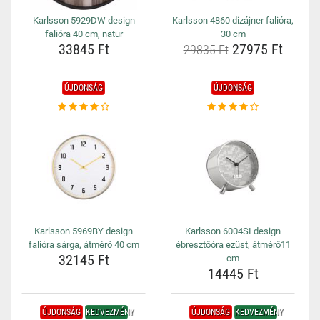
Karlsson 5929DW design
Karlsson 4860 dizájner falióra,
falióra 40 cm, natur
30 cm
33845 Ft
27975 Ft
29835 Ft
ÚJDONSÁG
ÚJDONSÁG
Karlsson 5969BY design
Karlsson 6004SI design
falióra sárga, átmérő 40 cm
ébresztőóra ezüst, átmérő11
32145 Ft
cm
14445 Ft
ÚJDONSÁG
KEDVEZMÉNY
ÚJDONSÁG
KEDVEZMÉNY