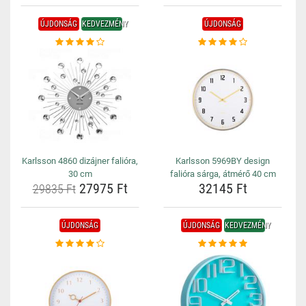
ÚJDONSÁG
KEDVEZMÉNY
ÚJDONSÁG
Karlsson 4860 dizájner falióra,
Karlsson 5969BY design
30 cm
falióra sárga, átmérő 40 cm
27975 Ft
32145 Ft
29835 Ft
ÚJDONSÁG
ÚJDONSÁG
KEDVEZMÉNY