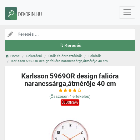
DEKORIN.HU
Keresés
Home
Dekoráció
Órák és ébresztőórák
Faliórák
Karlsson 5969OR design falióra narancssárga,átmérője 40 cm
Karlsson 5969OR design falióra
narancssárga,átmérője 40 cm
(Összesen
4
értékelés)
ÚJDONSÁG