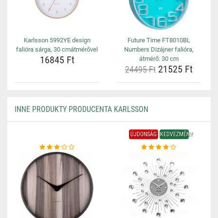
Karlsson 5992YE design
Future Time FT8010BL
falióra sárga, 30 cmátmérővel
Numbers Dizájner falióra,
16845 Ft
átmérő: 30 cm
21525 Ft
24495 Ft
INNE PRODUKTY PRODUCENTA KARLSSON
ÚJDONSÁG
KEDVEZMÉNY