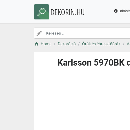
DEKORIN.HU
Lakáste
Home
Dekoráció
Órák és ébresztőórák
A
Karlsson 5970BK d