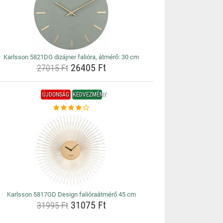
Karlsson 5821DG dizájner falióra, átmérő: 30 cm
26405 Ft
27015 Ft
ÚJDONSÁG
KEDVEZMÉNY
Karlsson 5817GD Design falióraátmérő 45 cm
31075 Ft
31995 Ft