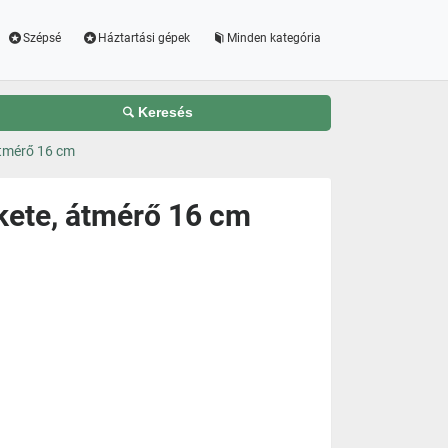
Szépsé
Háztartási gépek
Minden kategória
Keresés
átmérő 16 cm
kete, átmérő 16 cm