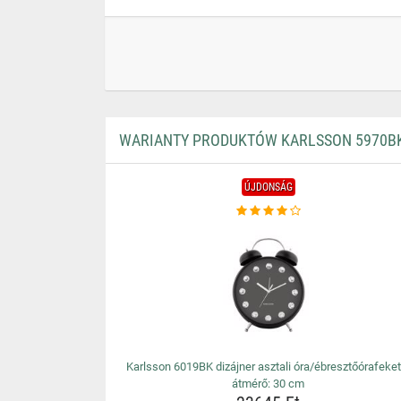
WARIANTY PRODUKTÓW KARLSSON 5970BK
ÚJDONSÁG
Karlsson 6019BK dizájner asztali óra/ébresztőórafeket
átmérő: 30 cm