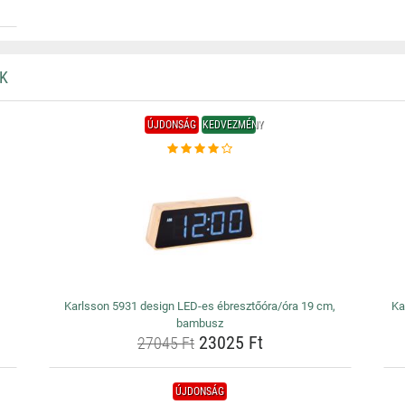
K
ÚJDONSÁG
KEDVEZMÉNY
Karlsson 5931 design LED-es ébresztőóra/óra 19 cm,
Ka
bambusz
23025 Ft
27045 Ft
ÚJDONSÁG