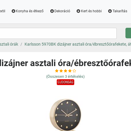
xtil
Konyha és étkező
Dekoráció
Kert és hobbi
Takarítás
sztali órák
Karlsson 5970BK dizájner asztali óra/ébresztőórafekete, 
izájner asztali óra/ébresztőórafe
(Összesen
3
értékelés)
ÚJDONSÁG