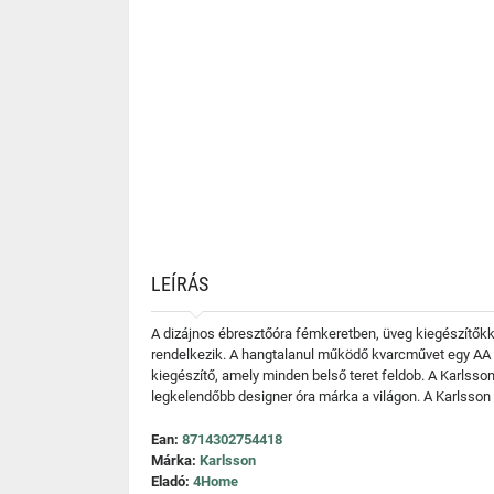
LEÍRÁS
A dizájnos ébresztőóra fémkeretben, üveg kiegészítők
rendelkezik. A hangtalanul működő kvarcművet egy AA e
kiegészítő, amely minden belső teret feldob. A Karlsso
legkelendőbb designer óra márka a világon. A Karlsson
Ean:
8714302754418
Márka:
Karlsson
Eladó:
4Home