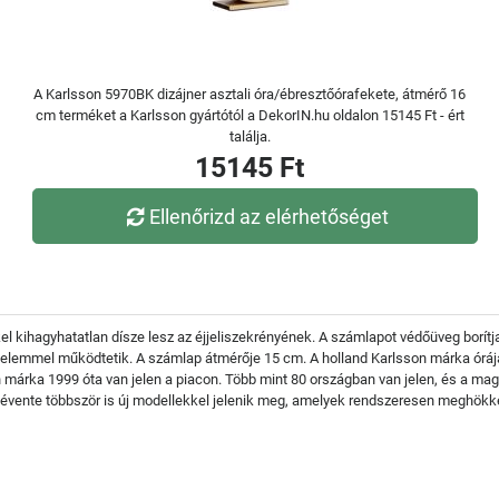
A Karlsson 5970BK dizájner asztali óra/ébresztőórafekete, átmérő 16
cm terméket a Karlsson gyártótól a DekorIN.hu oldalon 15145 Ft - ért
találja.
15145 Ft
Ellenőrizd az elérhetőséget
kel kihagyhatatlan dísze lesz az éjjeliszekrényének. A számlapot védőüveg bo
lemmel működtetik. A számlap átmérője 15 cm. A holland Karlsson márka órája 
n márka 1999 óta van jelen a piacon. Több mint 80 országban van jelen, és a ma
 évente többször is új modellekkel jelenik meg, amelyek rendszeresen meghökk