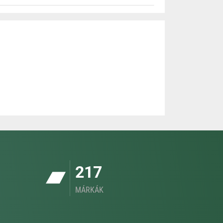
217
MÁRKÁK