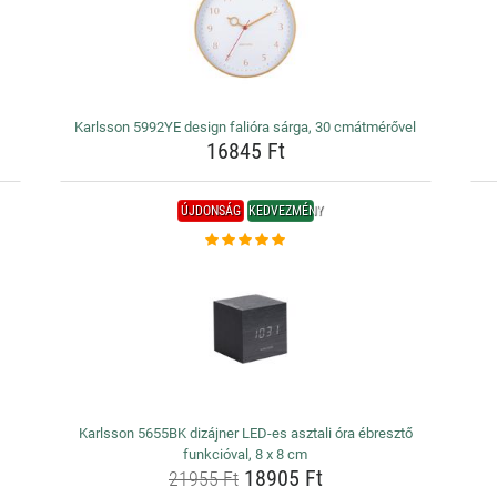
Karlsson 5992YE design falióra sárga, 30 cmátmérővel
16845 Ft
ÚJDONSÁG
KEDVEZMÉNY
Karlsson 5655BK dizájner LED-es asztali óra ébresztő
funkcióval, 8 x 8 cm
18905 Ft
21955 Ft