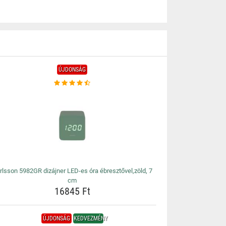
ÚJDONSÁG
rlsson 5982GR dizájner LED-es óra ébresztővel,zöld, 7
cm
16845 Ft
ÚJDONSÁG
KEDVEZMÉNY