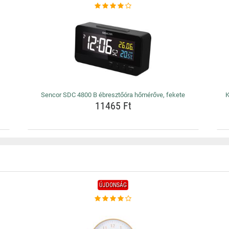
Sencor SDC 4800 B ébresztőóra hőmérőve, fekete
K
11465 Ft
ÚJDONSÁG