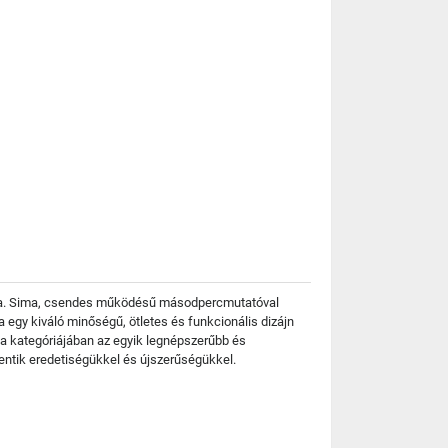
rítja. Sima, csendes működésű másodpercmutatóval
egy kiváló minőségű, ötletes és funkcionális dizájn
ga kategóriájában az egyik legnépszerűbb és
entik eredetiségükkel és újszerűségükkel.