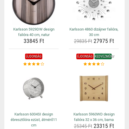
Karlsson 5929DW design
Karlsson 4860 dizájner falióra,
falióra 40 cm, natur
30 cm
33845 Ft
27975 Ft
29835 Ft
ÚJDONSÁG
ÚJDONSÁG
KEDVEZMÉNY
Karlsson 6004SI design
Karlsson 5960WD design
ébresztőóra ezüst, átmérő11
falióra 32 x 36 cm, barna
23315 Ft
cm
25345 Ft