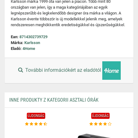
Karlsson márka 1999 óta van jelen a piacon. Több mint 80
országban van jelen, így a maga kategóriájában az egyik
legnépszerűbb és legkelendőbb designer óra márka a világon. A
Karlsson évente többször is új modellekkel jelenik meg, amelyek
rendszeresen meghökkentik eredetiségükkel és újszerűségükkel.
Ean:
8714302739729
Márka:
Karlsson
Eladó:
4Home
További információkért az eladótól
INNE PRODUKTY Z KATEGORII ASZTALI ÓRÁK
ÚJDONSÁG
ÚJDONSÁG