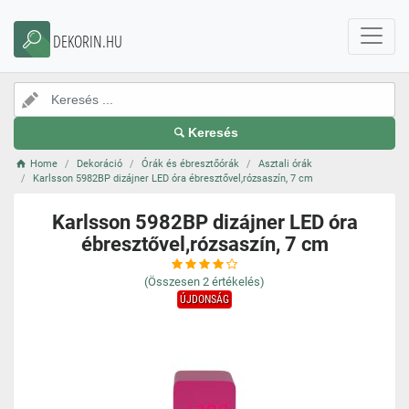
DEKORIN.HU
Keresés
Home
Dekoráció
Órák és ébresztőórák
Asztali órák
Karlsson 5982BP dizájner LED óra ébresztővel,rózsaszín, 7 cm
Karlsson 5982BP dizájner LED óra
ébresztővel,rózsaszín, 7 cm
(Összesen
2
értékelés)
ÚJDONSÁG