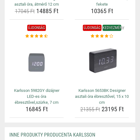
asztali óra, átmérő 12 cm
fekete
14885 Ft
10365 Ft
17045 Ft
ÚJDONSÁG
ÚJDONSÁG
KEDVEZMÉNY
Karlsson 5982GY dizájner
Karlsson 5653BK Designer
LED-es óra
asztali óra ébresztővel, 15 x 10
ébresztővel,szürke, 7 cm
cm
16845 Ft
23195 Ft
21355 Ft
INNE PRODUKTY PRODUCENTA KARLSSON