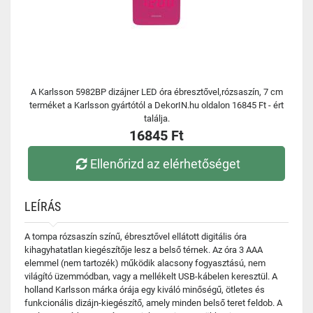
A Karlsson 5982BP dizájner LED óra ébresztővel,rózsaszín, 7 cm
terméket a Karlsson gyártótól a DekorIN.hu oldalon 16845 Ft - ért
találja.
16845 Ft
Ellenőrizd az elérhetőséget
LEÍRÁS
A tompa rózsaszín színű, ébresztővel ellátott digitális óra
kihagyhatatlan kiegészítője lesz a belső térnek. Az óra 3 AAA
elemmel (nem tartozék) működik alacsony fogyasztású, nem
világító üzemmódban, vagy a mellékelt USB-kábelen keresztül. A
holland Karlsson márka órája egy kiváló minőségű, ötletes és
funkcionális dizájn-kiegészítő, amely minden belső teret feldob. A