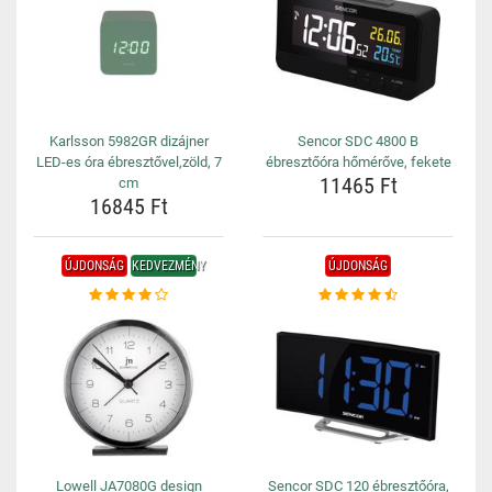
Karlsson 5982GR dizájner
Sencor SDC 4800 B
LED-es óra ébresztővel,zöld, 7
ébresztőóra hőmérőve, fekete
11465 Ft
cm
16845 Ft
ÚJDONSÁG
KEDVEZMÉNY
ÚJDONSÁG
Lowell JA7080G design
Sencor SDC 120 ébresztőóra,