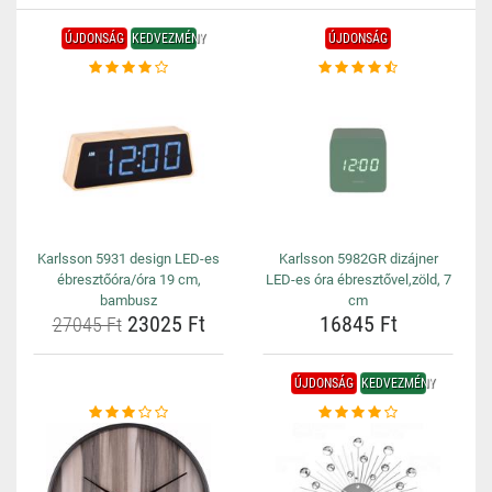
ÚJDONSÁG
KEDVEZMÉNY
ÚJDONSÁG
Karlsson 5931 design LED-es
Karlsson 5982GR dizájner
ébresztőóra/óra 19 cm,
LED-es óra ébresztővel,zöld, 7
bambusz
cm
23025 Ft
16845 Ft
27045 Ft
ÚJDONSÁG
KEDVEZMÉNY