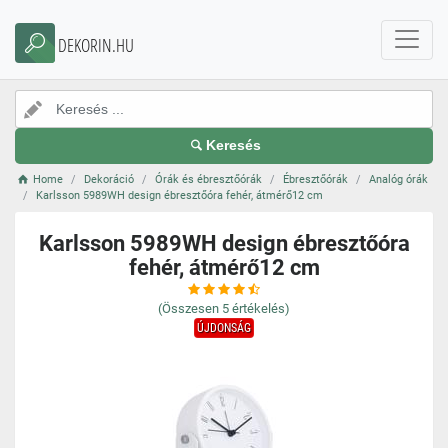
DEKORIN.HU
Keresés
Home
Dekoráció
Órák és ébresztőórák
Ébresztőórák
Analóg órák
Karlsson 5989WH design ébresztőóra fehér, átmérő12 cm
Karlsson 5989WH design ébresztőóra
fehér, átmérő12 cm
(Összesen
5
értékelés)
ÚJDONSÁG