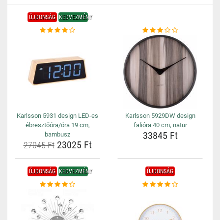
ÚJDONSÁG
KEDVEZMÉNY
Karlsson 5931 design LED-es
Karlsson 5929DW design
ébresztőóra/óra 19 cm,
falióra 40 cm, natur
33845 Ft
bambusz
23025 Ft
27045 Ft
ÚJDONSÁG
KEDVEZMÉNY
ÚJDONSÁG