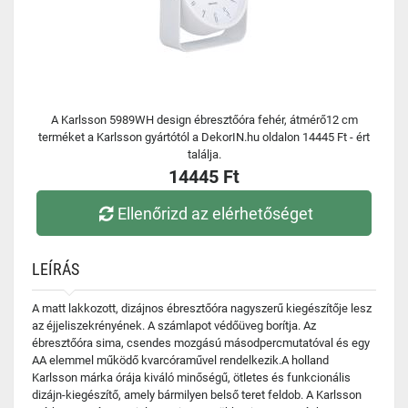
A Karlsson 5989WH design ébresztőóra fehér, átmérő12 cm
terméket a Karlsson gyártótól a DekorIN.hu oldalon 14445 Ft - ért
találja.
14445 Ft
Ellenőrizd az elérhetőséget
LEÍRÁS
A matt lakkozott, dizájnos ébresztőóra nagyszerű kiegészítője lesz
az éjjeliszekrényének. A számlapot védőüveg borítja. Az
ébresztőóra sima, csendes mozgású másodpercmutatóval és egy
AA elemmel működő kvarcóraművel rendelkezik.A holland
Karlsson márka órája kiváló minőségű, ötletes és funkcionális
dizájn-kiegészítő, amely bármilyen belső teret feldob. A Karlsson