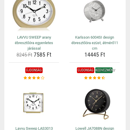
LAVVU SWEEP arany
Karlsson 6004SI design
ébresztőóra egyenletes
ébresztőóra ezüst, átmérő11
járással
cm
7585 Ft
14445 Ft
8245 Ft
ÚJDONSÁG
ÚJDONSÁG
KEDVEZMÉNY
Lavvu Sweep LAS3013
Lowell JA7088N design