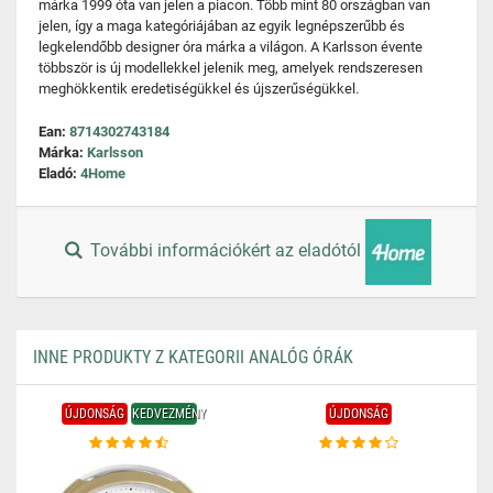
márka 1999 óta van jelen a piacon. Több mint 80 országban van
jelen, így a maga kategóriájában az egyik legnépszerűbb és
legkelendőbb designer óra márka a világon. A Karlsson évente
többször is új modellekkel jelenik meg, amelyek rendszeresen
meghökkentik eredetiségükkel és újszerűségükkel.
Ean:
8714302743184
Márka:
Karlsson
Eladó:
4Home
További információkért az eladótól
INNE PRODUKTY Z KATEGORII ANALÓG ÓRÁK
ÚJDONSÁG
KEDVEZMÉNY
ÚJDONSÁG