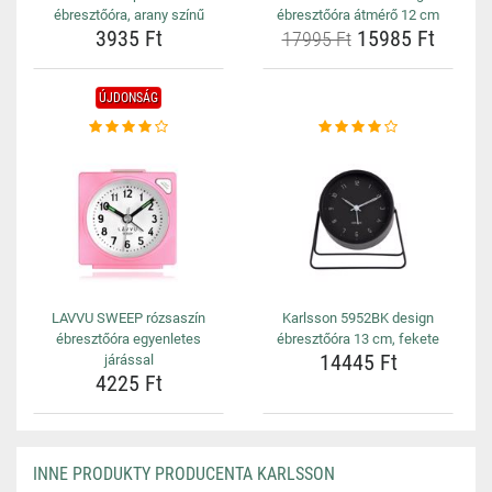
ébresztőóra, arany színű
ébresztőóra átmérő 12 cm
3935 Ft
15985 Ft
17995 Ft
ÚJDONSÁG
LAVVU SWEEP rózsaszín
Karlsson 5952BK design
ébresztőóra egyenletes
ébresztőóra 13 cm, fekete
14445 Ft
járással
4225 Ft
INNE PRODUKTY PRODUCENTA KARLSSON