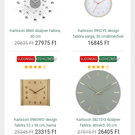
Karlsson 4860 dizájner falióra,
Karlsson 5992YE design
30 cm
falióra sárga, 30 cmátmérővel
27975 Ft
16845 Ft
29835 Ft
ÚJDONSÁG
KEDVEZMÉNY
ÚJDONSÁG
KEDVEZMÉNY
Karlsson 5960WD design
Karlsson 5821DG dizájner
falióra 32 x 36 cm, barna
falióra, átmérő: 30 cm
23315 Ft
26405 Ft
25345 Ft
27015 Ft