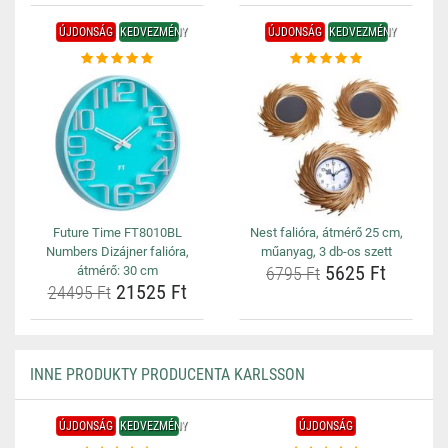
ÚJDONSÁG
KEDVEZMÉNY
ÚJDONSÁG
KEDVEZMÉNY
Future Time FT8010BL
Nest falióra, átmérő 25 cm,
Numbers Dizájner falióra,
műanyag, 3 db-os szett
5625 Ft
átmérő: 30 cm
6795 Ft
21525 Ft
24495 Ft
INNE PRODUKTY PRODUCENTA KARLSSON
ÚJDONSÁG
KEDVEZMÉNY
ÚJDONSÁG