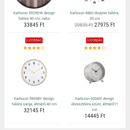
Karlsson 5929DW design
Karlsson 4860 dizájner falióra,
falióra 40 cm, natur
30 cm
33845 Ft
27975 Ft
29835 Ft
ÚJDONSÁG
ÚJDONSÁG
Karlsson 5969BY design
Karlsson 6004SI design
falióra sárga, átmérő 40 cm
ébresztőóra ezüst, átmérő11
32145 Ft
cm
14445 Ft