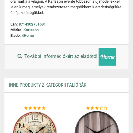
óra márka a világon. A Karlsson évente többször is új modellekkel
jelenik meg, amelyek rendszeresen meghökkentik eredetiségükkel
és újszerűségükkel.
Ean:
8714302751691
Márka:
Karlsson
Eladó:
4Home
További információkért az eladótól
INNE PRODUKTY Z KATEGORII FALIÓRÁK