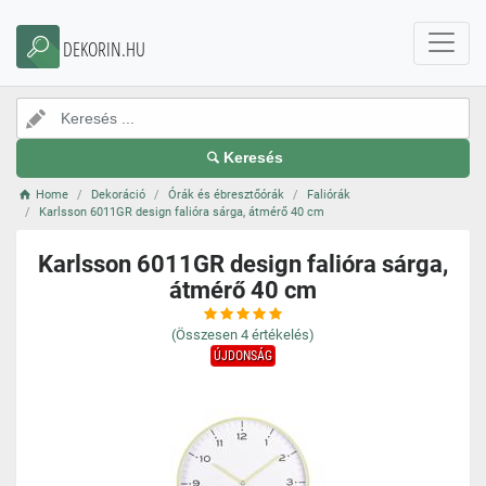
DEKORIN.HU
Keresés
Home
Dekoráció
Órák és ébresztőórák
Faliórák
Karlsson 6011GR design falióra sárga, átmérő 40 cm
Karlsson 6011GR design falióra sárga,
átmérő 40 cm
(Összesen
4
értékelés)
ÚJDONSÁG