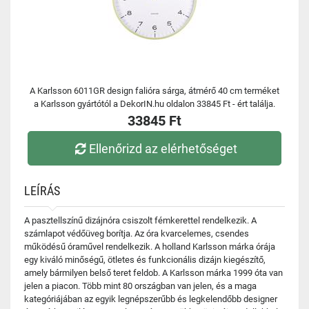
A Karlsson 6011GR design falióra sárga, átmérő 40 cm terméket
a Karlsson gyártótól a DekorIN.hu oldalon 33845 Ft - ért találja.
33845 Ft
Ellenőrizd az elérhetőséget
LEÍRÁS
A pasztellszínű dizájnóra csiszolt fémkerettel rendelkezik. A
számlapot védőüveg borítja. Az óra kvarcelemes, csendes
működésű óraművel rendelkezik. A holland Karlsson márka órája
egy kiváló minőségű, ötletes és funkcionális dizájn kiegészítő,
amely bármilyen belső teret feldob. A Karlsson márka 1999 óta van
jelen a piacon. Több mint 80 országban van jelen, és a maga
kategóriájában az egyik legnépszerűbb és legkelendőbb designer