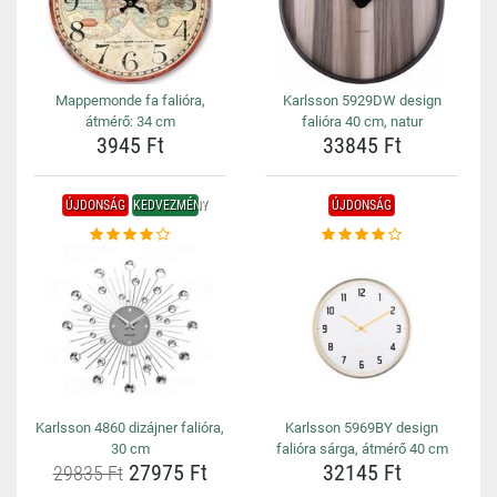
Mappemonde fa falióra,
Karlsson 5929DW design
átmérő: 34 cm
falióra 40 cm, natur
3945 Ft
33845 Ft
ÚJDONSÁG
KEDVEZMÉNY
ÚJDONSÁG
Karlsson 4860 dizájner falióra,
Karlsson 5969BY design
30 cm
falióra sárga, átmérő 40 cm
27975 Ft
32145 Ft
29835 Ft