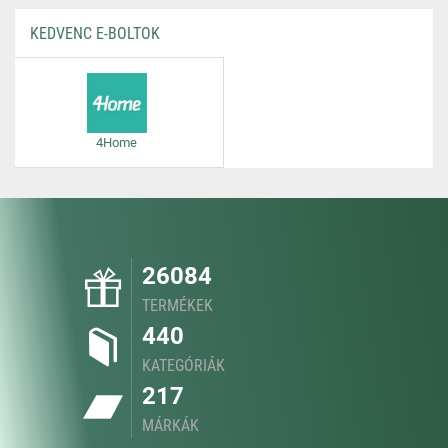
KEDVENC E-BOLTOK
4Home
26084
TERMÉKEK
440
KATEGÓRIÁK
217
MÁRKÁK