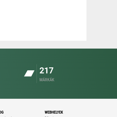
217
MÁRKÁK
OG
WEBHELYEK