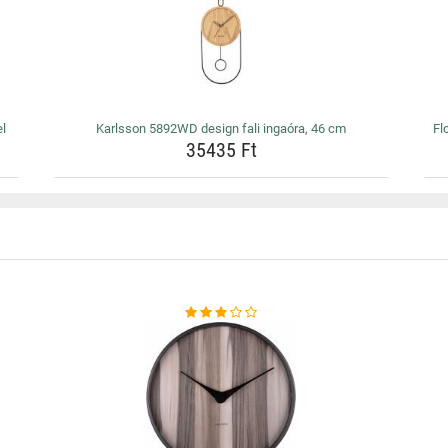
l
Karlsson 5892WD design fali ingaóra, 46 cm
Fl
35435 Ft