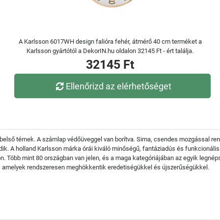
A Karlsson 6017WH design falióra fehér, átmérő 40 cm terméket a
Karlsson gyártótól a DekorIN.hu oldalon 32145 Ft - ért találja.
32145 Ft
Ellenőrizd az elérhetőséget
a belső térnek. A számlap védőüveggel van borítva. Sima, csendes mozgással r
A holland Karlsson márka órái kiváló minőségű, fantáziadús és funkcionális 
on. Több mint 80 országban van jelen, és a maga kategóriájában az egyik legnép
eg, amelyek rendszeresen meghökkentik eredetiségükkel és újszerűségükkel.