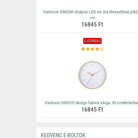
Karlsson 5982GR dizájner LED-es óra ébresztővel,zöld,
cm
16845 Ft
ÚJDONSÁG
Karlsson 5992YE design falióra sárga, 30 cmátmérőve
16845 Ft
KEDVENC E-BOLTOK