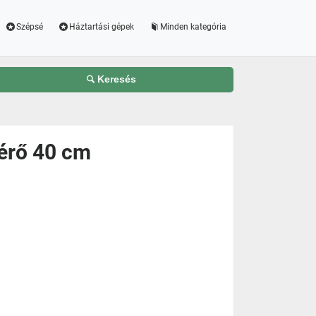
Szépsé
Háztartási gépek
Minden kategória
Keresés
mérő 40 cm