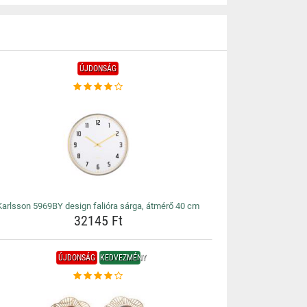
ÚJDONSÁG
Karlsson 5969BY design falióra sárga, átmérő 40 cm
32145 Ft
ÚJDONSÁG
KEDVEZMÉNY