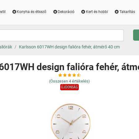
xtil
Konyha és étkező
Dekoráció
Kert és hobbi
Takarítás
aliórák
Karlsson 6017WH design falióra fehér, átmérő 40 cm
6017WH design falióra fehér, át
(Összesen
4
értékelés)
ÚJDONSÁG