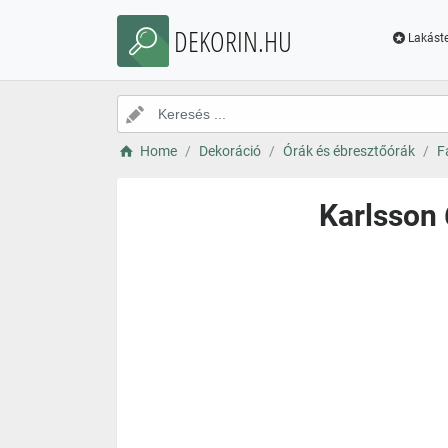
DEKORIN.HU
Lakáste
Home
Dekoráció
Órák és ébresztőórák
F
Karlsson 