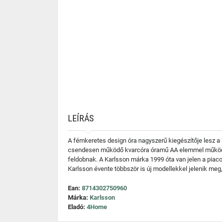
LEÍRÁS
A fémkeretes design óra nagyszerű kiegészítője lesz 
csendesen működő kvarcóra óramű AA elemmel működik. 
feldobnak. A Karlsson márka 1999 óta van jelen a piac
Karlsson évente többször is új modellekkel jelenik m
Ean:
8714302750960
Márka:
Karlsson
Eladó:
4Home