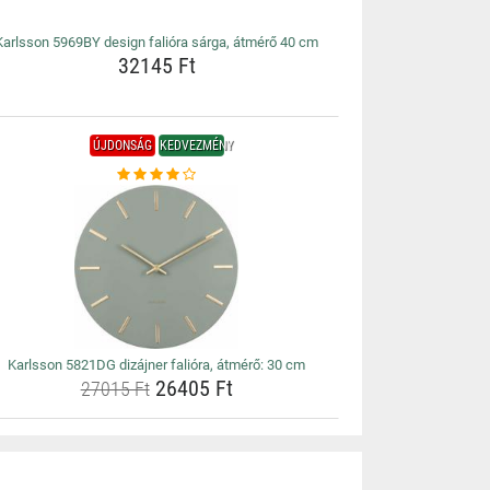
Karlsson 5969BY design falióra sárga, átmérő 40 cm
32145 Ft
ÚJDONSÁG
KEDVEZMÉNY
Karlsson 5821DG dizájner falióra, átmérő: 30 cm
26405 Ft
27015 Ft