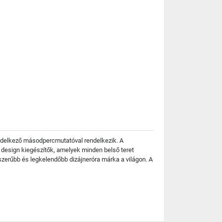
endelkező másodpercmutatóval rendelkezik. A
design kiegészítők, amelyek minden belső teret
szerűbb és legkelendőbb dizájneróra márka a világon. A