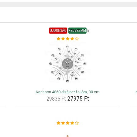
ÚJDONSÁG
KEDVEZMÉNY
Karlsson 4860 dizájner falióra, 30 cm
27975 Ft
29835 Ft