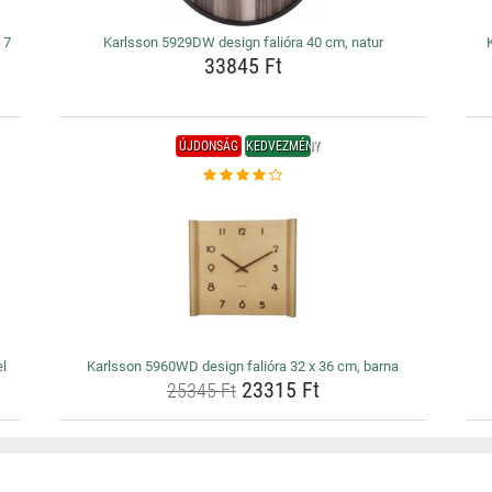
 7
Karlsson 5929DW design falióra 40 cm, natur
33845 Ft
ÚJDONSÁG
KEDVEZMÉNY
l
Karlsson 5960WD design falióra 32 x 36 cm, barna
23315 Ft
25345 Ft