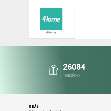
4Home
26084
TERMÉKEK
O NÁS