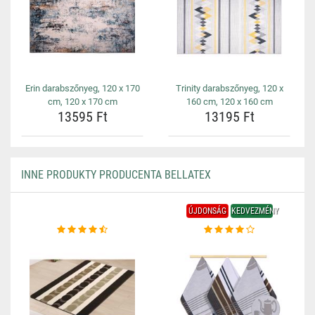
Erin darabszőnyeg, 120 x 170
Trinity darabszőnyeg, 120 x
cm, 120 x 170 cm
160 cm, 120 x 160 cm
13595 Ft
13195 Ft
INNE PRODUKTY PRODUCENTA BELLATEX
ÚJDONSÁG
KEDVEZMÉNY