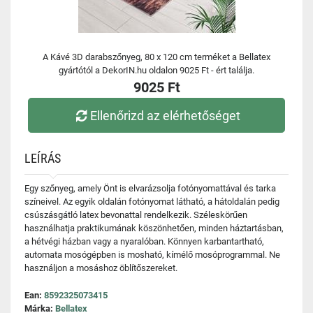
A Kávé 3D darabszőnyeg, 80 x 120 cm terméket a Bellatex
gyártótól a DekorIN.hu oldalon 9025 Ft - ért találja.
9025 Ft
Ellenőrizd az elérhetőséget
LEÍRÁS
Egy szőnyeg, amely Önt is elvarázsolja fotónyomattával és tarka
színeivel. Az egyik oldalán fotónyomat látható, a hátoldalán pedig
csúszásgátló latex bevonattal rendelkezik. Széleskörűen
használhatja praktikumának köszönhetően, minden háztartásban,
a hétvégi házban vagy a nyaralóban. Könnyen karbantartható,
automata mosógépben is mosható, kímélő mosóprogrammal. Ne
használjon a mosáshoz öblítőszereket.
Ean:
8592325073415
Márka:
Bellatex