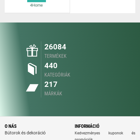
4Home
26084
TERMÉKEK
440
KATEGÓRIÁK
217
MÁRKÁK
O NÁS
INFORMÁCIÓ
Bútorok és dekoráció
Kedvezményes kuponok és
promóciók