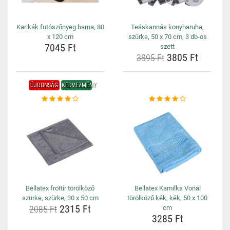
Karikák futószőnyeg barna, 80
Teáskannás konyharuha,
x 120 cm
szürke, 50 x 70 cm, 3 db-os
7045 Ft
szett
3805 Ft
3895 Ft
ÚJDONSÁG
KEDVEZMÉNY
Bellatex frottír törölköző
Bellatex Kamilka Vonal
szürke, szürke, 30 x 50 cm
törölköző kék, kék, 50 x 100
2315 Ft
2085 Ft
cm
3285 Ft