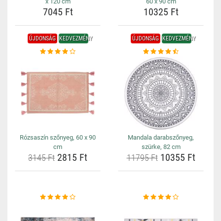
x 120 cm
60 x 90 cm
7045 Ft
10325 Ft
ÚJDONSÁG
KEDVEZMÉNY
ÚJDONSÁG
KEDVEZMÉNY
Rózsaszín szőnyeg, 60 x 90
Mandala darabszőnyeg,
cm
szürke, 82 cm
2815 Ft
10355 Ft
3145 Ft
11795 Ft