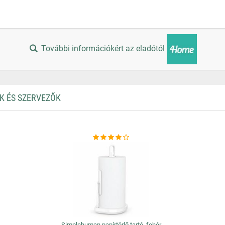
További információkért az eladótól
K ÉS SZERVEZŐK
Simplehuman papírtörlő tartó, fehér