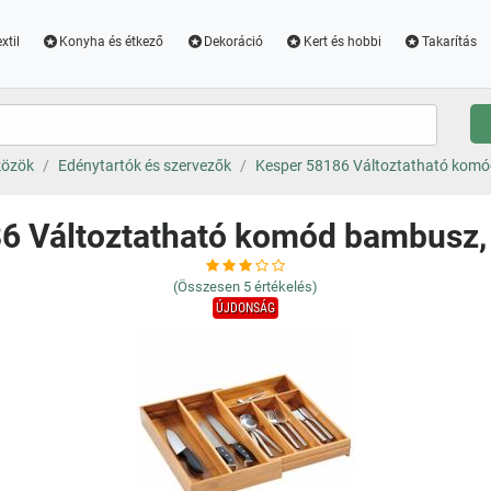
xtil
Konyha és étkező
Dekoráció
Kert és hobbi
Takarítás
közök
Edénytartók és szervezők
Kesper 58186 Változtatható komó
6 Változtatható komód bambusz,
(Összesen
5
értékelés)
ÚJDONSÁG