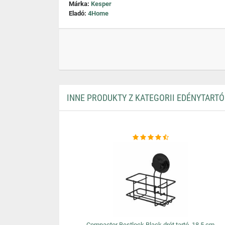
Márka:
Kesper
Eladó:
4Home
INNE PRODUKTY Z KATEGORII EDÉNYTARTÓ
Compactor Bestlock Black drót tartó, 18,5 cm