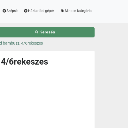
Szépsé
Háztartási gépek
Minden kategória
Keresés
d bambusz, 4/6rekeszes
 4/6rekeszes