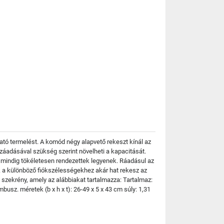
tó termelést. A komód négy alapvető rekeszt kínál az
áadásával szükség szerint növelheti a kapacitását.
i mindig tökéletesen rendezettek legyenek. Ráadásul az
 a különböző fiókszélességekhez akár hat rekesz az
zekrény, amely az alábbiakat tartalmazza: Tartalmaz:
z. méretek (b x h x t): 26-49 x 5 x 43 cm súly: 1,31