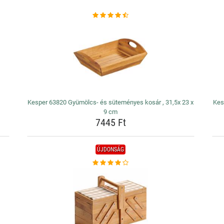
Kesper 63820 Gyümölcs- és süteményes kosár , 31,5x 23 x
Kes
9 cm
7445 Ft
ÚJDONSÁG