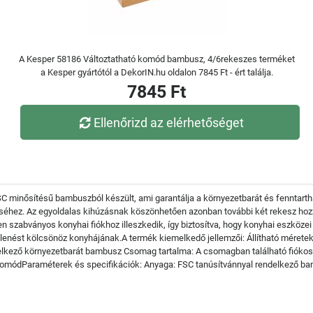
A Kesper 58186 Változtatható komód bambusz, 4/6rekeszes terméket
a Kesper gyártótól a DekorIN.hu oldalon 7845 Ft - ért találja.
7845 Ft
Ellenőrizd az elérhetőséget
minősítésű bambuszból készült, ami garantálja a környezetbarát és fenntartha
éhez. Az egyoldalas kihúzásnak köszönhetően azonban további két rekesz hozz
 szabványos konyhai fiókhoz illeszkedik, így biztosítva, hogy konyhai eszköze
nést kölcsönöz konyhájának.A termék kiemelkedő jellemzői: Állítható méretek
elkező környezetbarát bambusz Csomag tartalma: A csomagban található fiókos s
módParaméterek és specifikációk: Anyaga: FSC tanúsítvánnyal rendelkező bambus