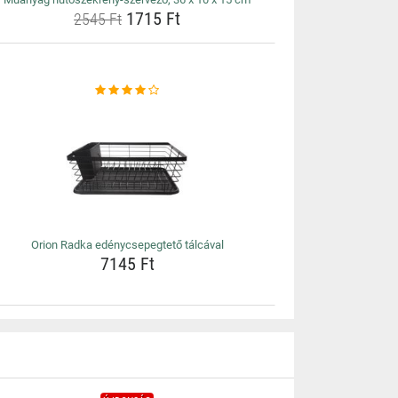
1715 Ft
2545 Ft
Orion Radka edénycsepegtető tálcával
7145 Ft