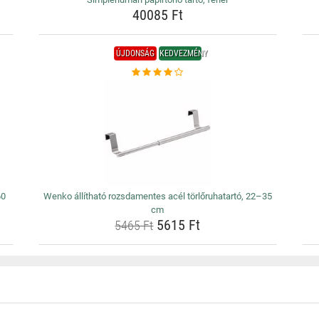
40085 Ft
ÚJDONSÁG
KEDVEZMÉNY
60
Wenko állítható rozsdamentes acél törlőruhatartó, 22–35
cm
5615 Ft
5465 Ft