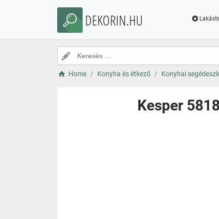
DEKORIN.HU
Lakáste
Home
Konyha és étkező
Konyhai segédesz
Kesper 5818