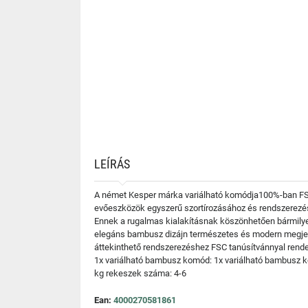
LEÍRÁS
A német Kesper márka variálható komódja100%-ban FSC 
evőeszközök egyszerű szortírozásához és rendszerezés
Ennek a rugalmas kialakításnak köszönhetően bármilyen
elegáns bambusz dizájn természetes és modern megjele
áttekinthető rendszerezéshez FSC tanúsítvánnyal rend
1x variálható bambusz komód: 1x variálható bambusz ko
kg rekeszek száma: 4-6
Ean:
4000270581861