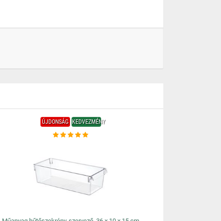
ÚJDONSÁG
KEDVEZMÉNY
Műanyag hűtőszekrény-szervező, 36 x 10 x 15 cm