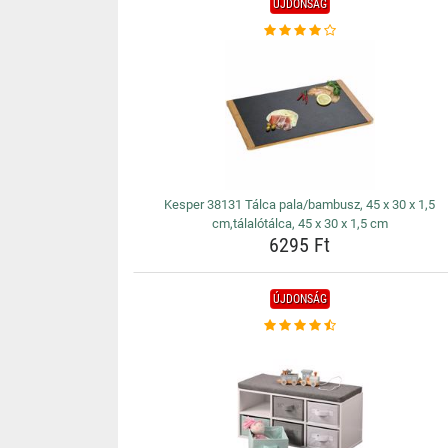
ÚJDONSÁG
Kesper 38131 Tálca pala/bambusz, 45 x 30 x 1,5
cm,tálalótálca, 45 x 30 x 1,5 cm
6295 Ft
ÚJDONSÁG