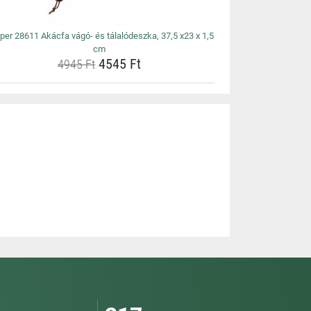
per 28611 Akácfa vágó- és tálalódeszka, 37,5 x23 x 1,5
cm
4545 Ft
4945 Ft