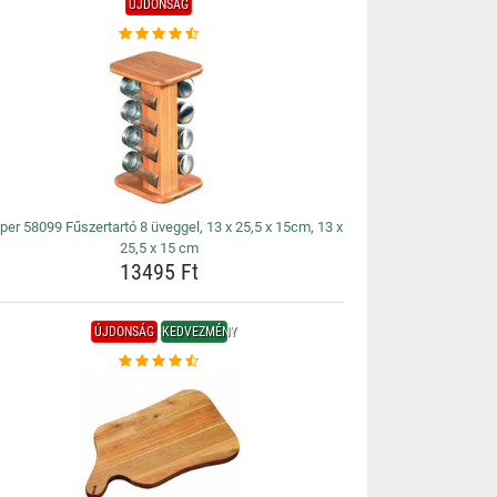
ÚJDONSÁG
per 58099 Fűszertartó 8 üveggel, 13 x 25,5 x 15cm, 13 x
25,5 x 15 cm
13495 Ft
ÚJDONSÁG
KEDVEZMÉNY