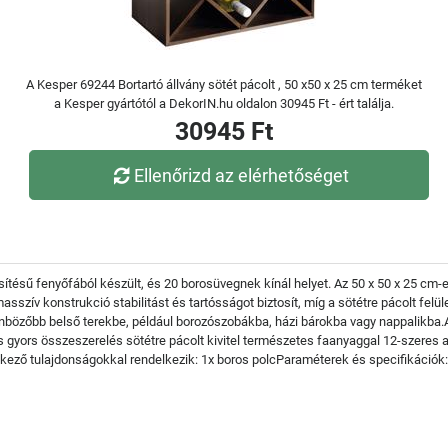
A Kesper 69244 Bortartó állvány sötét pácolt , 50 x50 x 25 cm terméket
a Kesper gyártótól a DekorIN.hu oldalon 30945 Ft - ért találja.
30945 Ft
Ellenőrizd az elérhetőséget
ésű fenyőfából készült, és 20 borosüvegnek kínál helyet. Az 50 x 50 x 25 cm-
masszív konstrukció stabilitást és tartósságot biztosít, míg a sötétre pácolt fe
önbözőbb belső terekbe, például borozószobákba, házi bárokba vagy nappalikba.
 gyors összeszerelés sötétre pácolt kivitel természetes faanyaggal 12-szeres 
kező tulajdonságokkal rendelkezik: 1x boros polcParaméterek és specifikációk