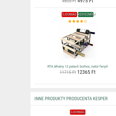
4975 Ft
4605 Ft
ÚJDONSÁG
KEDVEZMÉNY
RTA állvány 12 palack borhoz, natúr fenyő
12365 Ft
11715 Ft
INNE PRODUKTY PRODUCENTA KESPER
ÚJDONSÁG