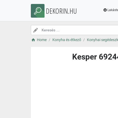
DEKORIN.HU
Lakáste
Home
Konyha és étkező
Konyhai segédesz
Kesper 69244