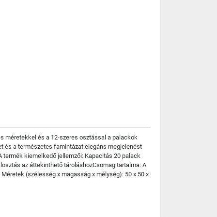
es méretekkel és a 12-szeres osztással a palackok
lület és a természetes famintázat elegáns megjelenést
A termék kiemelkedő jellemzői: Kapacitás 20 palack
alosztás az áttekinthető tároláshozCsomag tartalma: A
: Méretek (szélesség x magasság x mélység): 50 x 50 x