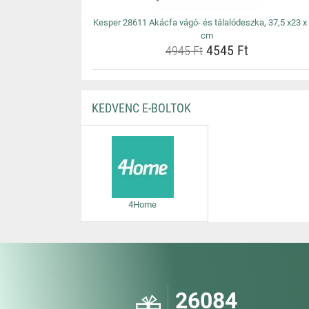
Kesper 28611 Akácfa vágó- és tálalódeszka, 37,5 x23 x 
cm
4545 Ft
4945 Ft
KEDVENC E-BOLTOK
4Home
26084