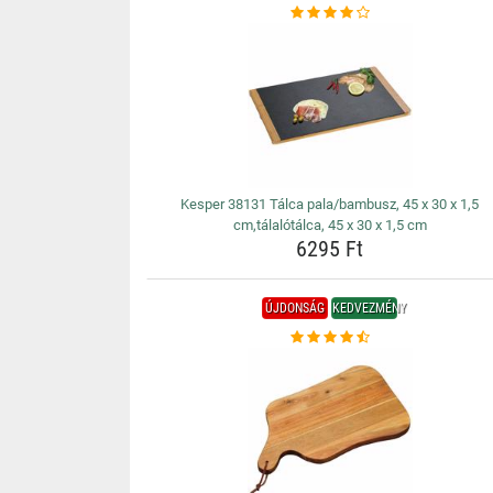
Kesper 38131 Tálca pala/bambusz, 45 x 30 x 1,5
cm,tálalótálca, 45 x 30 x 1,5 cm
6295 Ft
ÚJDONSÁG
KEDVEZMÉNY