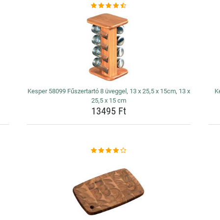
Kesper 58099 Fűszertartó 8 üveggel, 13 x 25,5 x 15cm, 13 x
K
25,5 x 15 cm
13495 Ft