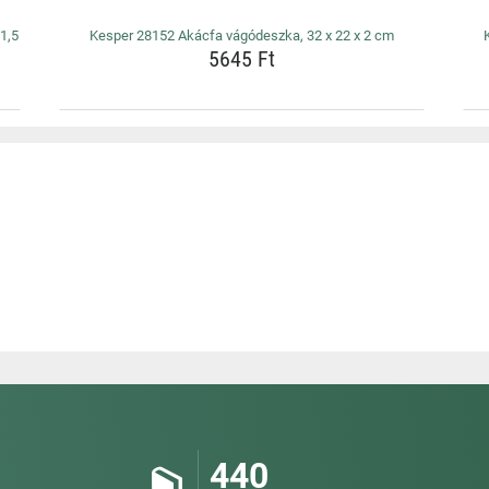
1,5
Kesper 28152 Akácfa vágódeszka, 32 x 22 x 2 cm
5645 Ft
440