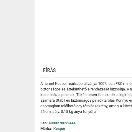
LEÍRÁS
A német Kesper márkaborállványa 100%-ban FSC minősít
biztonságos és áttekinthető elrendezését biztosítja. A 
kölcsönöz a polcnak. Tökéletesen illeszkedik a legkül
számára Stabil és biztonságos palacktárolás Könnyű és
csomagban található egy tárolószekrény, amely a követ
25 cm. súly: 8,15 kg anya fenyőfa
Ean:
4000270692444
Márka:
Kesper