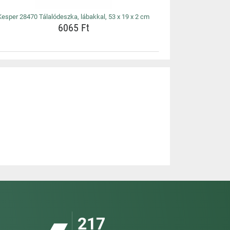
Kesper 28470 Tálalódeszka, lábakkal, 53 x 19 x 2 cm
6065 Ft
217