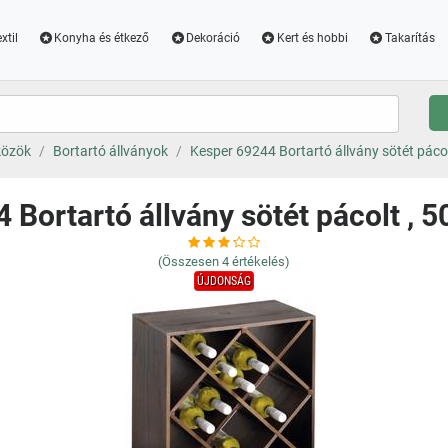
xtil
Konyha és étkező
Dekoráció
Kert és hobbi
Takarítás
közök
Bortartó állványok
Kesper 69244 Bortartó állvány sötét pácol
 Bortartó állvány sötét pácolt , 5
(Összesen
4
értékelés)
ÚJDONSÁG