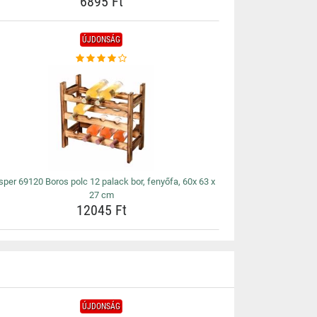
6895 Ft
ÚJDONSÁG
per 69120 Boros polc 12 palack bor, fenyőfa, 60x 63 x
27 cm
12045 Ft
ÚJDONSÁG