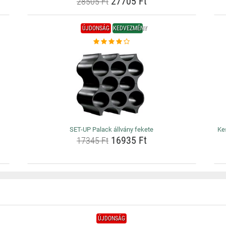
27705 Ft
28505 Ft
ÚJDONSÁG
KEDVEZMÉNY
SET-UP Palack állvány fekete
Kes
16935 Ft
17345 Ft
ÚJDONSÁG