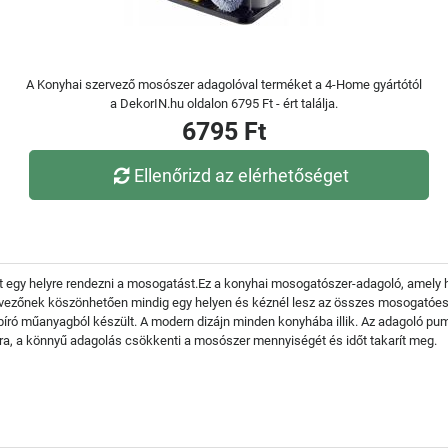
A Konyhai szervező mosószer adagolóval terméket a 4-Home gyártótól
a DekorIN.hu oldalon 6795 Ft - ért találja.
6795 Ft
Ellenőrizd az elérhetőséget
ít egy helyre rendezni a mosogatást.Ez a konyhai mosogatószer-adagoló, amely h
zőnek köszönhetően mindig egy helyen és kéznél lesz az összes mosogatóeszkö
író műanyagból készült. A modern dizájn minden konyhába illik. Az adagoló pumpá
a, a könnyű adagolás csökkenti a mosószer mennyiségét és időt takarít meg.