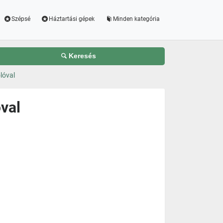
Szépsé
Háztartási gépek
Minden kategória
Keresés
lóval
val