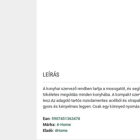
LEÍRÁS
A konyhai szervező rendben tartja a mosogatót, és seg
tökéletes megoldás minden konyhába. A kompakt szerve
lesz.Az adagoló tartós rozsdamentes acélból és strapab
gyors és kényelmes legyen. Csak egy könnyed nyomásr
Ean:
5907451363478
Márka:
4-Home
Eladó:
4Home