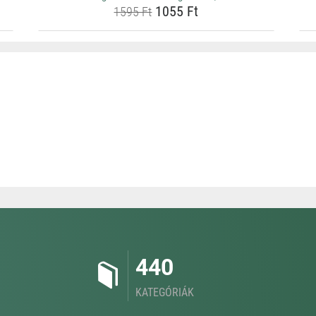
1055 Ft
1595 Ft
440
KATEGÓRIÁK