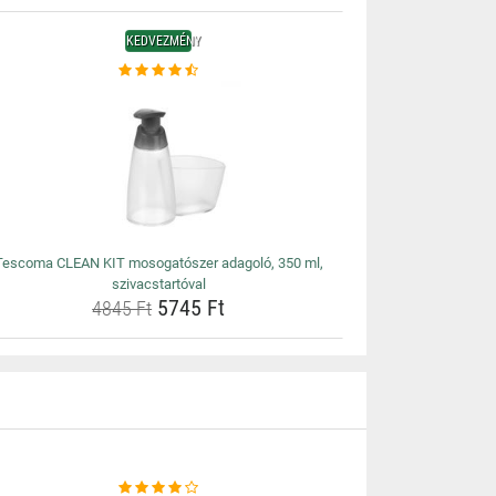
KEDVEZMÉNY
Tescoma CLEAN KIT mosogatószer adagoló, 350 ml,
szivacstartóval
5745 Ft
4845 Ft