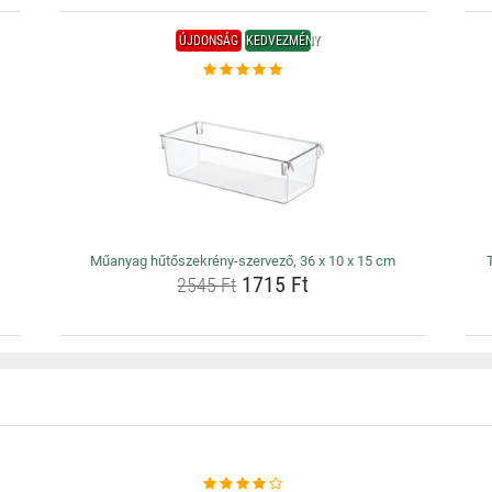
ÚJDONSÁG
KEDVEZMÉNY
Műanyag hűtőszekrény-szervező, 36 x 10 x 15 cm
1715 Ft
2545 Ft