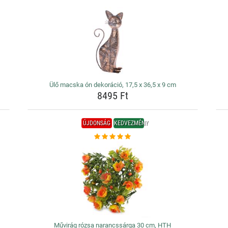
Ülő macska ón dekoráció, 17,5 x 36,5 x 9 cm
8495 Ft
ÚJDONSÁG
KEDVEZMÉNY
Művirág rózsa narancssárga 30 cm, HTH