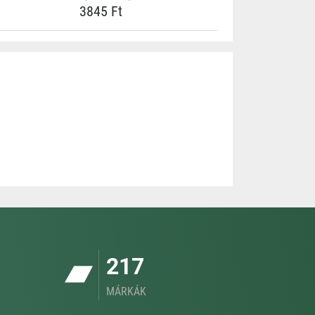
3845 Ft
217
MÁRKÁK