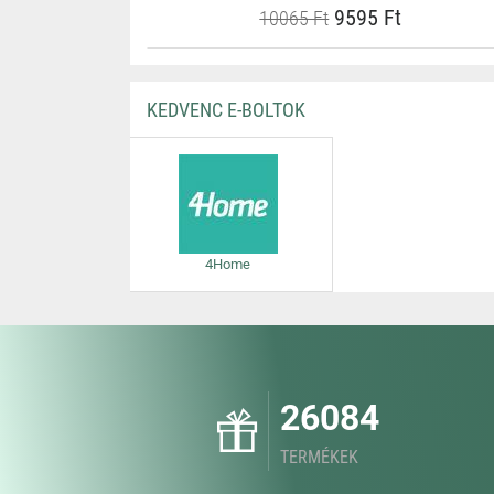
9595 Ft
10065 Ft
KEDVENC E-BOLTOK
4Home
26084
TERMÉKEK