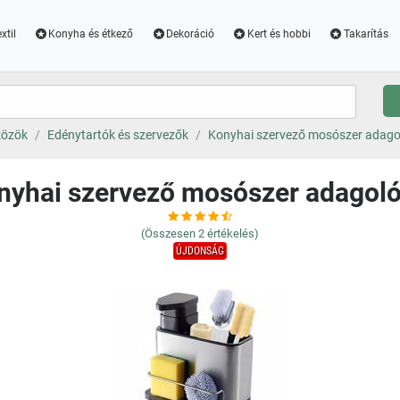
xtil
Konyha és étkező
Dekoráció
Kert és hobbi
Takarítás
közök
Edénytartók és szervezők
Konyhai szervező mosószer adago
nyhai szervező mosószer adagoló
(Összesen
2
értékelés)
ÚJDONSÁG