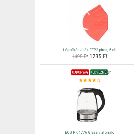
Légzőkészülék FFP2 piros, 5 db
1235 Ft
1495 Ft
ÚJDONSÁG
KEDVEZMÉNY
ECG RK 1776 Glass vízforraló