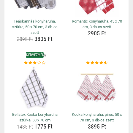
Teáskannás konyharuha,
Romantic konyharuha, 45 x 70
szürke, 50 x 70 cm, 3 db-os
cm, 3 db-os szett
2905 Ft
szett
3805 Ft
3895 Ft
KEDVEZMÉNY
Bellatex Kocka konyharuha
Kocka konyharuha, piros, 50 x
szürke, 50 x 70 cm
70 cm, 3 db-os szett
1775 Ft
3895 Ft
1485 Ft