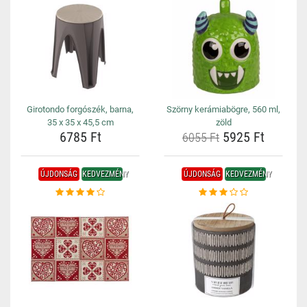
Girotondo forgószék, barna,
Szörny kerámiabögre, 560 ml,
35 x 35 x 45,5 cm
zöld
6785 Ft
5925 Ft
6055 Ft
ÚJDONSÁG
KEDVEZMÉNY
ÚJDONSÁG
KEDVEZMÉNY