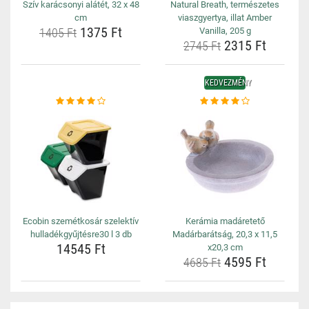
Szív karácsonyi alátét, 32 x 48
Natural Breath, természetes
cm
viaszgyertya, illat Amber
1375 Ft
1405 Ft
Vanilla, 205 g
2315 Ft
2745 Ft
KEDVEZMÉNY
Ecobin szemétkosár szelektív
Kerámia madáretető
hulladékgyűjtésre30 l 3 db
Madárbarátság, 20,3 x 11,5
14545 Ft
x20,3 cm
4595 Ft
4685 Ft