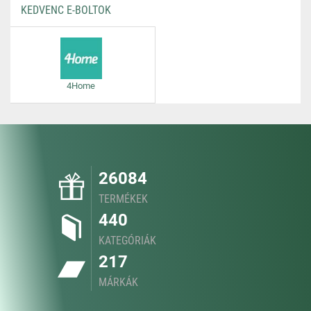
KEDVENC E-BOLTOK
4Home
26084
TERMÉKEK
440
KATEGÓRIÁK
217
MÁRKÁK