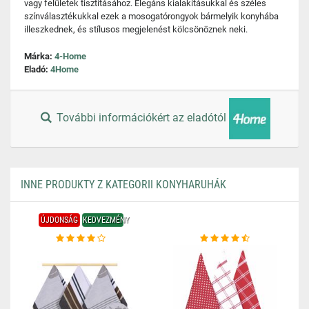
vagy felületek tisztításához. Elegáns kialakításukkal és széles
színválasztékukkal ezek a mosogatórongyok bármelyik konyhába
illeszkednek, és stílusos megjelenést kölcsönöznek neki.
Márka:
4-Home
Eladó:
4Home
További információkért az eladótól
INNE PRODUKTY Z KATEGORII KONYHARUHÁK
ÚJDONSÁG
KEDVEZMÉNY