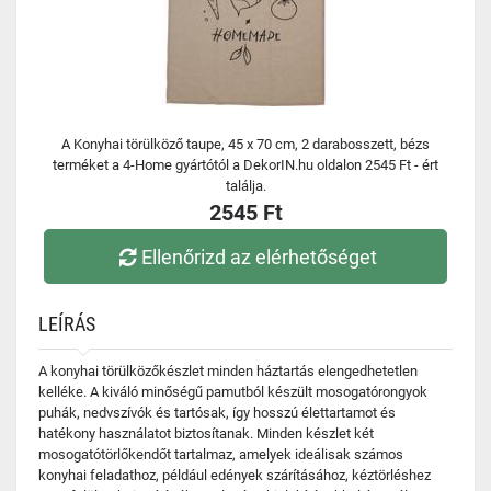
A Konyhai törülköző taupe, 45 x 70 cm, 2 darabosszett, bézs
terméket a 4-Home gyártótól a DekorIN.hu oldalon 2545 Ft - ért
találja.
2545 Ft
Ellenőrizd az elérhetőséget
LEÍRÁS
A konyhai törülközőkészlet minden háztartás elengedhetetlen
kelléke. A kiváló minőségű pamutból készült mosogatórongyok
puhák, nedvszívók és tartósak, így hosszú élettartamot és
hatékony használatot biztosítanak. Minden készlet két
mosogatótörlőkendőt tartalmaz, amelyek ideálisak számos
konyhai feladathoz, például edények szárításához, kéztörléshez