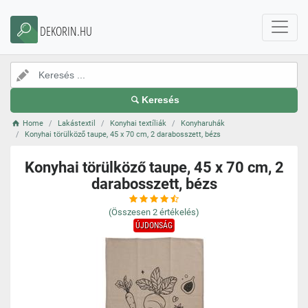
DEKORIN.HU
Keresés
Home
Lakástextil
Konyhai textíliák
Konyharuhák
Konyhai törülköző taupe, 45 x 70 cm, 2 darabosszett, bézs
Konyhai törülköző taupe, 45 x 70 cm, 2
darabosszett, bézs
(Összesen
2
értékelés)
ÚJDONSÁG