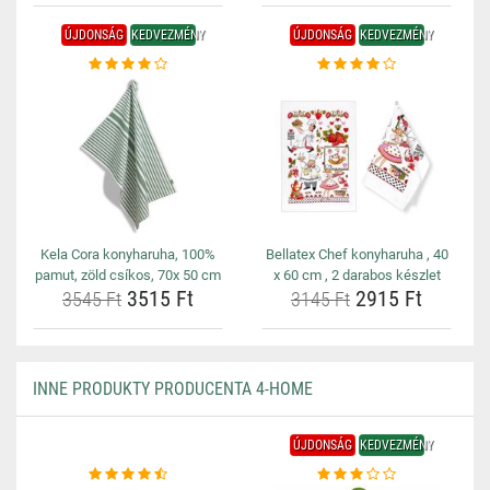
ÚJDONSÁG
KEDVEZMÉNY
ÚJDONSÁG
KEDVEZMÉNY
Kela Cora konyharuha, 100%
Bellatex Chef konyharuha , 40
pamut, zöld csíkos, 70x 50 cm
x 60 cm , 2 darabos készlet
3515 Ft
2915 Ft
3545 Ft
3145 Ft
INNE PRODUKTY PRODUCENTA 4-HOME
ÚJDONSÁG
KEDVEZMÉNY