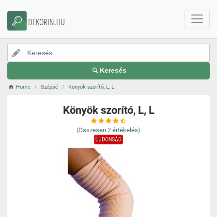
DEKORIN.HU
Keresés
Home
Szépsé
Könyök szorító, L, L
Könyök szorító, L, L
(Összesen
2
értékelés)
ÚJDONSÁG