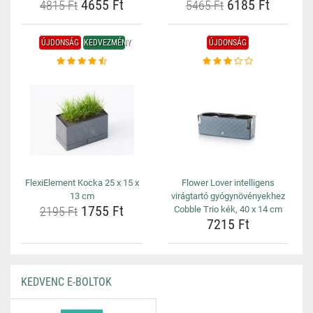
4655 Ft
6185 Ft
4815 Ft
5465 Ft
ÚJDONSÁG
KEDVEZMÉNY
ÚJDONSÁG
FlexiElement Kocka 25 x 15 x
Flower Lover intelligens
13 cm
virágtartó gyógynövényekhez
1755 Ft
2195 Ft
Cobble Trio kék, 40 x 14 cm
7215 Ft
KEDVENC E-BOLTOK