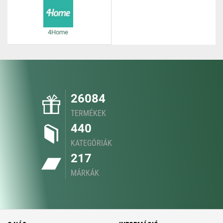
4Home
26084
TERMÉKEK
440
KATEGÓRIÁK
217
MÁRKÁK