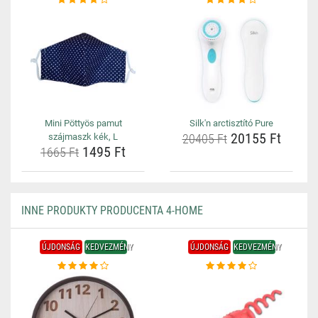
Mini Pöttyös pamut
Silk'n arctisztító Pure
20155 Ft
szájmaszk kék, L
20405 Ft
1495 Ft
1665 Ft
INNE PRODUKTY PRODUCENTA 4-HOME
ÚJDONSÁG
KEDVEZMÉNY
ÚJDONSÁG
KEDVEZMÉNY