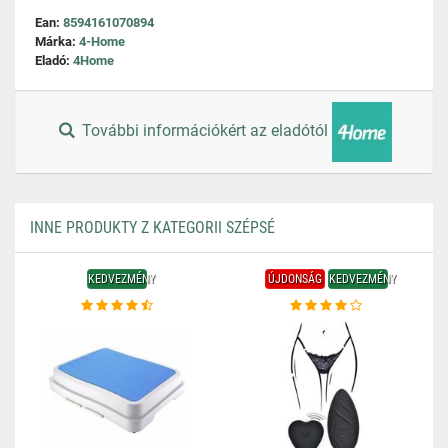
Ean:
8594161070894
Márka:
4-Home
Eladó:
4Home
További információkért az eladótól
INNE PRODUKTY Z KATEGORII SZÉPSÉ
KEDVEZMÉNY
ÚJDONSÁG
KEDVEZMÉNY