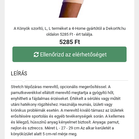
A Könyök szorító, L, L terméket a 4-Home gyártótól a DekorIN.hu
oldalon 5285 Ft - ért találja.
5285 Ft
Ellenőrizd az elérhetőséget
LEÍRÁS
Stretch tépőzáras merevítő, opcionális megerősítéssel. A
pamutkeverékkel ellátott merevítő megtartja a gyógyító hőt,
enyhítheti a fájdalmas érzéseket. Értékelt a sérülés vagy műtét
utáni hatékony rögzítéshez. Használja reumás, ízületi vagy
krónikus problémák esetén. A merevítő kiváló támasz az ízületek
erősítésére sportolás és egyéb tevékenységek során. A kellemes
és lélegző, hússzínű anyag kényelmet biztosít. Anyaga: pamut,
nejlon és sztreccs. Méret L - 27 - 29 cm Az alkar kerületét a
könyökízület alatt 5 cm-rel mérje meg.