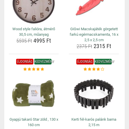
Wood style falióra, átmérő
GiGwi Macskajáték görgetett
30,5 cm, műanyag
farkú egérmacskamenta, 16 x
4995 Ft
5595 Ft
2,5 x 2,5 cm
2315 Ft
2375 Ft
ÚJDONSÁG
KEDVEZMÉNY
ÚJDONSÁG
KEDVEZMÉNY
Gyapjú takaró Star zöld , 130 x
Kerti fél-karós palánk barna
160 cm
2,15 m