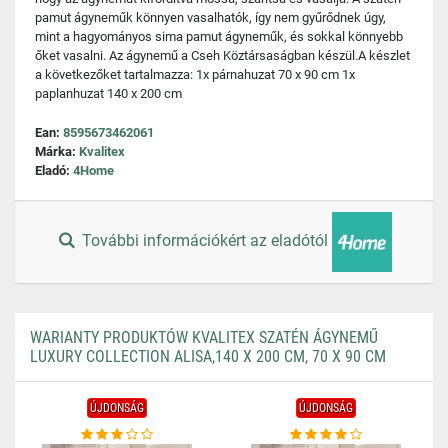
pamut ágyneműk könnyen vasalhatók, így nem gyűrődnek úgy,
mint a hagyományos sima pamut ágyneműk, és sokkal könnyebb
őket vasalni. Az ágynemű a Cseh Köztársaságban készül.A készlet
a következőket tartalmazza: 1x párnahuzat 70 x 90 cm 1x
paplanhuzat 140 x 200 cm
Ean:
8595673462061
Márka:
Kvalitex
Eladó:
4Home
További információkért az eladótól
WARIANTY PRODUKTÓW KVALITEX SZATÉN ÁGYNEMŰ
LUXURY COLLECTION ALISA,140 X 200 CM, 70 X 90 CM
ÚJDONSÁG
ÚJDONSÁG