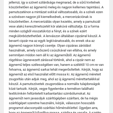
jellemzi, így a szövet szilárdsága megmarad, de a sűrű kivitelnek
köszönhetően az ágynemű meleg és nagyon kellemes tapintású. A
pamutszaténon a mintázat sokkal változatosabb, és a színek ezen
a szövésen nagyon jól kiemelkednek, a mercerizációnak is
köszönhetően. A mercerizálás olyan kezelés, amely a pamutszál
vese alakú keresztmetszetét kör alakúvá változtatja. Ez a forma
minden szögből visszatükrözi a fényt, és a színek ezért
megkülönböztethetőek. A lenvászon általában cipzárral készül. A
bevarrt cipzár ma az egyik legkívánatosabb, és ennek oka az
ágynemű nagyon könnyű cseréje. Olyan cipzáras záródást
használnak, amely csőszerű csúszkával van ellátva, és amely
semmilyen módon nem áll ki az ágyneműből. Az ágynemű
rögzítése úgynevezett zárással történik, ahol a cipzár nem az
ágynemű teljes szélességében van, hanem a szélétől 10 cm-re van
felvarrva, az ágynemű sarkai tehát megerősítettek. Kérjük, hogy az
ágyneműt az első használat előtt mossa ki. Az ágynemű méreteit
zsugorítás után adjuk meg, ahol az új ágynemű mérettartalékkal
készül. A pamutszövetek zsugorodása a normális tulajdonságok
közé tartozik. Kérjük, vegye figyelembe a terméken található
textilcímkén feltüntetett karbantartási szimbólumokat. Az
ágyneműt nem javasoljuk szárítógépben szárítani, de ha mégis
szárítógépet szeretne használni, kérjük, válasszon hosszabb
programot alacsonyabb szárítási hőmérséklettel. Ügyeljen arra,
hogy az ágyneműt kifordítva mossa, szárítsa és vasalja. A szatén