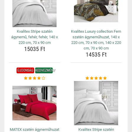
Kvalitex Stripe szatén
Kvalitex Luxury collection Fern
ágynemű, fehér, fehér, 140 x
szatén ágyneműhuzat, 140 x
220 cm, 70 x 90 cm
220 cm, 70 x 90 cm, 140 x 220
15035 Ft
cm, 70 x 90 cm
14535 Ft
ÚJDONSÁG
KEDVEZMÉNY
MATEX szatén ágyneműhuzat
Kvalitex Stripe szatén