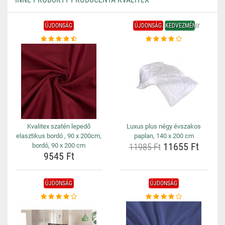
ÚJDONSÁG
ÚJDONSÁG
KEDVEZMÉNY
Kvalitex szatén lepedő
Luxus plus négy évszakos
elasztikus bordó , 90 x 200cm,
paplan, 140 x 200 cm
11655 Ft
bordó, 90 x 200 cm
11985 Ft
9545 Ft
ÚJDONSÁG
ÚJDONSÁG