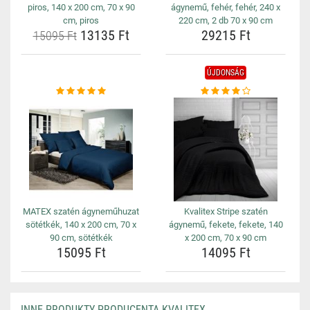
piros, 140 x 200 cm, 70 x 90
ágynemű, fehér, fehér, 240 x
cm, piros
220 cm, 2 db 70 x 90 cm
13135 Ft
29215 Ft
15095 Ft
ÚJDONSÁG
MATEX szatén ágyneműhuzat
Kvalitex Stripe szatén
sötétkék, 140 x 200 cm, 70 x
ágynemű, fekete, fekete, 140
90 cm, sötétkék
x 200 cm, 70 x 90 cm
15095 Ft
14095 Ft
INNE PRODUKTY PRODUCENTA KVALITEX