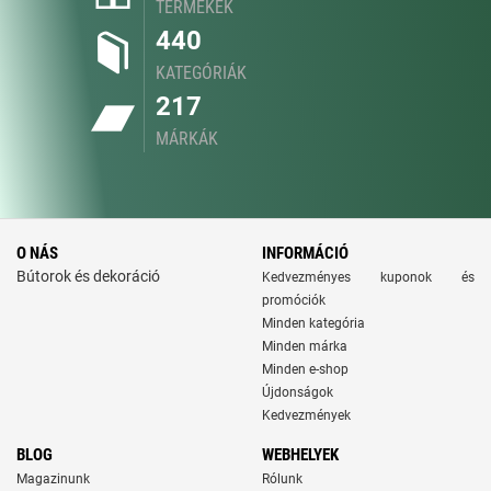
TERMÉKEK
440
KATEGÓRIÁK
217
MÁRKÁK
O NÁS
INFORMÁCIÓ
Bútorok és dekoráció
Kedvezményes kuponok és
promóciók
Minden kategória
Minden márka
Minden e-shop
Újdonságok
Kedvezmények
BLOG
WEBHELYEK
Magazinunk
Rólunk