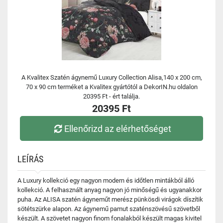
A Kvalitex Szatén ágynemű Luxury Collection Alisa,140 x 200 cm,
70 x 90 cm terméket a Kvalitex gyártótól a DekorIN.hu oldalon
20395 Ft - ért találja.
20395 Ft
Ellenőrizd az elérhetőséget
LEÍRÁS
A Luxury kollekció egy nagyon modern és időtlen mintákból álló
kollekció. A felhasznált anyag nagyon jó minőségű és ugyanakkor
puha. Az ALISA szatén ágyneműt merész pünkösdi virágok díszítik
sötétszürke alapon. Az ágynemű pamut szaténszövésű szövetből
készült. A szövetet nagyon finom fonalakból készült magas kivitel