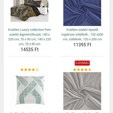
Kvalitex Luxury collection Fern
Kvalitex szatén lepedő
szatén ágyneműhuzat, 140 x
rugalmas sötétkék , 120 x200
220 cm, 70 x 90 cm, 140 x 220
cm, sötétkék, 120 x 200 cm
11395 Ft
cm, 70 x 90 cm
14535 Ft
ÚJDONSÁG