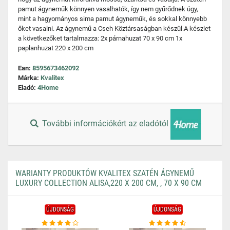
pamut ágyneműk könnyen vasalhatók, így nem gyűrődnek úgy,
mint a hagyományos sima pamut ágyneműk, és sokkal könnyebb
őket vasalni. Az ágynemű a Cseh Köztársaságban készül.A készlet
a következőket tartalmazza: 2x párnahuzat 70 x 90 cm 1x
paplanhuzat 220 x 200 cm
Ean:
8595673462092
Márka:
Kvalitex
Eladó:
4Home
További információkért az eladótól
WARIANTY PRODUKTÓW KVALITEX SZATÉN ÁGYNEMŰ
LUXURY COLLECTION ALISA,220 X 200 CM, , 70 X 90 CM
ÚJDONSÁG
ÚJDONSÁG