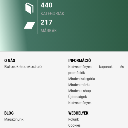
440
KATEGÓRIÁK
217
MÁRKÁK
O NÁS
INFORMÁCIÓ
Bútorok és dekoráció
Kedvezményes kuponok és
promóciók
Minden kategória
Minden márka
Minden e-shop
Újdonságok
Kedvezmények
BLOG
WEBHELYEK
Magazinunk
Rólunk
Cookies