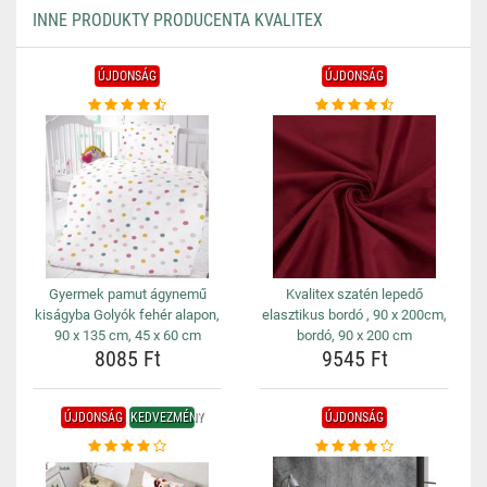
INNE PRODUKTY PRODUCENTA KVALITEX
ÚJDONSÁG
ÚJDONSÁG
Gyermek pamut ágynemű
Kvalitex szatén lepedő
kiságyba Golyók fehér alapon,
elasztikus bordó , 90 x 200cm,
90 x 135 cm, 45 x 60 cm
bordó, 90 x 200 cm
8085 Ft
9545 Ft
ÚJDONSÁG
KEDVEZMÉNY
ÚJDONSÁG