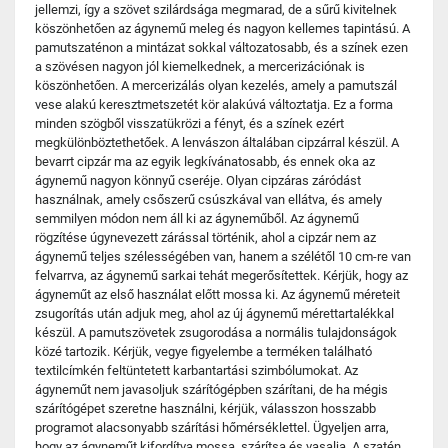
jellemzi, így a szövet szilárdsága megmarad, de a sűrű kivitelnek
köszönhetően az ágynemű meleg és nagyon kellemes tapintású. A
pamutszaténon a mintázat sokkal változatosabb, és a színek ezen
a szövésen nagyon jól kiemelkednek, a mercerizációnak is
köszönhetően. A mercerizálás olyan kezelés, amely a pamutszál
vese alakú keresztmetszetét kör alakúvá változtatja. Ez a forma
minden szögből visszatükrözi a fényt, és a színek ezért
megkülönböztethetőek. A lenvászon általában cipzárral készül. A
bevarrt cipzár ma az egyik legkívánatosabb, és ennek oka az
ágynemű nagyon könnyű cseréje. Olyan cipzáras záródást
használnak, amely csőszerű csúszkával van ellátva, és amely
semmilyen módon nem áll ki az ágyneműből. Az ágynemű
rögzítése úgynevezett zárással történik, ahol a cipzár nem az
ágynemű teljes szélességében van, hanem a szélétől 10 cm-re van
felvarrva, az ágynemű sarkai tehát megerősítettek. Kérjük, hogy az
ágyneműt az első használat előtt mossa ki. Az ágynemű méreteit
zsugorítás után adjuk meg, ahol az új ágynemű mérettartalékkal
készül. A pamutszövetek zsugorodása a normális tulajdonságok
közé tartozik. Kérjük, vegye figyelembe a terméken található
textilcímkén feltüntetett karbantartási szimbólumokat. Az
ágyneműt nem javasoljuk szárítógépben szárítani, de ha mégis
szárítógépet szeretne használni, kérjük, válasszon hosszabb
programot alacsonyabb szárítási hőmérséklettel. Ügyeljen arra,
hogy az ágyneműt kifordítva mossa, szárítsa és vasalja. A szatén