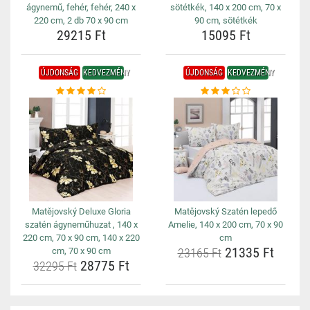
ágynemű, fehér, fehér, 240 x
sötétkék, 140 x 200 cm, 70 x
220 cm, 2 db 70 x 90 cm
90 cm, sötétkék
29215 Ft
15095 Ft
ÚJDONSÁG
KEDVEZMÉNY
ÚJDONSÁG
KEDVEZMÉNY
Matějovský Deluxe Gloria
Matějovský Szatén lepedő
szatén ágyneműhuzat , 140 x
Amelie, 140 x 200 cm, 70 x 90
220 cm, 70 x 90 cm, 140 x 220
cm
21335 Ft
cm, 70 x 90 cm
23165 Ft
28775 Ft
32295 Ft