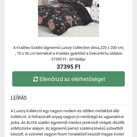
A Kvalitex Szatén ágynemű Luxury Collection Alisa,220 x 200 cm,
, 70 x 90 cm terméket a Kvalitex gyártótól a DekorIN.hu oldalon
37395 Ft - ért találja.
37395 Ft
Ellenőrizd az elérhetőséget
LEÍRÁS
A Luxury kollekció egy nagyon modern és időtlen mintákból álló
kollekció. A felhasznált anyag nagyon jó minőségű és ugyanakkor
puha. Az ALISA szatén ágyneműt merész pünkösdi virágok díszítik
sötétszürke alapon. Az ágynemű pamut szaténszövésű szövetből
készült. A szövetet nagyon finom fonalakból készült magas kivitel