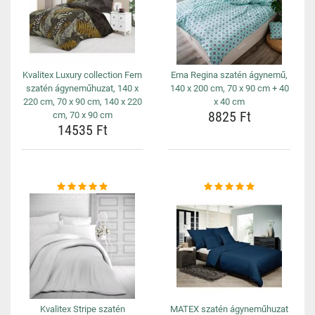
Kvalitex Luxury collection Fern
Ema Regina szatén ágynemű,
szatén ágyneműhuzat, 140 x
140 x 200 cm, 70 x 90 cm + 40
220 cm, 70 x 90 cm, 140 x 220
x 40 cm
8825 Ft
cm, 70 x 90 cm
14535 Ft
Kvalitex Stripe szatén
MATEX szatén ágyneműhuzat