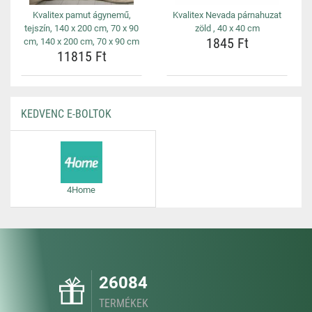
Kvalitex pamut ágynemű,
Kvalitex Nevada párnahuzat
tejszín, 140 x 200 cm, 70 x 90
zöld , 40 x 40 cm
1845 Ft
cm, 140 x 200 cm, 70 x 90 cm
11815 Ft
KEDVENC E-BOLTOK
4Home
26084
TERMÉKEK