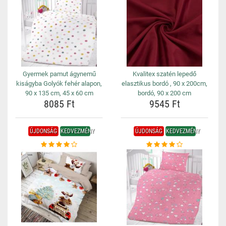
Gyermek pamut ágynemű
Kvalitex szatén lepedő
kiságyba Golyók fehér alapon,
elasztikus bordó , 90 x 200cm,
90 x 135 cm, 45 x 60 cm
bordó, 90 x 200 cm
8085 Ft
9545 Ft
ÚJDONSÁG
KEDVEZMÉNY
ÚJDONSÁG
KEDVEZMÉNY