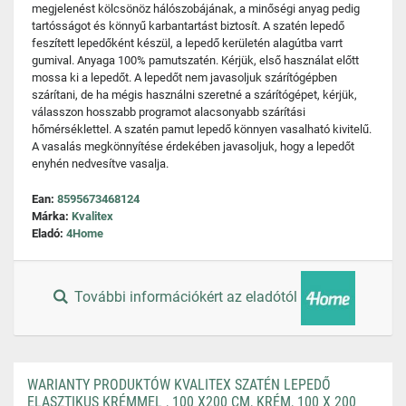
megjelenést kölcsönöz hálószobájának, a minőségi anyag pedig
tartósságot és könnyű karbantartást biztosít. A szatén lepedő
feszített lepedőként készül, a lepedő kerületén alagútba varrt
gumival. Anyaga 100% pamutszatén. Kérjük, első használat előtt
mossa ki a lepedőt. A lepedőt nem javasoljuk szárítógépben
szárítani, de ha mégis használni szeretné a szárítógépet, kérjük,
válasszon hosszabb programot alacsonyabb szárítási
hőmérséklettel. A szatén pamut lepedő könnyen vasalható kivitelű.
A vasalás megkönnyítése érdekében javasoljuk, hogy a lepedőt
enyhén nedvesítve vasalja.
Ean:
8595673468124
Márka:
Kvalitex
Eladó:
4Home
További információkért az eladótól
WARIANTY PRODUKTÓW KVALITEX SZATÉN LEPEDŐ
ELASZTIKUS KRÉMMEL , 100 X200 CM, KRÉM, 100 X 200