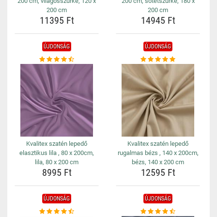
200 cm, világosszürke, 120 x
200 cm, sötétszürke, 180 x
200 cm
200 cm
11395 Ft
14945 Ft
ÚJDONSÁG
ÚJDONSÁG
Kvalitex szatén lepedő
Kvalitex szatén lepedő
elasztikus lila , 80 x 200cm,
rugalmas bézs , 140 x 200cm,
lila, 80 x 200 cm
bézs, 140 x 200 cm
8995 Ft
12595 Ft
ÚJDONSÁG
ÚJDONSÁG