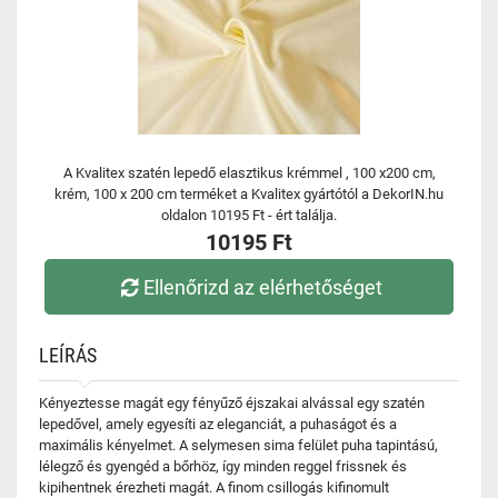
A Kvalitex szatén lepedő elasztikus krémmel , 100 x200 cm,
krém, 100 x 200 cm terméket a Kvalitex gyártótól a DekorIN.hu
oldalon 10195 Ft - ért találja.
10195 Ft
Ellenőrizd az elérhetőséget
LEÍRÁS
Kényeztesse magát egy fényűző éjszakai alvással egy szatén
lepedővel, amely egyesíti az eleganciát, a puhaságot és a
maximális kényelmet. A selymesen sima felület puha tapintású,
lélegző és gyengéd a bőrhöz, így minden reggel frissnek és
kipihentnek érezheti magát. A finom csillogás kifinomult