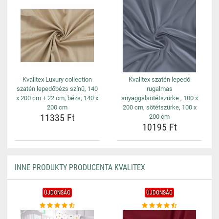
Kvalitex Luxury collection
Kvalitex szatén lepedő
szatén lepedőbézs színű, 140
rugalmas
x 200 cm + 22 cm, bézs, 140 x
anyaggalsötétszürke , 100 x
200 cm
200 cm, sötétszürke, 100 x
11335 Ft
200 cm
10195 Ft
INNE PRODUKTY PRODUCENTA KVALITEX
ÚJDONSÁG
ÚJDONSÁG