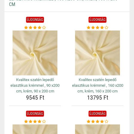
CM
ÚJDONSÁG
ÚJDONSÁG
Kvalitex szatén lepedő
Kvalitex szatén lepedő
elasztikus krémmel , 90 x200
elasztikus krémmel , 160 x200
cm, krém, 90 x 200 cm
cm, krém, 160 x 200 cm
9545 Ft
13795 Ft
ÚJDONSÁG
ÚJDONSÁG