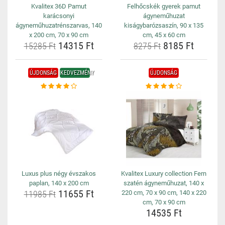
Kvalitex 36D Pamut
Felhőcskék gyerek pamut
karácsonyi
ágyneműhuzat
ágyneműhuzatrénszarvas, 140
kiságybarózsaszín, 90 x 135
x 200 cm, 70 x 90 cm
cm, 45 x 60 cm
14315 Ft
8185 Ft
15285 Ft
8275 Ft
ÚJDONSÁG
KEDVEZMÉNY
ÚJDONSÁG
Luxus plus négy évszakos
Kvalitex Luxury collection Fern
paplan, 140 x 200 cm
szatén ágyneműhuzat, 140 x
11655 Ft
11985 Ft
220 cm, 70 x 90 cm, 140 x 220
cm, 70 x 90 cm
14535 Ft