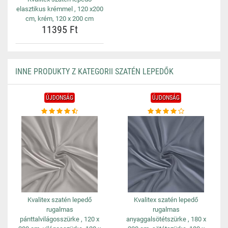
elasztikus krémmel , 120 x200
cm, krém, 120 x 200 cm
11395 Ft
INNE PRODUKTY Z KATEGORII SZATÉN LEPEDŐK
ÚJDONSÁG
ÚJDONSÁG
Kvalitex szatén lepedő
Kvalitex szatén lepedő
rugalmas
rugalmas
pánttalvilágosszürke , 120 x
anyaggalsötétszürke , 180 x