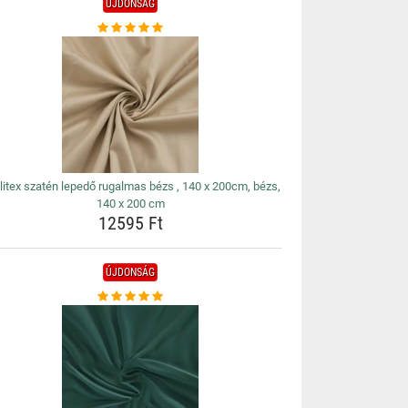
ÚJDONSÁG
litex szatén lepedő rugalmas bézs , 140 x 200cm, bézs,
140 x 200 cm
12595 Ft
ÚJDONSÁG