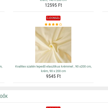
12595 Ft
ÚJDONSÁG
m,
Kvalitex szatén lepedő elasztikus krémmel , 90 x200 cm,
krém, 90 x 200 cm
9545 Ft
EDŐK