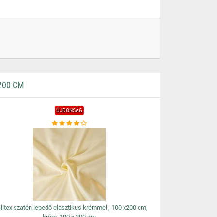
200 CM
ÚJDONSÁG
litex szatén lepedő elasztikus krémmel , 100 x200 cm,
krém, 100 x 200 cm