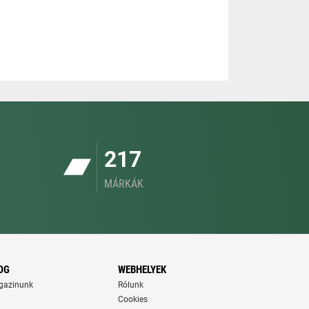
217
MÁRKÁK
OG
WEBHELYEK
gazinunk
Rólunk
Cookies