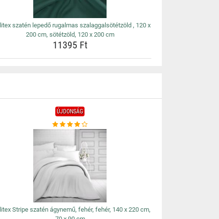
litex szatén lepedő rugalmas szalaggalsötétzöld , 120 x
200 cm, sötétzöld, 120 x 200 cm
11395 Ft
ÚJDONSÁG
litex Stripe szatén ágynemű, fehér, fehér, 140 x 220 cm,
70 x 90 cm