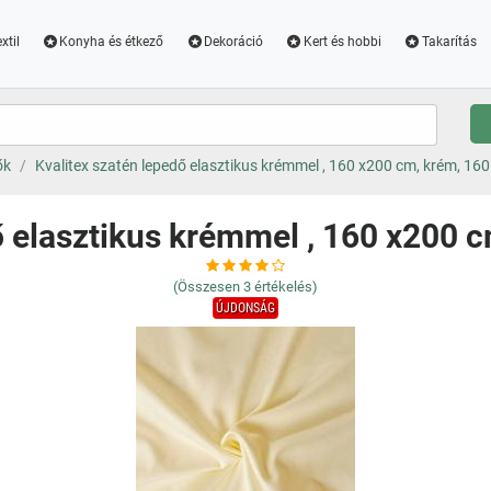
xtil
Konyha és étkező
Dekoráció
Kert és hobbi
Takarítás
ők
Kvalitex szatén lepedő elasztikus krémmel , 160 x200 cm, krém, 16
ő elasztikus krémmel , 160 x200 
(Összesen
3
értékelés)
ÚJDONSÁG