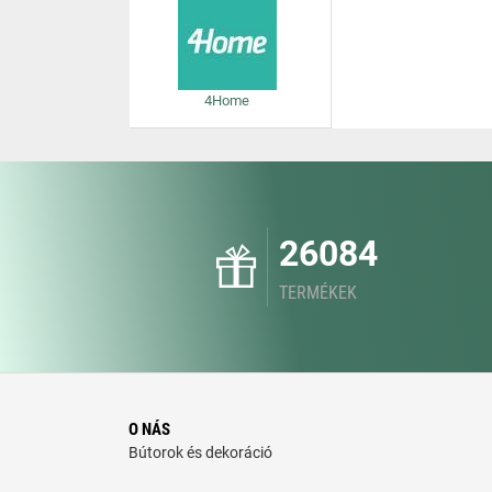
4Home
26084
TERMÉKEK
O NÁS
Bútorok és dekoráció