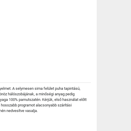
yelmet. A selymesen sima felület puha tapintású,
csönöz hálószobájának, a minőségi anyag pedig
Anyaga 100% pamutszatén. Kérjük, első használat előtt
on hosszabb programot alacsonyabb szárítási
hén nedvesítve vasalja.