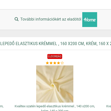
További információkért az eladótól
EPEDŐ ELASZTIKUS KRÉMMEL , 160 X200 CM, KRÉM, 160 X 
ÚJDONSÁG
cm,
Kvalitex szatén lepedő elasztikus krémmel , 140 x200 cm,
Kva
krém, 140 x 200 cm