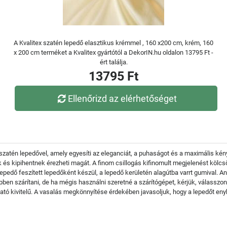
A Kvalitex szatén lepedő elasztikus krémmel , 160 x200 cm, krém, 160
x 200 cm terméket a Kvalitex gyártótól a DekorIN.hu oldalon 13795 Ft -
ért találja.
13795 Ft
Ellenőrizd az elérhetőséget
zatén lepedővel, amely egyesíti az eleganciát, a puhaságot és a maximális kén
ek és kipihentnek érezheti magát. A finom csillogás kifinomult megjelenést köl
lepedő feszített lepedőként készül, a lepedő kerületén alagútba varrt gumival. 
pben szárítani, de ha mégis használni szeretné a szárítógépet, kérjük, válassz
tó kivitelű. A vasalás megkönnyítése érdekében javasoljuk, hogy a lepedőt eny