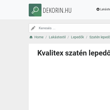
DEKORIN.HU
Lakáste
Home
Lakástextil
Lepedők
Szatén leped
Kvalitex szatén leped