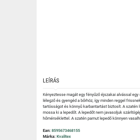
LEÍRÁS
Kényeztesse magát egy fényűző éjszakai alvással egy s
lélegző és gyengéd a bőrhöz, így minden reggel frissn
tartósságot és könnyű karbantartást biztosít. A szatén 
mossa ki a lepedőt. A lepedőt nem javasoljuk szárítógé
hőmérséklettel. A szatén pamut lepedő könnyen vasalha
Ean:
8595673468155
Márka:
Kvalitex