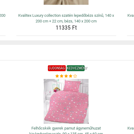
 200
Kvalitex Luxury collection szatén lepedőbézs színű, 140 x
Kva
200 cm + 22 cm, bézs, 140 x 200 cm
11335 Ft
ÚJDONSÁG
KEDVEZMÉNY
,
Felhőcskék gyerek pamut ágyneműhuzat
Kva
kiságybarózsaszín, 90 x 135 cm, 45 x 60 cm