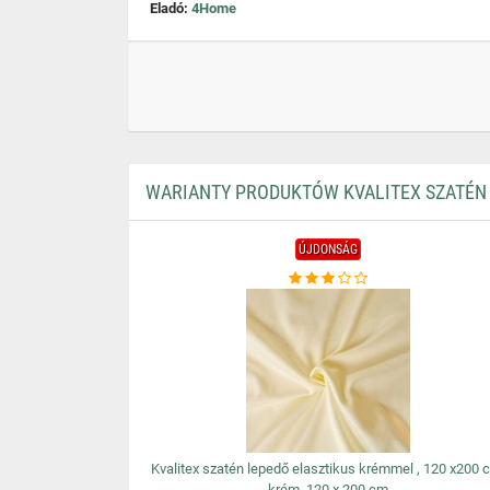
Eladó:
4Home
WARIANTY PRODUKTÓW KVALITEX SZATÉN L
ÚJDONSÁG
Kvalitex szatén lepedő elasztikus krémmel , 120 x200 
krém, 120 x 200 cm