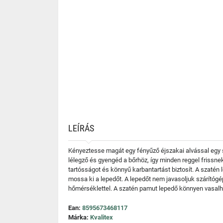
LEÍRÁS
Kényeztesse magát egy fényűző éjszakai alvással egy s
lélegző és gyengéd a bőrhöz, így minden reggel frissn
tartósságot és könnyű karbantartást biztosít. A szatén 
mossa ki a lepedőt. A lepedőt nem javasoljuk szárítógé
hőmérséklettel. A szatén pamut lepedő könnyen vasalha
Ean:
8595673468117
Márka:
Kvalitex