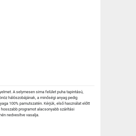
yelmet. A selymesen sima felület puha tapintású,
csönöz hálószobájának, a minőségi anyag pedig
Anyaga 100% pamutszatén. Kérjük, első használat előtt
on hosszabb programot alacsonyabb szárítási
hén nedvesítve vasalja.