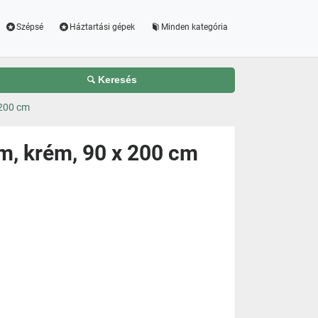
Szépsé
Háztartási gépek
Minden kategória
Keresés
 200 cm
cm, krém, 90 x 200 cm