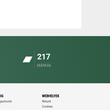
217
MÁRKÁK
OG
WEBHELYEK
gazinunk
Rólunk
Cookies