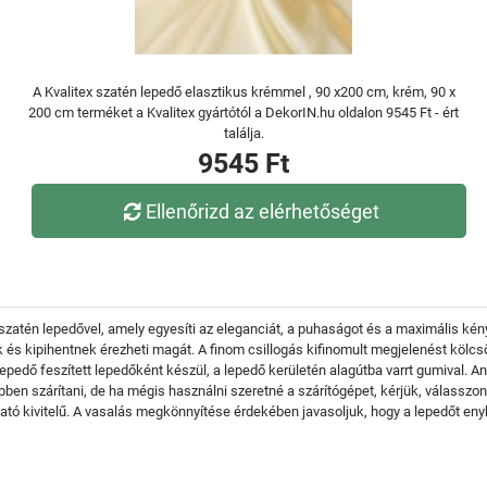
A Kvalitex szatén lepedő elasztikus krémmel , 90 x200 cm, krém, 90 x
200 cm terméket a Kvalitex gyártótól a DekorIN.hu oldalon 9545 Ft - ért
találja.
9545 Ft
Ellenőrizd az elérhetőséget
zatén lepedővel, amely egyesíti az eleganciát, a puhaságot és a maximális kén
ek és kipihentnek érezheti magát. A finom csillogás kifinomult megjelenést köl
lepedő feszített lepedőként készül, a lepedő kerületén alagútba varrt gumival. 
pben szárítani, de ha mégis használni szeretné a szárítógépet, kérjük, válassz
tó kivitelű. A vasalás megkönnyítése érdekében javasoljuk, hogy a lepedőt eny