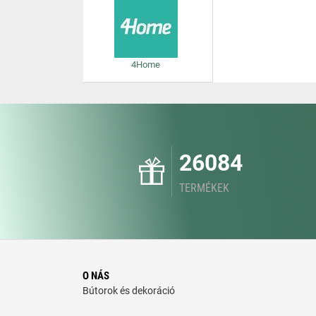
4Home
26084
TERMÉKEK
O NÁS
Bútorok és dekoráció