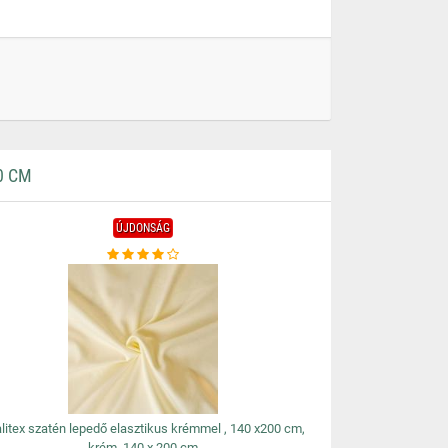
0 CM
ÚJDONSÁG
litex szatén lepedő elasztikus krémmel , 140 x200 cm,
krém, 140 x 200 cm