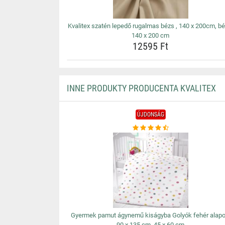
Kvalitex szatén lepedő rugalmas bézs , 140 x 200cm, bé
140 x 200 cm
12595 Ft
INNE PRODUKTY PRODUCENTA KVALITEX
ÚJDONSÁG
Gyermek pamut ágynemű kiságyba Golyók fehér alapo
90 x 135 cm, 45 x 60 cm