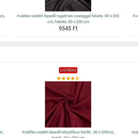
zs,
Kvalitex szatén lepedő rugalmas szalaggal fekete ,90 x 200
Kva
cm, fekete, 90 x 200 cm
9545 Ft
ÚJDONSÁG
n,
Kvalitex szatén lepedő elasztikus bordó , 90 x 200cm,
Kva
bordó, 90 x 200 cm