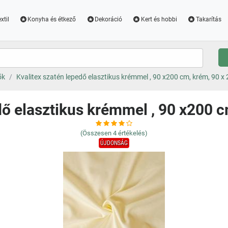
xtil
Konyha és étkező
Dekoráció
Kert és hobbi
Takarítás
ők
Kvalitex szatén lepedő elasztikus krémmel , 90 x200 cm, krém, 90 x
dő elasztikus krémmel , 90 x200 
(Összesen
4
értékelés)
ÚJDONSÁG