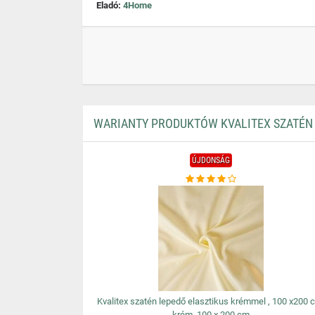
Eladó:
4Home
WARIANTY PRODUKTÓW KVALITEX SZATÉN L
ÚJDONSÁG
Kvalitex szatén lepedő elasztikus krémmel , 100 x200 
krém, 100 x 200 cm