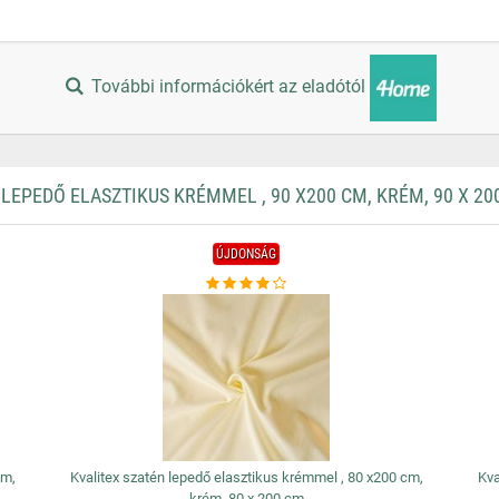
További információkért az eladótól
EPEDŐ ELASZTIKUS KRÉMMEL , 90 X200 CM, KRÉM, 90 X 20
ÚJDONSÁG
cm,
Kvalitex szatén lepedő elasztikus krémmel , 80 x200 cm,
Kva
krém, 80 x 200 cm