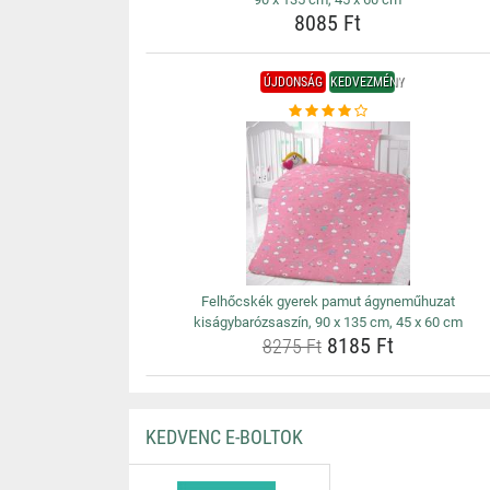
8085 Ft
ÚJDONSÁG
KEDVEZMÉNY
Felhőcskék gyerek pamut ágyneműhuzat
kiságybarózsaszín, 90 x 135 cm, 45 x 60 cm
8185 Ft
8275 Ft
KEDVENC E-BOLTOK