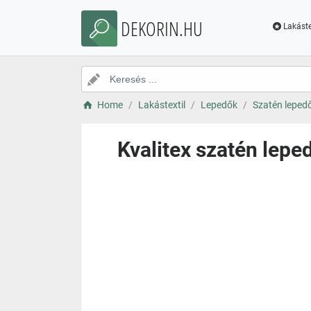
DEKORIN.HU
Lakáste
Home
Lakástextil
Lepedők
Szatén leped
Kvalitex szatén lepe