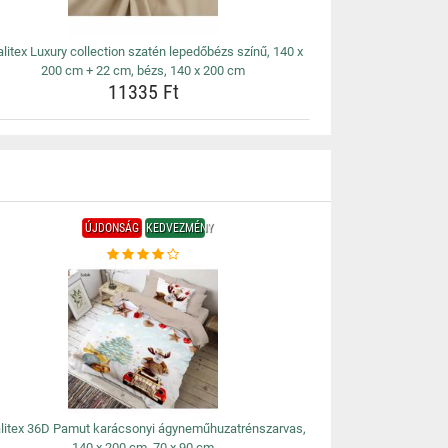
litex Luxury collection szatén lepedőbézs színű, 140 x
200 cm + 22 cm, bézs, 140 x 200 cm
11335 Ft
ÚJDONSÁG
KEDVEZMÉNY
litex 36D Pamut karácsonyi ágyneműhuzatrénszarvas,
140 x 200 cm, 70 x 90 cm