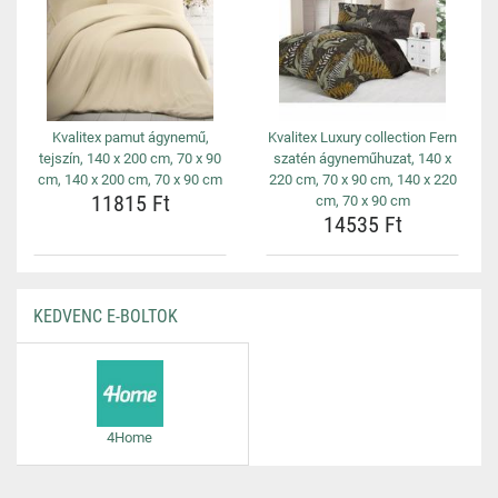
Kvalitex pamut ágynemű,
Kvalitex Luxury collection Fern
tejszín, 140 x 200 cm, 70 x 90
szatén ágyneműhuzat, 140 x
cm, 140 x 200 cm, 70 x 90 cm
220 cm, 70 x 90 cm, 140 x 220
11815 Ft
cm, 70 x 90 cm
14535 Ft
KEDVENC E-BOLTOK
4Home