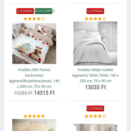
ÚJDONSÁG
KEDVEZMÉNY
ÚJDONSÁG
Kvalitex 36D Pamut
Kvalitex Stripe szatén
karácsonyi
ágynemű, fehér, fehér, 140 x
ágyneműhuzatrénszarvas, 140
220 cm, 70 x 90 cm
15035 Ft
x 200 cm, 70 x 90 cm
14315 Ft
15285 Ft
ÚJDONSÁG