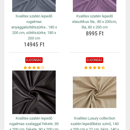
Kvalitex szatén lepedő
Kvalitex szatén lepedő
rugalmas
elasztikus lila , 80 x 200cm,
anyaggalsötétszürke , 180 x
lila, 80 x 200 cm
8995 Ft
200 cm, sötétszürke, 180 x
200 cm
14945 Ft
ÚJDONSÁG
ÚJDONSÁG
Kvalitex szatén lepedő
Kvalitex Luxury collection
rugalmas szalaggal fekete ,90
szatén lepedőbézs színű, 140
x 200 cm, fekete, 90 x 200 cm
x 200 cm + 22 cm, bézs, 140 x