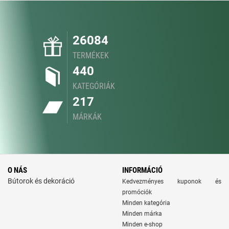
26084
TERMÉKEK
440
KATEGÓRIÁK
217
MÁRKÁK
O NÁS
INFORMÁCIÓ
Bútorok és dekoráció
Kedvezményes kuponok és
promóciók
Minden kategória
Minden márka
Minden e-shop