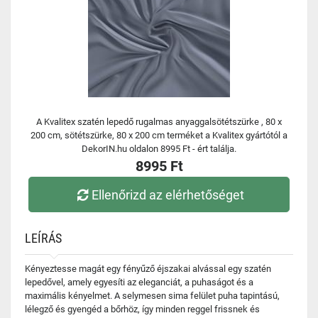
A Kvalitex szatén lepedő rugalmas anyaggalsötétszürke , 80 x
200 cm, sötétszürke, 80 x 200 cm terméket a Kvalitex gyártótól a
DekorIN.hu oldalon 8995 Ft - ért találja.
8995 Ft
Ellenőrizd az elérhetőséget
LEÍRÁS
Kényeztesse magát egy fényűző éjszakai alvással egy szatén
lepedővel, amely egyesíti az eleganciát, a puhaságot és a
maximális kényelmet. A selymesen sima felület puha tapintású,
lélegző és gyengéd a bőrhöz, így minden reggel frissnek és