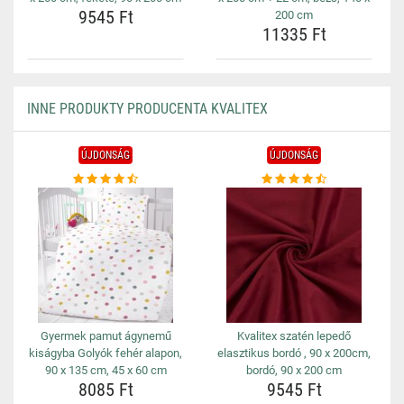
9545 Ft
200 cm
11335 Ft
INNE PRODUKTY PRODUCENTA KVALITEX
ÚJDONSÁG
ÚJDONSÁG
Gyermek pamut ágynemű
Kvalitex szatén lepedő
kiságyba Golyók fehér alapon,
elasztikus bordó , 90 x 200cm,
90 x 135 cm, 45 x 60 cm
bordó, 90 x 200 cm
8085 Ft
9545 Ft