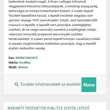
kipihentnek érezheti magát. A finom csillogás kifinomult
megjelenést kölcsönöz hálószobájának, a minőségi anyag pedig
tartósságot és könnyű karbantartást biztosít. A szatén lepedő
feszített lepedőként készül, a lepedő kerületén alagútba varrt
gumival. Anyaga 100% pamutszatén. Kérjük, első használat előtt
mossa ki a lepedőt. A lepedőt nem javasoljuk szárítógépben
szárítani, de ha mégis használni szeretné a szárítógépet, kérjük,
válasszon hosszabb programot alacsonyabb szárítási
hőmérséklettel. A szatén pamut lepedő könnyen vasalható kivitelű.
A vasalás megkönnyítése érdekében javasoljuk, hogy a lepedőt
enyhén nedvesítve vasalja.
Ean:
8595673467875
Márka:
Kvalitex
Eladó:
4Home
További információkért az eladótól
WARIANTY PRODUKTÓW KVALITEX SZATÉN LEPEDŐ